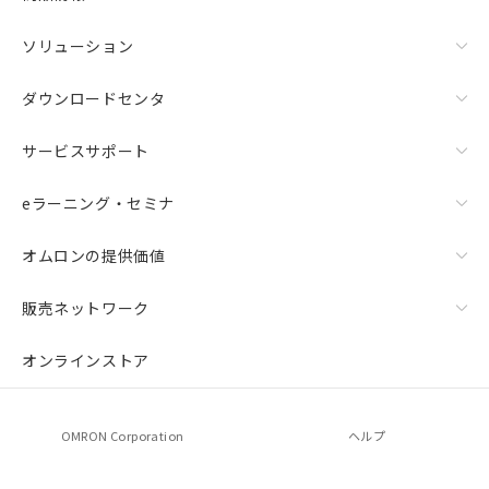
ご相談ください。
オムロン制御機器販売店や当社販売拠
－
在庫なし(最新の在庫状況につ
ソリューション
点は「
販売ネットワーク
」をご確認
いては、お客様のお取引先、ま
ください。
たはお客様担当のオムロン制御
在庫状況および標準価格結果を当社の
ダウンロードセンタ
機器販売店・当社販売員にご確
事前の承諾なく第三者に漏洩または開
認ください)
示しないようお願いします。
サービスサポート
マイパーツ機能（部品リスト作成サー
空
受注生産機種、また在庫状況の
ビス）をご利用いただくには、I-Web
白
情報を公開していない機種
eラーニング・セミナ
メンバーズにご登録されている必要が
あります。
オムロンの提供価値
お客様が当ウェブサイト上で当社にご
登録された部品リストについて、当社
および当社の共同利用者が、当社の製
販売ネットワーク
品・サービスに関するお客様との取
引・商談に必要な範囲で利用すること
オンラインストア
をご了承ください。
※当社の共同利用者とは、
"個人情報
の共同利用に関して"
の「1.共同利
OMRON Corporation
ヘルプ
用者の範囲」に記載されている法人を
指します。