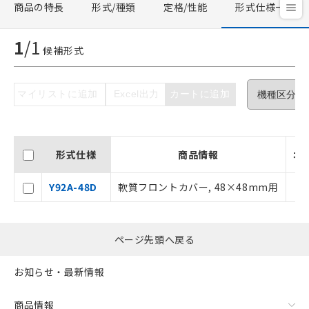
商品の特長
形式/種類
定格/性能
形式仕様一覧
ご利用条件
1
/
1
候補形式
以下の条件をお読みいただき、同意のうえ
ご利用ください。
本サービスは、当社制御機器事業取扱
マイリストに追加
Excel出力
カートに追加
商品の当社在庫状況および標準価格(税
抜)を提供させていただくものです。
当社制御機器事業取扱商品の中には、
本サービスの対象外となる商品もある
形式仕様
商品情報
オ
ことをご了承ください。
在庫状況および標準価格照会結果は、
Y92A-48D
軟質フロントカバー, 48×48mm用
記載している更新日時点での社内デー
タに基づき作成されるものであり、閲
記
説明
覧された時点での実際の在庫および標
号
ページ先頭へ戻る
準価格とは異なる場合があることをご
了承ください。
○
一定数以上の在庫あり
正式な納期状況および標準価格はお客
お知らせ・最新情報
様のお取引先、またはお客様担当のオ
ムロン制御機器販売店・当社販売員に
△
一定数には満たないが在庫あり
商品情報