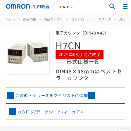
制御機器
Japan
Home
>
商品情報
>
商品カテゴリ
>
コントロール
>
カウンタ
>
汎用電
電子カウンタ（DIN48×48）
H7CN
2022年03月 受注終了
形式仕様一覧
DIN48×48mmのベストセ
ラーカウンタ
この形・シリーズをマイリストに追加
カタログ/データシート/マニュアル