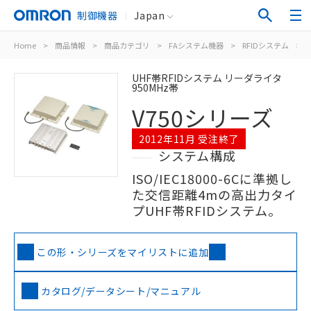
制御機器
Japan
Home
>
商品情報
>
商品カテゴリ
>
FAシステム機器
>
RFIDシステム
>
UHF帯RFIDシステム リーダライタ
950MHz帯
V750シリーズ
2012年11月 受注終了
システム構成
ISO/IEC18000-6Cに準拠し
た交信距離4mの高出力タイ
プUHF帯RFIDシステム。
この形・シリーズをマイリストに追加
カタログ/データシート/マニュアル