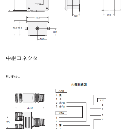
中継コネクタ
形UM-Y-2-1