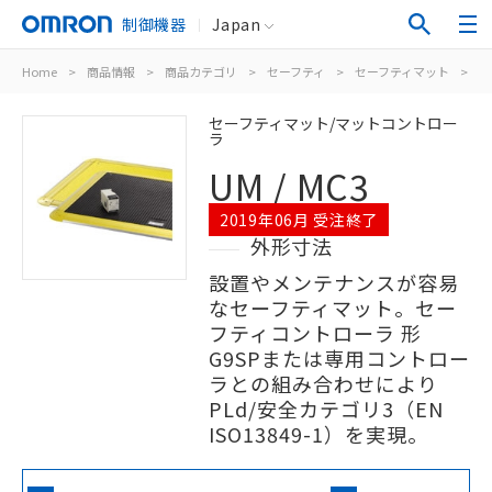
制御機器
Japan
Home
>
商品情報
>
商品カテゴリ
>
セーフティ
>
セーフティマット
>
UM
セーフティマット/マットコントロー
ラ
UM / MC3
2019年06月 受注終了
外形寸法
設置やメンテナンスが容易
なセーフティマット。セー
フティコントローラ 形
G9SPまたは専用コントロー
ラとの組み合わせにより
PLd/安全カテゴリ3（EN
ISO13849-1）を実現。