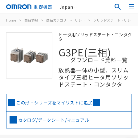
制御機器
Japan
Home
>
商品情報
>
商品カテゴリ
>
リレー
>
ソリッドステート・リレー
ヒータ用ソリッドステート・コンタク
タ
G3PE(三相)
ダウンロード資料一覧
放熱器一体の小型、スリム
タイプ三相ヒータ用ソリッ
ドステート・コンタクタ
この形・シリーズをマイリストに追加
カタログ/データシート/マニュアル