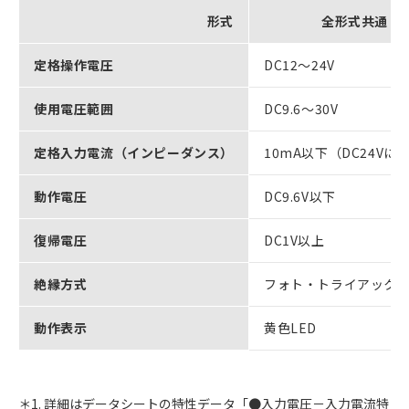
形式
全形式共通
定格操作電圧
DC12～24V
使用電圧範囲
DC9.6～30V
定格入力電流（インピーダンス）
10mA以下（DC24Vに
動作電圧
DC9.6V以下
復帰電圧
DC1V以上
絶縁方式
フォト・トライアック
動作表示
黄色LED
＊1. 詳細はデータシートの特性データ「●入力電圧－入力電流特