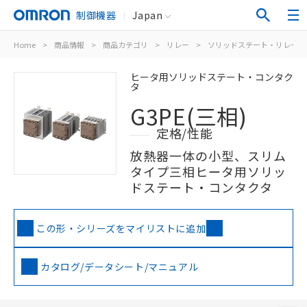
制御機器
Japan
Home
>
商品情報
>
商品カテゴリ
>
リレー
>
ソリッドステート・リレー
ヒータ用ソリッドステート・コンタク
タ
G3PE(三相)
定格/性能
放熱器一体の小型、スリム
タイプ三相ヒータ用ソリッ
ドステート・コンタクタ
この形・シリーズをマイリストに追加
カタログ/データシート/マニュアル