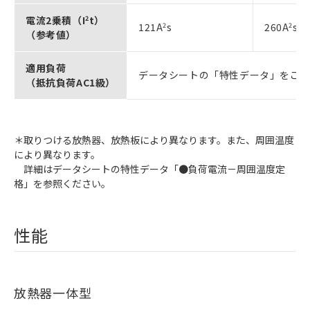
電流2乗積（I
2
t）
121A
2
s
260A
2
s
（参考値）
適用負荷
データシートの「特性データ」をご
（抵抗負荷AC1級）
＊取りつける放熱器、放熱板により異なります。また、周囲温度
により異なります。
詳細はデータシートの特性データ「●負荷電流－周囲温度定
格」を参照ください。
性能
放熱器一体型