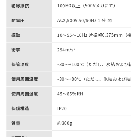
絶縁抵抗
100MΩ以上（500Vメガにて）
耐電圧
AC2,500V 50/60Hz 1 分 間
振動
10～55～10Hz 片振幅0.375mm（複振
衝撃
294m/s
2
保管温度
-30～+100℃（ただし、氷結および結
使用周囲温度
-30～+80℃（ただし、氷結および結
使用周囲湿度
45～85%RH
保護構造
IP20
質量
約300g