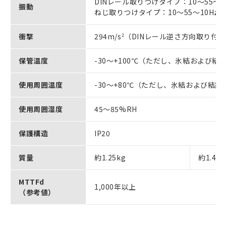
DINレール取りつけタイプ：10～55～10
振動
ねじ取りつけタイプ：10～55～10Hz 片
衝撃
294m/s
2
（DINレール逆さ方向取り付け時 
保管温度
-30～+100℃（ただし、氷結および結
使用周囲温度
-30～+80℃（ただし、氷結および結
使用周囲湿度
45～85%RH
保護構造
IP20
質量
約1.25kg
約1.45k
MTTFd
1,000年以上
（参考値）