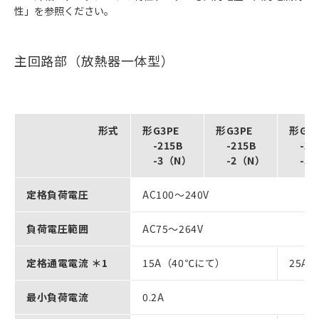
性」を参照ください。
主回路部（放熱器一体型）
形式
形G3PE
形G3PE
形G3P
-215B
-215B
-22
-3（N）
-2（N）
-3（
定格負荷電圧
AC100～240V
負荷電圧範囲
AC75～264V
定格通電電流 ＊1
15A（40℃にて）
25A
最小負荷電流
0.2A