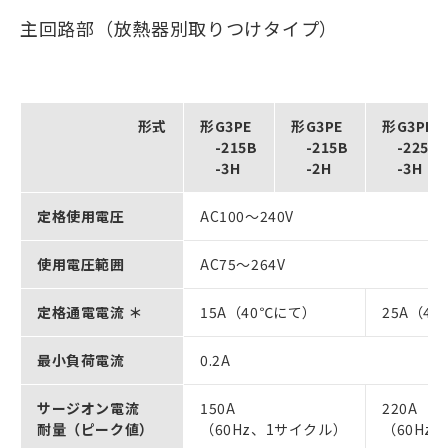
主回路部（放熱器別取りつけタイプ）
形式
形G3PE
形G3PE
形G3PE
-215B
-215B
-225B
-3H
-2H
-3H
定格使用電圧
AC100～240V
使用電圧範囲
AC75～264V
定格通電電流 ＊
15A（40℃にて）
25A（4
最小負荷電流
0.2A
サージオン電流
150A
220A
耐量（ピーク値）
（60Hz、1サイクル）
（60Hz