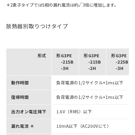
＊2素子タイプではS相の漏れ電流は約√3倍に増加します。
放熱器別取りつけタイプ
形式
形G3PE
形G3PE
形G3PE
-215B
-215B
-225B
-3H
-2H
-3H
動作時間
負荷電源の1/2サイクル+1ms以下
復帰時間
負荷電源の1/2サイクル+1ms以下
出力オン電圧降下
1.6V（RMS）以下
漏れ電流 ＊
10mA以下（AC200Vにて）