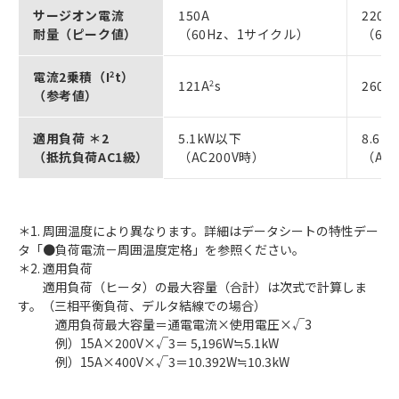
サージオン電流
150A
220
耐量（ピーク値）
（60Hz、1サイクル）
（60
電流2乗積（I
2
t）
121A
2
s
260A
2
（参考値）
適用負荷 ＊2
5.1kW以下
8.6k
（抵抗負荷AC1級）
（AC200V時）
（AC
＊1. 周囲温度により異なります。詳細はデータシートの特性デー
タ「●負荷電流－周囲温度定格」を参照ください。
＊2. 適用負荷
適用負荷（ヒータ）の最大容量（合計）は次式で計算しま
す。（三相平衡負荷、デルタ結線での場合）
適用負荷最大容量＝通電電流×使用電圧×√3
例）15A×200V×√3＝ 5,196W≒5.1kW
例）15A×400V×√3＝10.392W≒10.3kW