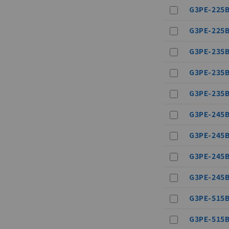
G3PE-225B
G3PE-225B
G3PE-235B
ご利用条件
G3PE-235B
以下の条件をお読
G3PE-235B
本サービスは
G3PE-245B
くものです。
記
説明
当社制御機器
G3PE-245B
号
在庫状況およ
のであり、閲
G3PE-245B
○
一定数以
い。
正式な納期状
G3PE-245B
当社販売員に
△
一定数に
オムロン制御
G3PE-515B
在庫状況およ
－
在庫なし
す。
G3PE-515B
機器販売
マイパーツ機