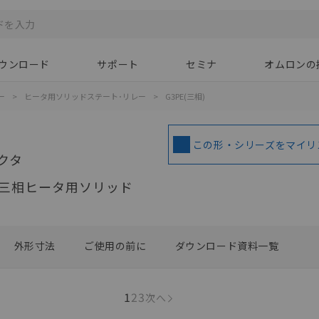
ウンロード
サポート
セミナ
オムロンの
ー
>
ヒータ用ソリッドステート･リレー
>
G3PE(三相)
この形・シリーズをマイリ
クタ
三相ヒータ用ソリッド
外形寸法
ご使用の前に
ダウンロード資料一覧
1
2
3
次へ