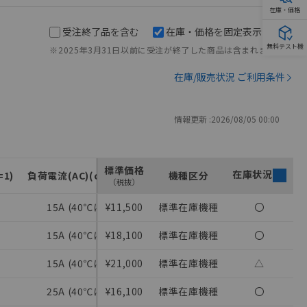
在庫・価格
受注終了品を含む
在庫・価格を固定表示
無料テスト機
※2025年3月31日以前に受注が終了した商品は含まれません。
在庫/販売状況 ご利用条件
情報更新 :
2026/08/05 00:00
標準価格
在庫状況
1)
負荷電流(AC)(cosΦ=1)
負荷電流(DC)(cosΦ=1)
機種区分
ゼロク
（税抜）
15A (40℃にて)
¥11,500
標準在庫機種
15A (40℃にて)
〇
15A (40℃にて)
¥18,100
標準在庫機種
15A (40℃にて)
〇
15A (40℃にて)
¥21,000
標準在庫機種
15A (40℃にて)
△
25A (40℃にて)
¥16,100
標準在庫機種
25A (40℃にて)
〇