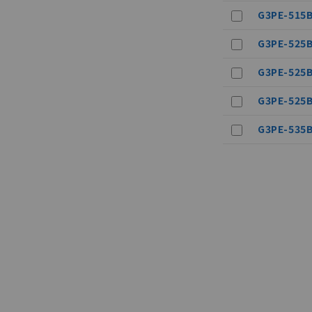
ている必要が
G3PE-515B
空
受注生産
お客様が当ウ
白
が、当社の製
G3PE-525B
さい。
※当社の共同
G3PE-525B
いる法人を指
G3PE-525B
G3PE-535B