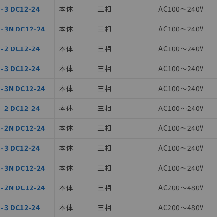
-3 DC12-24
本体
三相
AC100～240V
-3N DC12-24
本体
三相
AC100～240V
-2 DC12-24
本体
三相
AC100～240V
-3 DC12-24
本体
三相
AC100～240V
みいただき、同意のうえご利用ください。
-3N DC12-24
本体
三相
AC100～240V
、当社制御機器事業取扱商品の当社在庫状況および標準価格(税抜)
-2 DC12-24
本体
三相
AC100～240V
事業取扱商品の中には、本サービスの対象外となる商品もあること
-2N DC12-24
本体
三相
AC100～240V
び標準価格照会結果は、記載している更新日時点での社内データに
覧された時点での実際の在庫および標準価格とは異なる場合がある
-3 DC12-24
本体
三相
AC100～240V
上の在庫あり
況および標準価格はお客様のお取引先、またはお客様担当のオムロ
-3N DC12-24
本体
三相
AC100～240V
ご相談ください。
は満たないが在庫あり
機器販売店や当社販売拠点は「
販売ネットワーク
」をご確認くだ
-2N DC12-24
本体
三相
AC200～480V
び標準価格結果を当社の事前の承諾なく第三者に漏洩または開示し
(最新の在庫状況については、お客様のお取引先、またはお客様担当
-3 DC12-24
本体
三相
AC200～480V
店・当社販売員にご確認ください)
能（部品リスト作成サービス）をご利用いただくには、I-Webメン