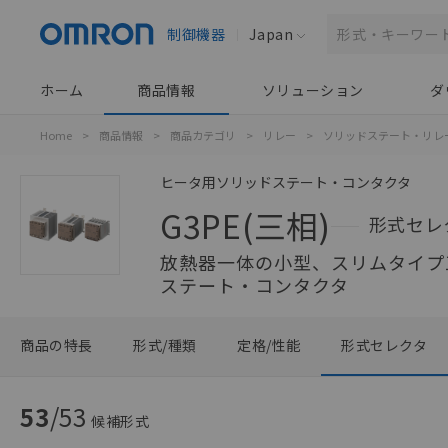
制御機器
Japan
ホーム
商品情報
ソリューション
ダ
Home
>
商品情報
>
商品カテゴリ
>
リレー
>
ソリッドステート・リレ
ヒータ用ソリッドステート・コンタクタ
G3PE(三相)
形式セレ
放熱器一体の小型、スリムタイプ
ステート・コンタクタ
商品の特長
形式/種類
定格/性能
形式セレクタ
53
/
53
候補形式