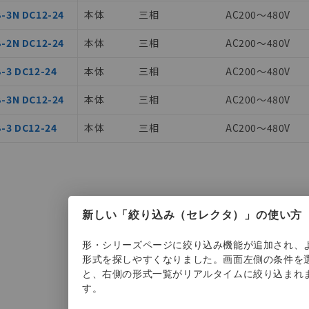
あります。
-3N DC12-24
本体
三相
AC200～480V
機種、また在庫状況の情報を公開していない機種
ェブサイト上で当社にご登録された部品リストについて、当社およ
品・サービスに関するお客様との取引・商談に必要な範囲で利用す
-2N DC12-24
本体
三相
AC200～480V
利用者とは、
"個人情報の共同利用に関して"
の「1.共同利用者の
-3 DC12-24
本体
三相
AC200～480V
します。
-3N DC12-24
本体
三相
AC200～480V
-3 DC12-24
本体
三相
AC200～480V
新しい「絞り込み（セレクタ）」の使い方