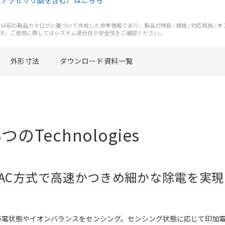
（アクセサリ品を含む）はこちら
前の製品カタログに基づいて作成した参考情報であり、製品の特長 / 価格 / 対応規格 / 
す。ご使用に際してはシステム適合性や安全性をご確認ください。
外形寸法
ダウンロード資料一覧
Technologies
AC方式で高速かつきめ細かな除電を実現
帯電状態やイオンバランスをセンシング。センシング状態に応じて印加