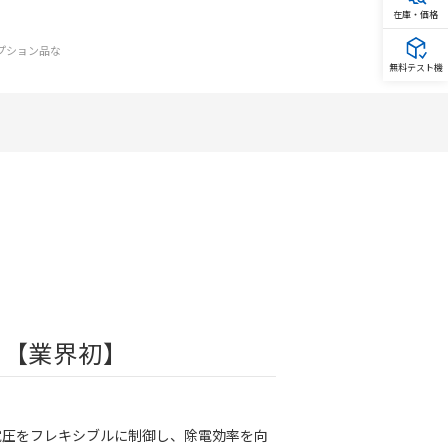
在庫・価格
オプション品な
無料テスト機
 【業界初】
電圧をフレキシブルに制御し、除電効率を向