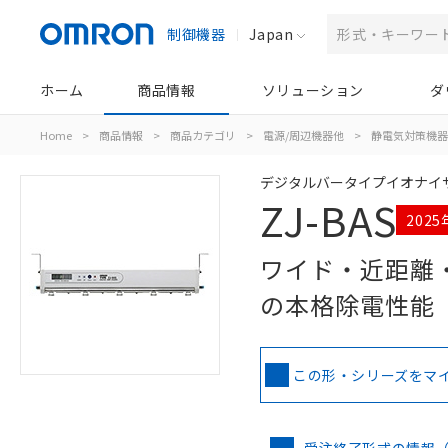
制御機器
Japan
ホーム
商品情報
ソリューション
ダ
Home
>
商品情報
>
商品カテゴリ
>
電源/周辺機器他
>
静電気対策機器
デジタルバータイプイオナイ
ZJ-BAS
202
ワイド・近距離
の本格除電性能
この形・シリーズをマ