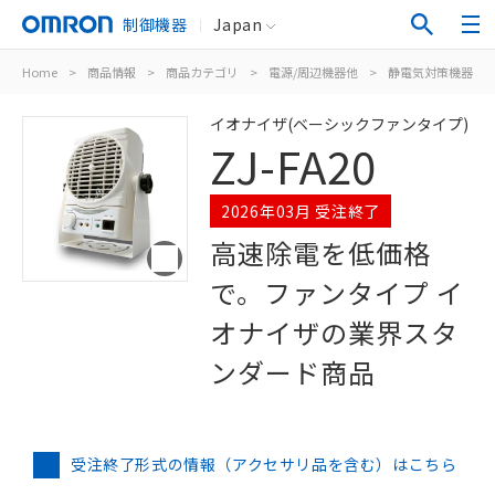
制御機器
Japan
Home
>
商品情報
>
商品カテゴリ
>
電源/周辺機器他
>
静電気対策機器
>
イオナイザ(ベーシックファンタイプ)
ZJ-FA20
2026年03月 受注終了
高速除電を低価格
で。ファンタイプ イ
オナイザの業界スタ
ンダード商品
受注終了形式の情報（アクセサリ品を含む）はこちら