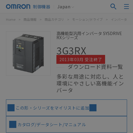
制御機器
Japan
Home
>
商品情報
>
商品カテゴリ
>
モーション/ドライブ
>
インバータ
>
高機能型汎用インバータ SYSDRIVE
RXシリーズ
3G3RX
2013年03月 受注終了
ダウンロード資料一覧
多彩な用途に対応し、人と
環境にやさしい高機能イン
バータ
この形・シリーズをマイリストに追加
カタログ/データシート/マニュアル