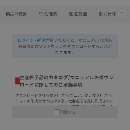
商品の特長
形式/種類
定格/性能
形式仕様一覧
ログイン / 新規登録
いただくと、マニュアル / CAD /
会員限定のソフトウェアをダウンロードすることが
できます。
生産終了品のカタログ/マニュアルのダウン
ロードに際してのご承諾事項
ダウンロードされるカタログ/マニュアルは、カタログ/マ
ニュアル作成当時の技術水準、社会通念を元に作成された
ものです。また、マニュアルはご使用のための参考用です
同意する
ので、ご使用にあたっての安全性については十分にご配慮
ください。以下の内容をご承諾の上、ご利用ください。
お客様が本製品を人命や財産に重大な危険を及ぼすよ