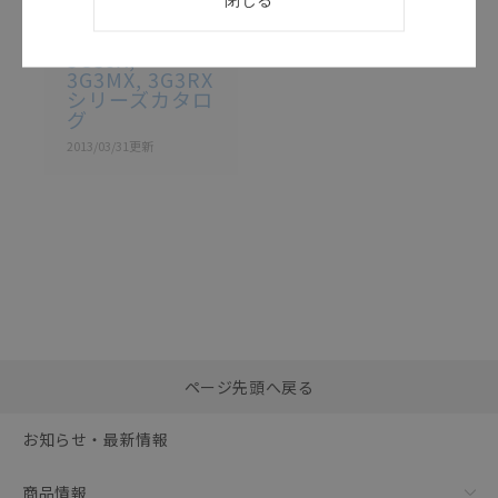
SBCE-048K
3G3JX,
3G3MX, 3G3RX
シリーズカタロ
グ
2013/03/31
更新
選択したファイルを一
0
ページ先頭へ戻る
括ダウンロード
選択可能容量：
0.0
MB /
100
MB
お知らせ・最新情報
リセット
商品情報