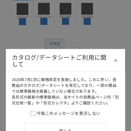
うな用途に使用される場合には、システム全体として
危険を知らせたり、冗長設計により必要な安全性を確
保できるよう設計されていること、および本製品が全
マニュアル
2D CAD
3D CAD
カタログ
体の中で意図した用途に対して適切に配電・設置され
ていることを、必ず事前に確認してください。
カタログ/マニュアルに記載されているアプリケーショ
ン事例は参考用ですので、ご採用に際しては機器・装
日本語
English
置の機能や安全性をご確認のうえご使用ください。・
商品に接続される推奨機器等、現在では入手困難なも
カタログ/データシートご利用に関
のもそのまま記載しています。・誤字、脱字が含まれ
して
ている可能性がありますがご容赦ください。
記載されているサービス内容や連絡先等は作成当時の
2026年7月1日に価格改定を実施しました。これに伴い、各
ものであり、変更・改定させていただいている可能性
商品のカタログ/データシートを改訂しており、一部の商品
があります。改めて当サイトの掲載内容をご確認のう
では標準価格を掲載していない場合があります。
え、ご用命下さいますようお願いいたします。
各形式の最新の標準価格は、当サイトの各商品ページ内「形
式仕様一覧」や「形式セレクタ」よりご確認ください。
今後このメッセージを表示しない
このカタログを選択
カタログ
日本語
閉じる