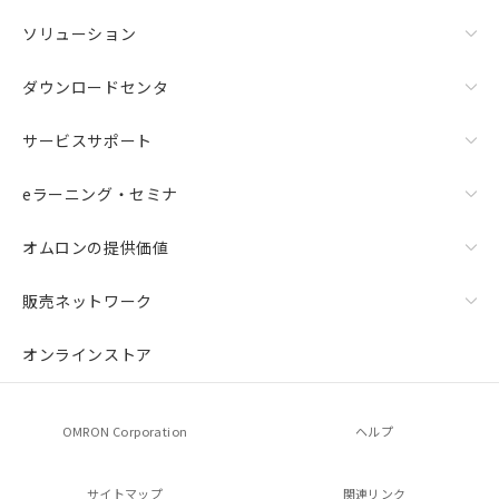
お客様が当ウェブサイト上で当社にご
登録された部品リストについて、当社
ソリューション
および当社の共同利用者が、当社の製
品・サービスに関するお客様との取
ダウンロードセンタ
引・商談に必要な範囲で利用すること
をご了承ください。
サービスサポート
※当社の共同利用者とは、
"個人情報
の共同利用に関して"
の「1.共同利
用者の範囲」に記載されている法人を
eラーニング・セミナ
指します。
オムロンの提供価値
販売ネットワーク
オンラインストア
OMRON Corporation
ヘルプ
サイトマップ
関連リンク