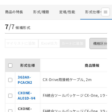
商品の特長
形式/種類
定格/性能
形式仕様一覧
7
/
7
候補形式
マイリストに追加
Excel出力
カートに追加
ご利用条件
形式仕様
商品情報
以下の条件をお読みいただき、同意のうえ
3G3AX-
CX-Drive用接続ケーブル, 2m
ご利用ください。
PCACN2
本サービスは、当社制御機器事業取扱
CXONE-
商品の当社在庫状況および標準価格(税
FA統合ツールパッケージ CX-One, 1ライセ
AL01D-V4
抜)を提供させていただくものです。
当社制御機器事業取扱商品の中には、
CXONE-
本サービスの対象外となる商品もある
FA統合ツールパッケージ CX-One, 3ライセ