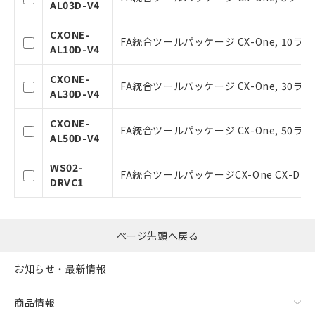
AL03D-V4
ことをご了承ください。
在庫状況および標準価格照会結果は、
CXONE-
記載している更新日時点での社内デー
FA統合ツールパッケージ CX-One, 10ライ
AL10D-V4
タに基づき作成されるものであり、閲
記
説明
覧された時点での実際の在庫および標
号
CXONE-
準価格とは異なる場合があることをご
FA統合ツールパッケージ CX-One, 30ライ
AL30D-V4
了承ください。
○
一定数以上の在庫あり
正式な納期状況および標準価格はお客
CXONE-
様のお取引先、またはお客様担当のオ
FA統合ツールパッケージ CX-One, 50ライ
AL50D-V4
ムロン制御機器販売店・当社販売員に
△
一定数には満たないが在庫あり
ご相談ください。
WS02-
オムロン制御機器販売店や当社販売拠
FA統合ツールパッケージCX-One CX-Driv
－
在庫なし(最新の在庫状況につ
DRVC1
点は「
販売ネットワーク
」をご確認
いては、お客様のお取引先、ま
ください。
たはお客様担当のオムロン制御
在庫状況および標準価格結果を当社の
機器販売店・当社販売員にご確
事前の承諾なく第三者に漏洩または開
ページ先頭へ戻る
認ください)
示しないようお願いします。
マイパーツ機能（部品リスト作成サー
お知らせ・最新情報
空
受注生産機種、また在庫状況の
ビス）をご利用いただくには、I-Web
白
情報を公開していない機種
メンバーズにご登録されている必要が
商品情報
あります。