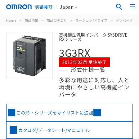
制御機器
Japan
Home
>
商品情報
>
商品カテゴリ
>
モーション/ドライブ
>
インバータ
>
高機能型汎用インバータ SYSDRIVE
RXシリーズ
3G3RX
2013年03月 受注終了
形式仕様一覧
多彩な用途に対応し、人と
環境にやさしい高機能イン
バータ
この形・シリーズをマイリストに追加
カタログ/データシート/マニュアル