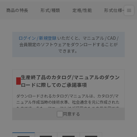
商品の特長
形式/種類
定格/性能
形式仕様一覧
ログイン / 新規登録
いただくと、マニュアル / CAD /
会員限定のソフトウェアをダウンロードすることが
できます。
生産終了品のカタログ/マニュアルのダウン
ロードに際してのご承諾事項
ダウンロードされるカタログ/マニュアルは、カタログ/マ
ニュアル作成当時の技術水準、社会通念を元に作成された
ものです。また、マニュアルはご使用のための参考用です
同意する
ので、ご使用にあたっての安全性については十分にご配慮
ください。以下の内容をご承諾の上、ご利用ください。
お客様が本製品を人命や財産に重大な危険を及ぼすよ
うな用途に使用される場合には、システム全体として