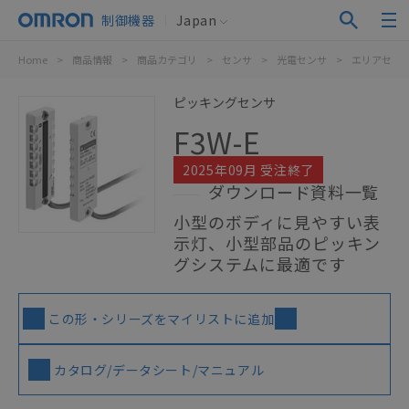
制御機器
Japan
Home
>
商品情報
>
商品カテゴリ
>
センサ
>
光電センサ
>
エリアセン
ピッキングセンサ
F3W-E
2025年09月 受注終了
ダウンロード資料一覧
小型のボディに見やすい表
示灯、小型部品のピッキン
グシステムに最適です
この形・シリーズをマイリストに追加
カタログ/データシート/マニュアル