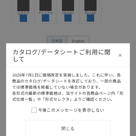
危険を知らせたり、冗長設計により必要な安全性を確
保できるよう設計されていること、および本製品が全
マニュアル
2D CAD
3D CAD
カタログ
体の中で意図した用途に対して適切に配電・設置され
ていることを、必ず事前に確認してください。
カタログ/マニュアルに記載されているアプリケーショ
ン事例は参考用ですので、ご採用に際しては機器・装
日本語
English
置の機能や安全性をご確認のうえご使用ください。・
カタログ/データシートご利用に関
商品に接続される推奨機器等、現在では入手困難なも
して
のもそのまま記載しています。・誤字、脱字が含まれ
ている可能性がありますがご容赦ください。
記載されているサービス内容や連絡先等は作成当時の
2026年7月1日に価格改定を実施しました。これに伴い、各
ものであり、変更・改定させていただいている可能性
商品のカタログ/データシートを改訂しており、一部の商品
があります。改めて当サイトの掲載内容をご確認のう
では標準価格を掲載していない場合があります。
え、ご用命下さいますようお願いいたします。
各形式の最新の標準価格は、当サイトの各商品ページ内「形
式仕様一覧」や「形式セレクタ」よりご確認ください。
今後このメッセージを表示しない
このカタログを選択
このカタログを選択
閉じる
カタログ
日本語
カタログ
日本語