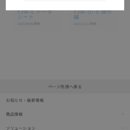
F3W-E
F3W-E
F3W-E データ
F3W-D/-E 操作
シート
編
2024/04/01
更新
2013/12/11
更新
選択したファイルを一
0
ページ先頭へ戻る
括ダウンロード
選択可能容量：
0.0
MB /
100
MB
お知らせ・最新情報
リセット
商品情報
ソリューション