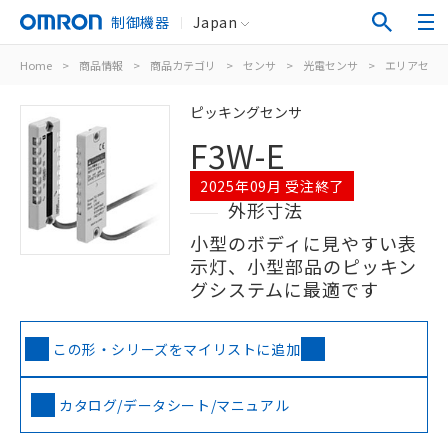
制御機器
Japan
Home
>
商品情報
>
商品カテゴリ
>
センサ
>
光電センサ
>
エリアセン
ピッキングセンサ
F3W-E
2025年09月 受注終了
外形寸法
小型のボディに見やすい表
示灯、小型部品のピッキン
グシステムに最適です
この形・シリーズをマイリストに追加
カタログ/データシート/マニュアル