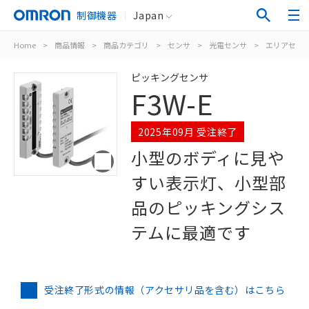
制御機器
Japan
Home
>
商品情報
>
商品カテゴリ
>
センサ
>
光電センサ
>
エリアセン
ピッキングセンサ
F3W-E
2025年09月 受注終了
小型のボディに見や
すい表示灯、小型部
品のピッキングシス
テムに最適です
受注終了形式の情報（アクセサリ品を含む）はこちら