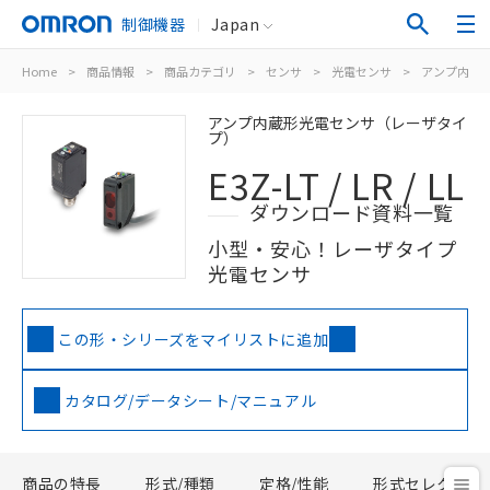
制御機器
Japan
Home
>
商品情報
>
商品カテゴリ
>
センサ
>
光電センサ
>
アンプ内蔵
アンプ内蔵形光電センサ（レーザタイ
プ）
E3Z-LT / LR / LL
ダウンロード資料一覧
小型・安心！レーザタイプ
光電センサ
この形・シリーズをマイリストに追加
カタログ/データシート/マニュアル
商品の特長
形式/種類
定格/性能
形式セレクタ