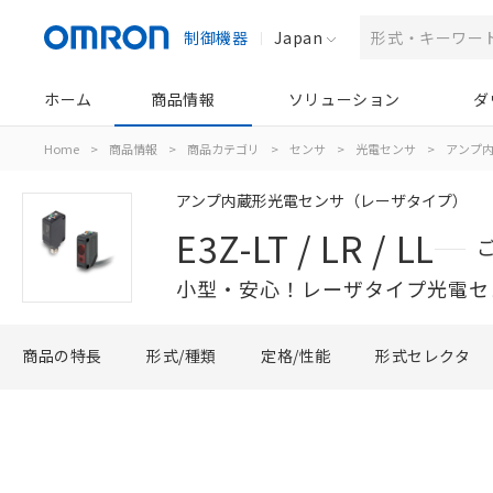
制御機器
Japan
ホーム
商品情報
ソリューション
ダ
Home
>
商品情報
>
商品カテゴリ
>
センサ
>
光電センサ
>
アンプ
アンプ内蔵形光電センサ（レーザタイプ）
E3Z-LT / LR / LL
小型・安心！レーザタイプ光電セ
商品の特長
形式/種類
定格/性能
形式セレクタ