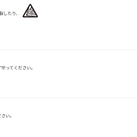
破裂したり、
ず守ってください。
ださい。