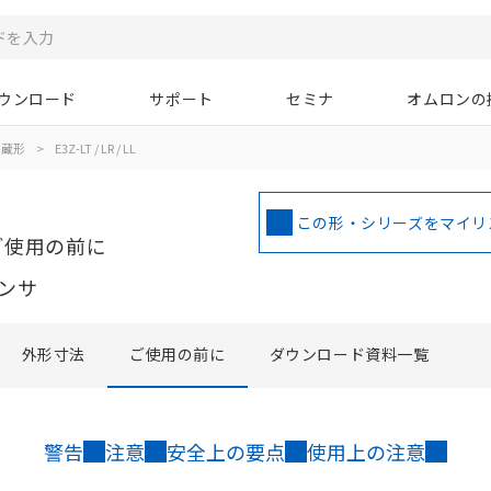
ウンロード
サポート
セミナ
オムロンの
内蔵形
>
E3Z-LT / LR / LL
この形・シリーズをマイリ
ご使用の前に
ンサ
外形寸法
ご使用の前に
ダウンロード資料一覧
警告
注意
安全上の要点
使用上の注意