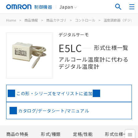
制御機器
Japan
Home
>
商品情報
>
商品カテゴリ
>
コントロール
>
温度調節器（デジタル
デジタルサーモ
E5LC
形式仕様一覧
アルコール温度計に代わる
デジタル温度計
この形・シリーズをマイリストに追加
カタログ/データシート/マニュアル
商品の特長
形式/種類
定格/性能
形式仕様一覧