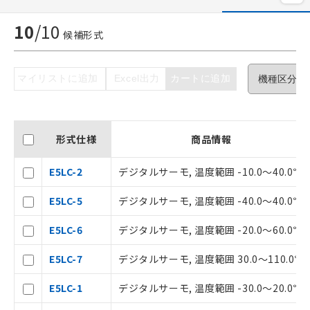
10
/
10
候補形式
マイリストに追加
Excel出力
カートに追加
ご利用条件
形式仕様
商品情報
E5LC-2
デジタルサーモ, 温度範囲 -10.0～40.0℃
以下の条件をお読みいただき、同意のうえ
ご利用ください。
E5LC-5
デジタルサーモ, 温度範囲 -40.0～40.0℃
本サービスは、当社制御機器事業取扱
E5LC-6
デジタルサーモ, 温度範囲 -20.0～60.0℃
商品の当社在庫状況および標準価格(税
抜)を提供させていただくものです。
E5LC-7
デジタルサーモ, 温度範囲 30.0～110.0℃
当社制御機器事業取扱商品の中には、
本サービスの対象外となる商品もある
E5LC-1
デジタルサーモ, 温度範囲 -30.0～20.0℃
ことをご了承ください。
在庫状況および標準価格照会結果は、