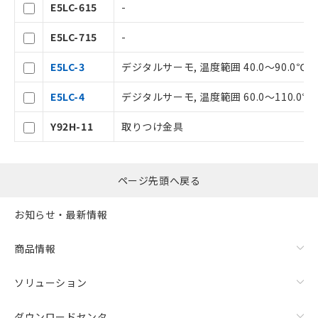
E5LC-615
-
記載している更新日時点での社内デー
タに基づき作成されるものであり、閲
記
説明
E5LC-715
-
覧された時点での実際の在庫および標
号
準価格とは異なる場合があることをご
E5LC-3
デジタルサーモ, 温度範囲 40.0～90.0℃
了承ください。
○
一定数以上の在庫あり
正式な納期状況および標準価格はお客
E5LC-4
デジタルサーモ, 温度範囲 60.0～110.0℃
様のお取引先、またはお客様担当のオ
ムロン制御機器販売店・当社販売員に
△
一定数には満たないが在庫あり
Y92H-11
取りつけ金具
ご相談ください。
オムロン制御機器販売店や当社販売拠
－
在庫なし(最新の在庫状況につ
点は「
販売ネットワーク
」をご確認
いては、お客様のお取引先、ま
ください。
たはお客様担当のオムロン制御
ページ先頭へ戻る
在庫状況および標準価格結果を当社の
機器販売店・当社販売員にご確
事前の承諾なく第三者に漏洩または開
認ください)
お知らせ・最新情報
示しないようお願いします。
マイパーツ機能（部品リスト作成サー
空
受注生産機種、また在庫状況の
商品情報
ビス）をご利用いただくには、I-Web
白
情報を公開していない機種
メンバーズにご登録されている必要が
あります。
ソリューション
お客様が当ウェブサイト上で当社にご
登録された部品リストについて、当社
ダウンロードセンタ