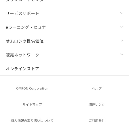
および当社の共同利用者が、当社の製
品・サービスに関するお客様との取
サービスサポート
引・商談に必要な範囲で利用すること
をご了承ください。
※当社の共同利用者とは、
"個人情報
eラーニング・セミナ
の共同利用に関して"
の「1.共同利
用者の範囲」に記載されている法人を
オムロンの提供価値
指します。
販売ネットワーク
オンラインストア
OMRON Corporation
ヘルプ
サイトマップ
関連リンク
個人情報の
取り扱いについて
ご利用条件