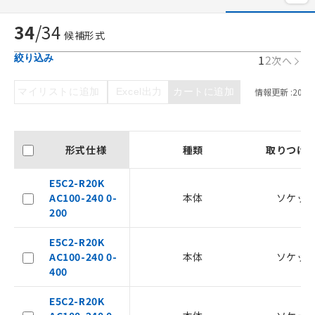
34
/
34
候補形式
1
2
絞り込み
次へ
マイリストに追加
Excel出力
カートに追加
情報更新 :
2026/
形式仕様
種類
取りつけ
E5C2-R20K
AC100-240 0-
本体
ソケッ
200
E5C2-R20K
AC100-240 0-
本体
ソケッ
400
E5C2-R20K