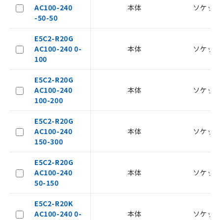
商品の当社在庫状況および標準価格
AC100-240
本体
ソケッ
(税抜)を提供させていただくもので
-50-50
す。
当社制御機器事業取扱商品の中には、
E5C2-R20G
本サービスの対象外となる商品もある
AC100-240 0-
本体
ソケッ
ことをご了承ください。
100
在庫状況および標準価格照会結果は、
記載している更新日時点での社内デー
E5C2-R20G
記
タに基づき作成されるものであり、閲
説明
AC100-240
本体
ソケッ
号
覧された時点での実際の在庫および標
100-200
準価格とは異なる場合があることをご
了承ください。
○
一定数以上の在庫あり
E5C2-R20G
正式な納期状況および標準価格はお客
AC100-240
本体
ソケッ
様のお取引先、またはお客様担当のオ
△
一定数には満たないが在庫あり
150-300
ムロン制御機器販売店・当社販売員に
ご相談ください。
E5C2-R20G
－
在庫なし(最新の在庫状況につ
オムロン制御機器販売店や当社販売拠
AC100-240
本体
ソケッ
いては、お客様のお取引先、ま
点は「
販売ネットワーク
」をご確認
50-150
たはお客様担当のオムロン制御
ください。
機器販売店・当社販売員にご確
在庫状況および標準価格結果を当社の
E5C2-R20K
認ください)
事前の承諾なく第三者に漏洩または開
AC100-240 0-
本体
ソケッ
示しないようお願いします。