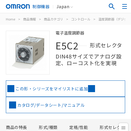
制御機器
Japan
Home
>
商品情報
>
商品カテゴリ
>
コントロール
>
温度調節器（デジタル
電子温度調節器
E5C2
形式セレクタ
DIN48サイズでアナログ設
定、ローコスト化を実現
この形・シリーズをマイリストに追加
カタログ/データシート/マニュアル
商品の特長
形式/種類
定格/性能
形式セレクタ