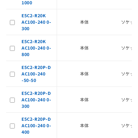
1000
マイパーツ機能（部品リスト作成サー
空
受注生産機種、また在庫状況の
ビス）をご利用いただくには、I-Web
白
情報を公開していない機種
E5C2-R20K
メンバーズにご登録されている必要が
AC100-240 0-
本体
ソケッ
あります。
300
お客様が当ウェブサイト上で当社にご
登録された部品リストについて、当社
E5C2-R20K
および当社の共同利用者が、当社の製
AC100-240 0-
本体
ソケッ
品・サービスに関するお客様との取
800
引・商談に必要な範囲で利用すること
をご了承ください。
E5C2-R20P-D
※当社の共同利用者とは、
"個人情報
AC100-240
本体
ソケッ
の共同利用に関して"
の「1.共同利
-50-50
用者の範囲」に記載されている法人を
指します。
E5C2-R20P-D
AC100-240 0-
本体
ソケッ
300
E5C2-R20P-D
AC100-240 0-
本体
ソケッ
400