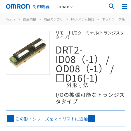
制御機器
Japan
Home
>
商品情報
>
商品カテゴリ
>
FAシステム機器
>
ネットワーク機器
リモートI/Oターミナル(トランジスタ
タイプ)
DRT2-
ID08（-1） /
OD08（-1） /
□D16(-1)
外形寸法
I/Oの拡張可能なトランジス
タタイプ
この形・シリーズをマイリストに追加