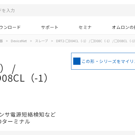
ウンロード
サポート
セミナ
オムロンの
器
>
DeviceNet
>
スレーブ
>
DRT2-□D04CL（-1） / □D08C（-1） / □D08CL（-1
この形・シリーズをマイリ
） /
D08CL（-1）
センサ電源短絡検知など
Oターミナル