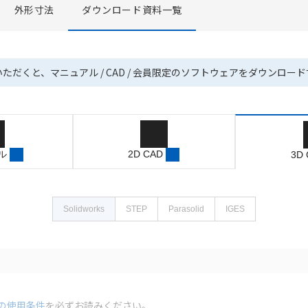
外形寸法
ダウンロード資料一覧
いただくと、マニュアル / CAD / 会員限定のソフトウェアをダウンロー
ル
2D CAD
3D
Solidworks
STEP
Parasolid
IGES
の使用条件
を必ずお読みください。