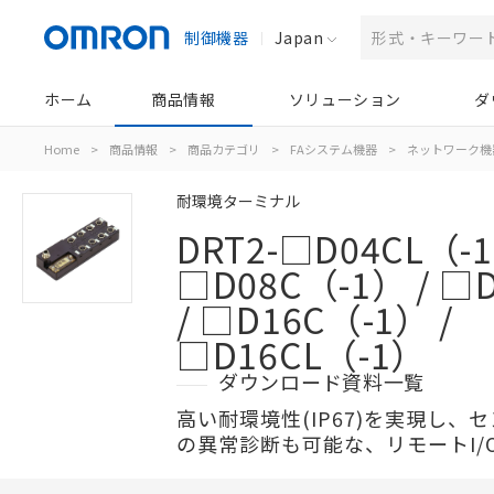
制御機器
Japan
ホーム
商品情報
ソリューション
ダ
Home
>
商品情報
>
商品カテゴリ
>
FAシステム機器
>
ネットワーク機
耐環境ターミナル
DRT2-□D04CL（-1
□D08C（-1） / □
/ □D16C（-1） /
□D16CL（-1）
ダウンロード資料一覧
高い耐環境性(IP67)を実現し、
の異常診断も可能な、リモートI/