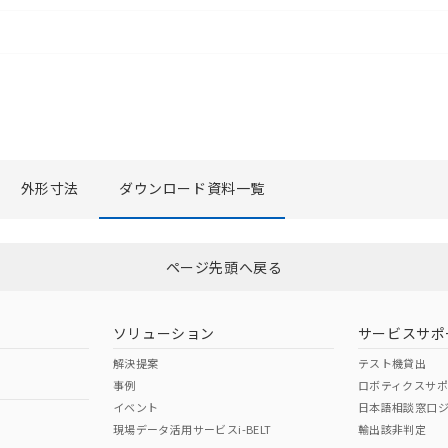
外形寸法
ダウンロード資料一覧
選択したファイルを一括ダウンロード
0
選択可能容量：
0.0
MB /
100
MB
ページ先頭へ戻る
ソリューション
サービスサポ
解決提案
テスト機貸出
事例
ロボティクスサ
イベント
日本語相談窓口
現場データ活用サービスi-BELT
輸出該非判定