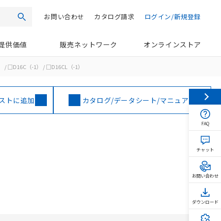
お問い合わせ
カタログ請求
ログイン/新規登録
検索
提供価値
販売ネットワーク
オンラインストア
） / □D16C（-1） / □D16CL（-1）
ストに追加
カタログ/データシート/マニュアル
FAQ
チャット
お問い合わせ
ダウンロード