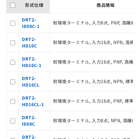
了承ください。
形式仕様
商品情報
○
一定数以上の在庫あり
正式な納期状況および標準価格はお客
様のお取引先、またはお客様担当のオ
DRT2-
耐環境ターミナル, 入力8点, PNP, 高機能
ムロン制御機器販売店・当社販売員に
△
一定数には満たないが在庫あり
ID08C-1
ご相談ください。
オムロン制御機器販売店や当社販売拠
DRT2-
－
在庫なし(最新の在庫状況につ
耐環境ターミナル, 入力16点, NPN, 高機
点は「
販売ネットワーク
」をご確認
HD16C
いては、お客様のお取引先、ま
ください。
たはお客様担当のオムロン制御
在庫状況および標準価格結果を当社の
DRT2-
機器販売店・当社販売員にご確
耐環境ターミナル, 入力16点, PNP, 高機
事前の承諾なく第三者に漏洩または開
HD16C-1
認ください)
示しないようお願いします。
マイパーツ機能（部品リスト作成サー
DRT2-
空
受注生産機種、また在庫状況の
耐環境ターミナル, 入力16点, NPN, 標準
ビス）をご利用いただくには、I-Web
HD16CL
白
情報を公開していない機種
メンバーズにご登録されている必要が
あります。
DRT2-
耐環境ターミナル, 入力16点, PNP, 標準
お客様が当ウェブサイト上で当社にご
HD16CL-1
登録された部品リストについて、当社
および当社の共同利用者が、当社の製
DRT2-
耐環境ターミナル, 入力8点, NPN, 高機
品・サービスに関するお客様との取
ID08C
引・商談に必要な範囲で利用すること
をご了承ください。
DRT2-