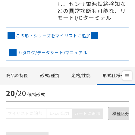
し、センサ電源短絡検知な
どの異常診断も可能な、リ
モートI/Oターミナル
ご利用条件
この形・シリーズをマイリストに追加
以下の条件をお読みいただき、同意のうえ
カタログ/データシート/マニュアル
ご利用ください。
本サービスは、当社制御機器事業取扱
商品の特長
形式/種類
定格/性能
形式仕様一覧
商品の当社在庫状況および標準価格(税
抜)を提供させていただくものです。
当社制御機器事業取扱商品の中には、
20
/
20
候補形式
本サービスの対象外となる商品もある
ことをご了承ください。
在庫状況および標準価格照会結果は、
マイリストに追加
Excel出力
カートに追加
記載している更新日時点での社内デー
タに基づき作成されるものであり、閲
記
説明
覧された時点での実際の在庫および標
号
準価格とは異なる場合があることをご