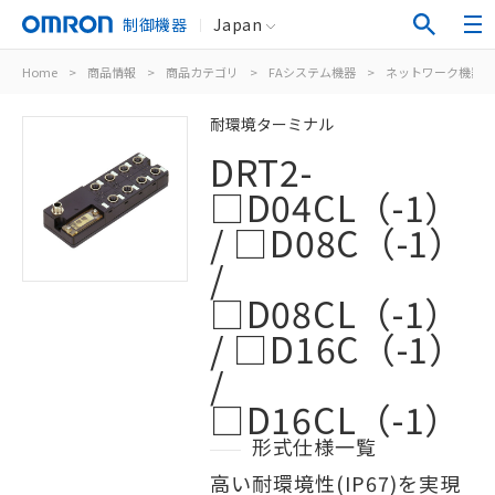
制御機器
Japan
Home
>
商品情報
>
商品カテゴリ
>
FAシステム機器
>
ネットワーク機器
耐環境ターミナル
DRT2-
□D04CL（-1）
/ □D08C（-1）
/
□D08CL（-1）
/ □D16C（-1）
/
□D16CL（-1）
形式仕様一覧
高い耐環境性(IP67)を実現