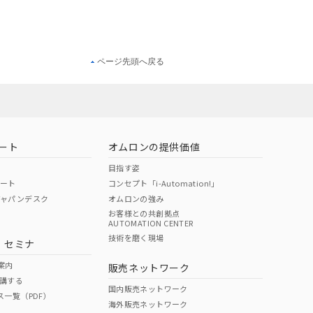
ページ先頭へ戻る
ート
オムロンの提供価値
目指す姿
ポート
コンセプト「i-Automation!」
ジャパンデスク
オムロンの強み
お客様との共創拠点
AUTOMATION CENTER
技術を磨く現場
・セミナ
案内
販売ネットワーク
講する
国内販売ネットワーク
ス一覧（PDF）
海外販売ネットワーク