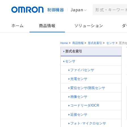
制御機器
Japan
ホーム
商品情報
ソリューション
ダ
Home
>
商品情報
>
形式名索引
>
センサ
>
圧力セ
形式名索引
センサ
ファイバセンサ
光電センサ
変位センサ/測長センサ
画像センサ
コードリーダ/OCR
近接センサ
フォト･マイクロセンサ