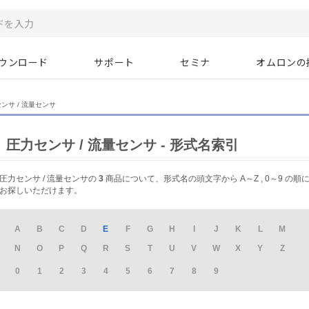
ウンロード
サポート
セミナ
オムロンの
ンサ / 流量センサ
圧力センサ / 流量センサ - 形式名索引
圧力センサ / 流量センサの
3
商品について、形式名の頭文字から A～Z , 0～9 の順
お探しいただけます。
A
B
C
D
E
F
G
H
I
J
K
L
M
N
O
P
Q
R
S
T
U
V
W
X
Y
Z
0
1
2
3
4
5
6
7
8
9