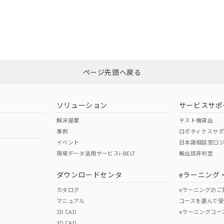
ページ先頭へ戻る
ソリューション
サービスサポ
解決提案
テスト機貸出
事例
ロボティクスサ
イベント
日本語相談窓口
現場データ活用サービスi-BELT
輸出該非判定
ダウンロードセンタ
eラーニング
カタログ
eラーニングのご
マニュアル
コースを選んで受
2D CAD
eラーニングコー
3D CAD