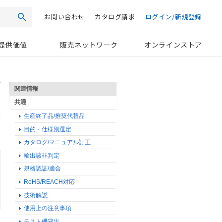
お問い合わせ
カタログ請求
ログイン/新規登録
検索
提供価値
販売ネットワーク
オンラインストア
関連情報
共通
生産終了品/推奨代替品
に
目的・仕様別選定
カタログ/マニュアル訂正
輸出該非判定
規格認証/適合
RoHS/REACH対応
技術解説
使用上の注意事項
テスト機貸出