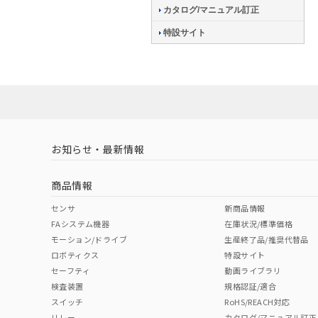
カタログ/マニュアル訂正
特設サイト
お知らせ・最新情報
商品情報
センサ
新商品情報
FAシステム機器
在庫状況/標準価格
モーション/ドライブ
生産終了品/推奨代替品
ロボティクス
特設サイト
セーフティ
動画ライブラリ
検査装置
規格認証/適合
スイッチ
RoHS/REACH対応
リレー
カタログ/マニュアル訂正