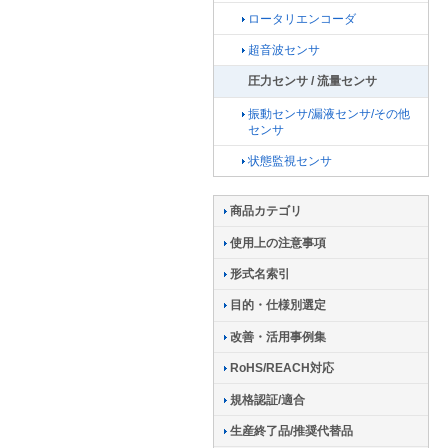
ロータリエンコーダ
超音波センサ
圧力センサ / 流量センサ
振動センサ/漏液センサ/その他
センサ
状態監視センサ
商品カテゴリ
使用上の注意事項
形式名索引
目的・仕様別選定
改善・活用事例集
RoHS/REACH対応
規格認証/適合
生産終了品/推奨代替品