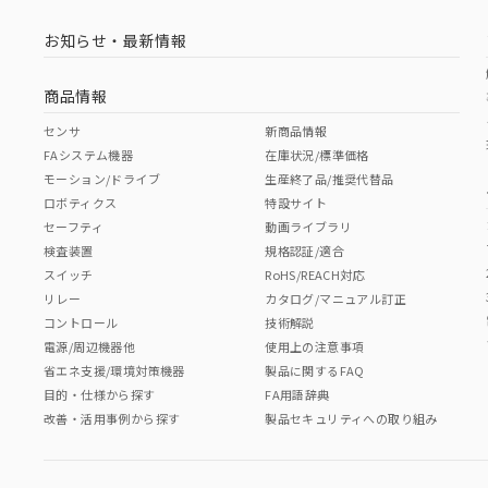
お知らせ・最新情報
商品情報
センサ
新商品情報
FAシステム機器
在庫状況/標準価格
モーション/ドライブ
生産終了品/推奨代替品
ロボティクス
特設サイト
セーフティ
動画ライブラリ
検査装置
規格認証/適合
スイッチ
RoHS/REACH対応
リレー
カタログ/マニュアル訂正
コントロール
技術解説
電源/周辺機器他
使用上の注意事項
省エネ支援/環境対策機器
製品に関するFAQ
目的・仕様から探す
FA用語辞典
改善・活用事例から探す
製品セキュリティへの取り組み