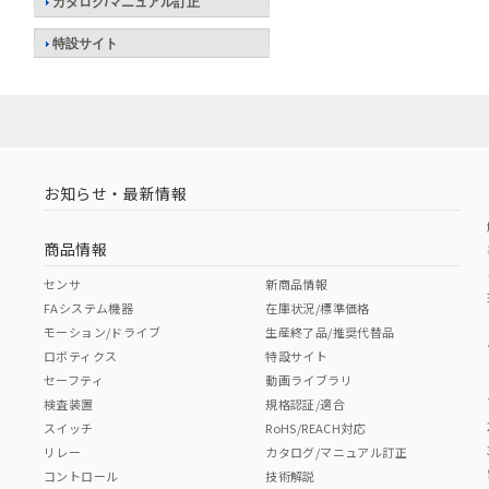
カタログ/マニュアル訂正
特設サイト
お知らせ・最新情報
商品情報
センサ
新商品情報
FAシステム機器
在庫状況/標準価格
モーション/ドライブ
生産終了品/推奨代替品
ロボティクス
特設サイト
セーフティ
動画ライブラリ
検査装置
規格認証/適合
スイッチ
RoHS/REACH対応
リレー
カタログ/マニュアル訂正
コントロール
技術解説