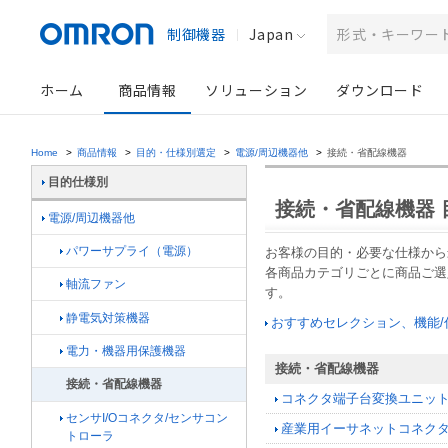
制御機器
Japan
ホーム
商品情報
ソリューション
ダウンロード
Home
>
商品情報
>
目的・仕様別選定
>
電源/周辺機器他
>
接続・省配線機器
目的仕様別
接続・省配線機器 
電源/周辺機器他
パワーサプライ（電源）
お客様の目的・必要な仕様から
各商品カテゴリごとに商品ご選
軸流ファン
す。
静電気対策機器
おすすめセレクション、機能
電力・機器用保護機器
接続・省配線機器
接続・省配線機器
コネクタ端子台変換ユニット
センサI/Oコネクタ/センサコン
産業用イーサネットコネクタ
トローラ