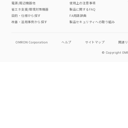
電源/周辺機器他
使用上の注意事項
省エネ支援/環境対策機器
製品に関するFAQ
目的・仕様から探す
FA用語辞典
改善・活用事例から探す
製品セキュリティへの取り組み
OMRON Corporation
ヘルプ
サイトマップ
関連
© Copyright OMR