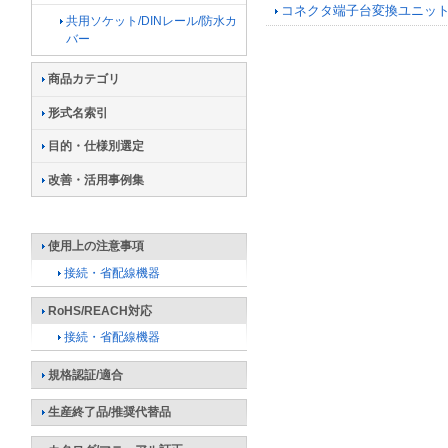
コネクタ端子台変換ユニット
共用ソケット/DINレール/防水カ
バー
商品カテゴリ
形式名索引
目的・仕様別選定
改善・活用事例集
使用上の注意事項
接続・省配線機器
RoHS/REACH対応
接続・省配線機器
規格認証/適合
生産終了品/推奨代替品