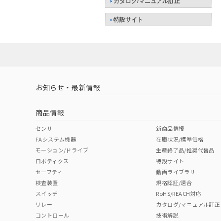
カタログ/マニュアル訂正
特設サイト
お知らせ・最新情報
商品情報
センサ
新商品情報
FAシステム機器
在庫状況/標準価格
モーション/ドライブ
生産終了品/推奨代替品
ロボティクス
特設サイト
セーフティ
動画ライブラリ
検査装置
規格認証/適合
スイッチ
RoHS/REACH対応
リレー
カタログ/マニュアル訂正
コントロール
技術解説