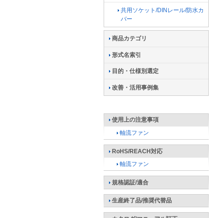
共用ソケット/DINレール/防水カ
バー
商品カテゴリ
形式名索引
目的・仕様別選定
改善・活用事例集
使用上の注意事項
軸流ファン
RoHS/REACH対応
軸流ファン
規格認証/適合
生産終了品/推奨代替品