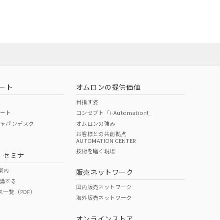
ート
オムロンの提供価値
目指す姿
ポート
コンセプト「i-Automation!」
ジャパンデスク
オムロンの強み
お客様との共創拠点
AUTOMATION CENTER
技術を磨く現場
・セミナ
案内
販売ネットワーク
講する
国内販売ネットワーク
ス一覧（PDF）
海外販売ネットワーク
オンラインストア