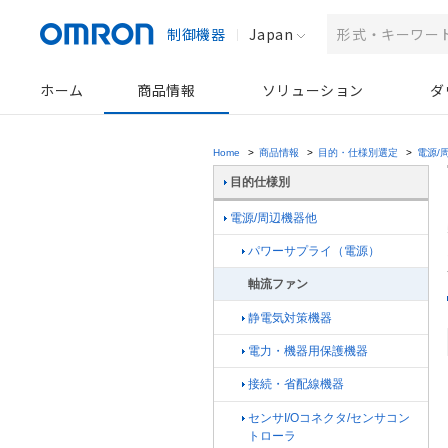
制御機器
Japan
ホーム
商品情報
ソリューション
ダ
Home
>
商品情報
>
目的・仕様別選定
>
電源/
目的仕様別
電源/周辺機器他
パワーサプライ（電源）
軸流ファン
静電気対策機器
電力・機器用保護機器
接続・省配線機器
センサI/Oコネクタ/センサコン
トローラ