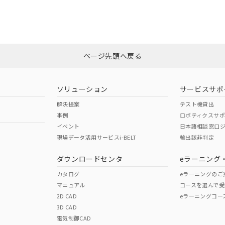
ページ先頭へ戻る
ソリューション
サービスサポ
解決提案
テスト機貸出
事例
ロボティクスサ
イベント
日本語相談窓口
現場データ活用サービスi-BELT
輸出該非判定
ダウンロードセンタ
eラーニング
カタログ
eラーニングのご
マニュアル
コースを選んで受
2D CAD
eラーニングコー
3D CAD
電気制御CAD