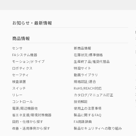
お知らせ・最新情報
商品情報
センサ
新商品情報
FAシステム機器
在庫状況/標準価格
モーション/ドライブ
生産終了品/推奨代替品
ロボティクス
特設サイト
セーフティ
動画ライブラリ
検査装置
規格認証/適合
スイッチ
RoHS/REACH対応
リレー
カタログ/マニュアル訂正
コントロール
技術解説
電源/周辺機器他
使用上の注意事項
省エネ支援/環境対策機器
製品に関するFAQ
目的・仕様から探す
FA用語辞典
改善・活用事例から探す
製品セキュリティへの取り組み