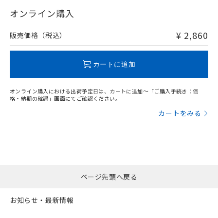
"対応済み"や非含有の記載がされた商品であっても、流通
在庫等で未対応品が混在する可能性があります。
オンライン購入
非含有品が必要な際は、弊社営業部門もしくは販売店へお
問い合わせください。
¥ 2,860
販売価格（税込）
この製品のRoHS/REACH対応状況ページへ
カートに追加
オンライン購入における出荷予定日は、カートに追加～「ご購入手続き：価
格・納期の確認」画面にてご確認ください。
カートをみる
ページ先頭へ戻る
お知らせ・最新情報