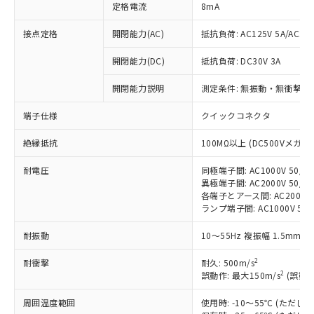
定格電流
8mA
接点定格
開閉能力(AC)
抵抗負荷: AC125V 5A/AC250
※1 対応状況
開閉能力(DC)
抵抗負荷: DC30V 3A
対応済み：EU RoHS指令（10物質）の
開閉能力説明
測定条件: 無振動・無衝撃状態
非含有に対応した製品が提供可能な商品で
す。
端子仕様
クイックコネクタ
対応予定：EU RoHS指令（10物質）の非含
ご利用条件
有に対応した製品に切り替える予定のある
絶縁抵抗
100MΩ以上 (DC500Vメガ)
商品です。
対応予定なし：EU RoHS指令（10物質）の
耐電圧
同極端子間: AC1000V 50/60
以下の条件をお読みいただき、同意のうえ
非含有に非対応の商品で、対応品を出す予
異極端子間: AC2000V 50/60
ご利用ください。
定はありません。
各端子とアース間: AC2000V 5
調査・確認中：EU RoHS指令（10物質）の
ランプ端子間: AC1000V 50
本サービスは、当社制御機器事業取扱
※1 中国RoHS○×表
非含有の対応状況を調査中または確認中の
商品の当社在庫状況および標準価格
耐振動
10～55Hz 複振幅 1.5mm 
商品です。
(税抜)を提供させていただくもので
「○」：最大均質材料含有率が中国RoHSの
非該当品：ライセンス料など無形物で、有
す。
2
耐衝撃
耐久: 500m/s
基準値以下であることを示します。
害物質有無と関係のない商品です。
当社制御機器事業取扱商品の中には、
2
誤動作: 最大150m/s
(誤動作
「×」：最大均質材料含有率が中国RoHSの
仕入先様の事情により、非含有部品として
本サービスの対象外となる商品もある
基準値を超えていることを示します。
いたものが、含有品と判明した場合などや
当社は、これら貴社製品のうち、外国
周囲温度範囲
ことをご了承ください。
使用時: -10～55℃ (ただ
「－」：未確認です。当社販売部門へお問
むを得ず変更することがあります。