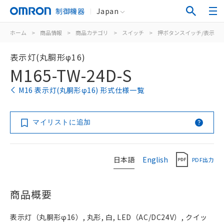
制御機器
Japan
ホーム
>
商品情報
>
商品カテゴリ
>
スイッチ
>
押ボタンスイッチ/表示灯
表示灯(丸胴形φ16)
M165-TW-24D-S
M16 表示灯(丸胴形φ16) 形式仕様一覧
マイリストに追加
日本語
English
PDF出力
商品概要
表示灯（丸胴形φ16）, 丸形, 白, LED（AC/DC24V）, クイッ