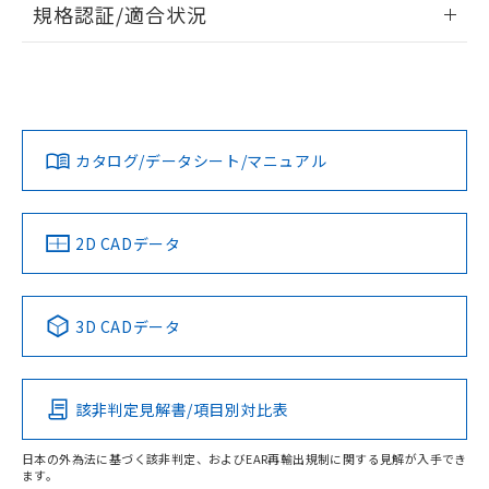
規格認証/適合状況
および当社の共同利用者が、当社の製
下記の非含有証明書をダウンロードするこ
品・サービスに関するお客様との取
EU RoHS
注意事項・凡例
とができます。
UL認証
CSA認証
CEマーキング
合意する
キャンセル
引・商談に必要な範囲で利用すること
をご了承ください。
EU RoHS指令（10物質）の非含有証明書
No
No
N/A
※当社の共同利用者とは、
"個人情報
対応状況
対応予定月
※1
※2
51物質の非含有証明書（当社基準）
の共同利用に関して"
の「1.共同利
※本証明書は発行日時点で非含有を証明す
用者の範囲」に記載されている法人を
カタログ/データシート/マニュアル
対応済み
るもので、過去に遡って非含有を証明する
指します。
LR型式承認
DNV型式承認
BV型式承認
KR型式承
ものではありません。
（イギリス
（ノルウェー
（フランス
（韓国
また、RoHS指令のフタル酸エステル類４
船舶規格）
船舶規格）
船舶規格）
船舶規格
中国 RoHS
注意事項・凡例
物質の対応では、対応完了までの期間は出
2D CADデータ
荷製品に未対応品が混在することから備考
No
No
No
No
欄に対応日を記載しておりました。
中国 RoHS表
既に当社にて対応品への在庫切替を完了
※1 ※2
3D CADデータ
していることから、特段のことがない限
この製品の規格認証/適合状況ページへ
Pb
Hg
Cd
Cr(VI)
り、2022年1月12日より割愛しておりま
その他の認証はこちらのページからご検索ください
す。
該非判定見解書/項目別対比表
O
O
O
O
日本の外為法に基づく該非判定、およびEAR再輸出規制に関する見解が入手でき
ます。