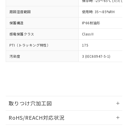
為替および外国貿易法に定める商品
保存時: -25～65℃ (ただ
在庫状況および標準価格照会結果は、
い合わせください。
（以下｢規制貨物等」という）を輸出
記載している更新日時点での社内デー
*EU RoHS指令（10物質）：
周囲湿度範囲
または国外への提供する場合は、日本
使用時: 35～85%RH
記
タに基づき作成されるものであり、閲
説明
鉛(Pb) 1000ppm以下、 水銀(Hg) 1000ppm以下、 カド
*中国RoHS10物質の基準値 (GB/T26572)：
国政府の輸出許可(または役務取引許
号
覧された時点での実際の在庫および標
ミウム(Cd) 100ppm以下、
Pb(鉛) :1000ppm、 Hg(水銀) : 1000ppm、 Cd(カドミウ
保護構造
IP66耐油形
可)を取得するなどの必要な手続きを
六価クロム(Cr(Ⅵ)) 1000ppm以下、ポリ臭化ビフェニル
ム) : 100ppm、
準価格とは異なる場合があることをご
類(PBB) 1000ppm以下、ポリ臭化ジフェニルエーテル類
Cr(Ⅵ)(六価クロム) : 1000ppm、 PBBs(ポリ臭化ビフェ
とります。
了承ください。
(PBDE) 1000ppm以下、フタル酸ビス(2-エチルヘキシ
○
一定数以上の在庫あり
ニル類) : 1000ppm、 PBDEs(ポリ臭化ジフェニルエーテ
感電保護クラス
Class II
当社は規制貨物を破棄する場合は、完
ル) (DEHP)(別名：DOP) 1000ppm以下、フタル酸ブチ
正式な納期状況および標準価格はお客
ル類) : 1000ppm、
ルベンジル（BBP） 1000ppm以下、フタル酸ジブチル
全に破砕するなど、違法に輸出されな
DBP(フタル酸ジブチル) : 1000ppm、 DIBP(フタル酸ジ
様のお取引先、またはお客様担当のオ
PTI（トラッキング特性）
175
（DBP） 1000ppm以下、フタル酸ジイソブチル
イソブチル) : 1000ppm、 BBP(フタル酸ブチルベンジ
△
一定数には満たないが在庫あり
いよう必要な手段を講じます。
ムロン制御機器販売店・当社販売員に
(DIBP) 1000ppm以下
ル) : 1000ppm、
当社は貴社製品を、核兵器、ミサイ
但し、RoHS指令で産業用監視および制御機器に対する
DEHP(フタル酸ビス(2-エチルヘキシル)) : 1000ppm
ご相談ください。
汚染度
3 (IEC60947-5-1)
適用除外項目は除く。
ル、化学兵器、生物兵器またはその他
－
在庫なし(最新の在庫状況につ
オムロン制御機器販売店や当社販売拠
フタル酸エステル類の４物質については閾値を超える意
武器並びにこれらの製造装置等に一切
いては、お客様のお取引先、ま
図的な使用がないことを確認しています。
点は「
販売ネットワーク
」をご確認
※2 環境保護使用期限
使用いたしません。
たはお客様担当のオムロン制御
ください。
当社は、貴社製品を第三者に販売する
機器販売店・当社販売員にご確
在庫状況および標準価格結果を当社の
※2 対応予定月
「ｅ」：有害物質（10物質）のすべてが基
場合は、上記1、2および3の内容を当
認ください)
事前の承諾なく第三者に漏洩または開
準値以下であることを示します。
該第三者に通知します。また当社は、
示しないようお願いします。
部品在庫の切り替え状況などにより、予定
「10」：通常の使用状況下において有害物
販売先および販売に係わる関係者が違
マイパーツ機能（部品リスト作成サー
空
受注生産機種、また在庫状況の
月が前後することがあります。
質が外部に漏えいし、環境に深刻な影響を
法に輸出するおそれがある場合は、取
取りつけ穴加工図
ビス）をご利用いただくには、I-Web
白
情報を公開していない機種
及ぼさない年数を意味します。
り引きをいたしません。
メンバーズにご登録されている必要が
「－」：未確認です。当社販売部門へお問
情報更新：2026/05/21
あります。
RoHS/REACH対応状況
い合わせください。
お客様が当ウェブサイト上で当社にご
※3 非含有証明書ダウンロード
登録された部品リストについて、当社
情報更新：2026/7/29