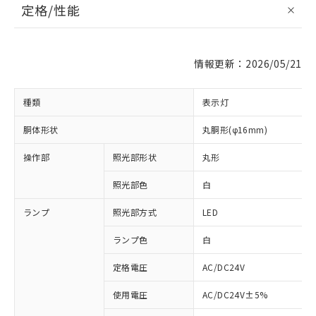
定格/性能
情報更新：2026/05/21
種類
表示灯
胴体形状
丸胴形(φ16mm)
操作部
照光部形状
丸形
照光部色
白
ランプ
照光部方式
LED
ランプ色
白
定格電圧
AC/DC24V
使用電圧
AC/DC24V±5%