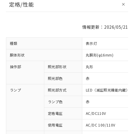
定格/性能
情報更新：2026/05/21
種類
表示灯
胴体形状
丸胴形(φ16mm)
操作部
照光部形状
丸形
照光部色
赤
ランプ
照光部方式
LED（減圧照光機能内蔵）
ランプ色
赤
定格電圧
AC/DC110V
使用電圧
AC/DC 100/110V