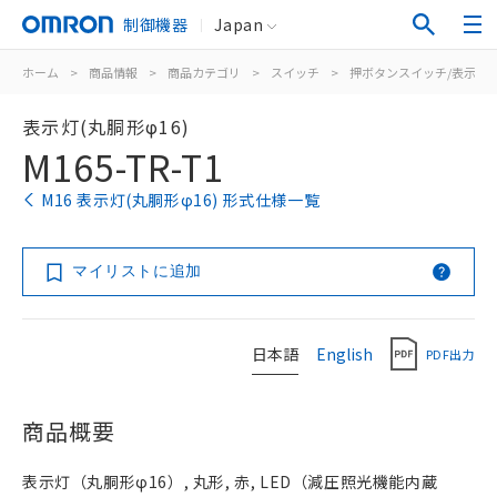
制御機器
Japan
ホーム
>
商品情報
>
商品カテゴリ
>
スイッチ
>
押ボタンスイッチ/表示灯
表示灯(丸胴形φ16)
M165-TR-T1
M16 表示灯(丸胴形φ16) 形式仕様一覧
マイリストに追加
日本語
English
PDF出力
商品概要
表示灯（丸胴形φ16）, 丸形, 赤, LED（減圧照光機能内蔵