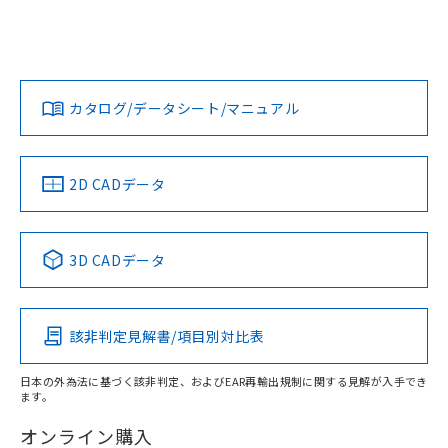
および当社の共同利用者が、当社の製
EU RoHS
注意事項・凡例
下記の非含有証明書をダウンロードするこ
UL認証
CSA認証
CEマーキング
品・サービスに関するお客様との取
とができます。
合意する
キャンセル
引・商談に必要な範囲で利用すること
No
No
N/A
をご了承ください。
対応状況
対応予定月
※1
※2
EU RoHS指令（10物質）の非含有証明書
※当社の共同利用者とは、
"個人情報
51物質の非含有証明書（当社基準）
の共同利用に関して"
の「1.共同利
カタログ/データシート/マニュアル
対応済み
※本証明書は発行日時点で非含有を証明す
用者の範囲」に記載されている法人を
るもので、過去に遡って非含有を証明する
LR型式承認
DNV型式承認
BV型式承認
KR型式承
指します。
（イギリス
（ノルウェー
（フランス
（韓国
ものではありません。
船舶規格）
船舶規格）
船舶規格）
船舶規格
中国 RoHS
注意事項・凡例
また、RoHS指令のフタル酸エステル類４
2D CADデータ
物質の対応では、対応完了までの期間は出
No
No
No
No
荷製品に未対応品が混在することから備考
欄に対応日を記載しておりました。
中国 RoHS表
※1 ※2
3D CADデータ
既に当社にて対応品への在庫切替を完了
この製品の規格認証/適合状況ページへ
Pb
Hg
Cd
Cr(VI)
していることから、特段のことがない限
その他の認証はこちらのページからご検索ください
り、2022年1月12日より割愛しておりま
す。
該非判定見解書/項目別対比表
X
O
O
O
日本の外為法に基づく該非判定、およびEAR再輸出規制に関する見解が入手でき
ます。
"対応済み"や非含有の記載がされた商品であっても、流通
在庫等で未対応品が混在する可能性があります。
オンライン購入