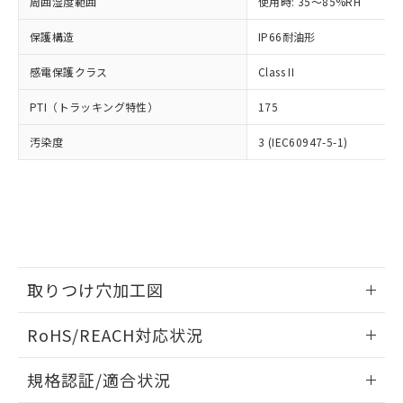
（以下｢規制貨物等」という）を輸出
周囲湿度範囲
使用時: 35～85%RH
記載している更新日時点での社内デー
*EU RoHS指令（10物質）：
または国外への提供する場合は、日本
記
タに基づき作成されるものであり、閲
説明
鉛(Pb) 1000ppm以下、 水銀(Hg) 1000ppm以下、 カド
*中国RoHS10物質の基準値 (GB/T26572)：
保護構造
IP66耐油形
国政府の輸出許可(または役務取引許
号
覧された時点での実際の在庫および標
ミウム(Cd) 100ppm以下、
Pb(鉛) :1000ppm、 Hg(水銀) : 1000ppm、 Cd(カドミウ
可)を取得するなどの必要な手続きを
六価クロム(Cr(Ⅵ)) 1000ppm以下、ポリ臭化ビフェニル
ム) : 100ppm、
準価格とは異なる場合があることをご
類(PBB) 1000ppm以下、ポリ臭化ジフェニルエーテル類
感電保護クラス
Class II
Cr(Ⅵ)(六価クロム) : 1000ppm、 PBBs(ポリ臭化ビフェ
とります。
了承ください。
(PBDE) 1000ppm以下、フタル酸ビス(2-エチルヘキシ
○
一定数以上の在庫あり
ニル類) : 1000ppm、 PBDEs(ポリ臭化ジフェニルエーテ
当社は規制貨物を破棄する場合は、完
ル) (DEHP)(別名：DOP) 1000ppm以下、フタル酸ブチ
正式な納期状況および標準価格はお客
ル類) : 1000ppm、
PTI（トラッキング特性）
175
ルベンジル（BBP） 1000ppm以下、フタル酸ジブチル
全に破砕するなど、違法に輸出されな
DBP(フタル酸ジブチル) : 1000ppm、 DIBP(フタル酸ジ
様のお取引先、またはお客様担当のオ
（DBP） 1000ppm以下、フタル酸ジイソブチル
イソブチル) : 1000ppm、 BBP(フタル酸ブチルベンジ
△
一定数には満たないが在庫あり
いよう必要な手段を講じます。
ムロン制御機器販売店・当社販売員に
(DIBP) 1000ppm以下
ル) : 1000ppm、
汚染度
3 (IEC60947-5-1)
当社は貴社製品を、核兵器、ミサイ
但し、RoHS指令で産業用監視および制御機器に対する
DEHP(フタル酸ビス(2-エチルヘキシル)) : 1000ppm
ご相談ください。
適用除外項目は除く。
ル、化学兵器、生物兵器またはその他
－
在庫なし(最新の在庫状況につ
オムロン制御機器販売店や当社販売拠
フタル酸エステル類の４物質については閾値を超える意
武器並びにこれらの製造装置等に一切
いては、お客様のお取引先、ま
図的な使用がないことを確認しています。
点は「
販売ネットワーク
」をご確認
※2 環境保護使用期限
使用いたしません。
たはお客様担当のオムロン制御
ください。
当社は、貴社製品を第三者に販売する
機器販売店・当社販売員にご確
在庫状況および標準価格結果を当社の
※2 対応予定月
「ｅ」：有害物質（10物質）のすべてが基
場合は、上記1、2および3の内容を当
認ください)
事前の承諾なく第三者に漏洩または開
準値以下であることを示します。
該第三者に通知します。また当社は、
示しないようお願いします。
部品在庫の切り替え状況などにより、予定
「10」：通常の使用状況下において有害物
販売先および販売に係わる関係者が違
取りつけ穴加工図
マイパーツ機能（部品リスト作成サー
空
受注生産機種、また在庫状況の
月が前後することがあります。
質が外部に漏えいし、環境に深刻な影響を
法に輸出するおそれがある場合は、取
ビス）をご利用いただくには、I-Web
白
情報を公開していない機種
及ぼさない年数を意味します。
情報更新：2026/05/21
り引きをいたしません。
メンバーズにご登録されている必要が
RoHS/REACH対応状況
「－」：未確認です。当社販売部門へお問
あります。
い合わせください。
お客様が当ウェブサイト上で当社にご
情報更新：2026/7/29
※3 非含有証明書ダウンロード
規格認証/適合状況
登録された部品リストについて、当社