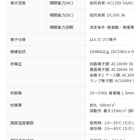
接点定格
開閉能力(AC)
抵抗負荷: AC125V 5A/AC250
※1 対応状況
開閉能力(DC)
抵抗負荷: DC30V 3A
開閉能力説明
測定条件: 無振動・無衝撃状態
対応済み：EU RoHS指令（10物質）の
非含有に対応した製品が提供可能な商品で
端子仕様
はんだづけ端子
す。
対応予定：EU RoHS指令（10物質）の非含
ご利用条件
絶縁抵抗
100MΩ以上 (DC500Vメガ)
有に対応した製品に切り替える予定のある
商品です。
耐電圧
同極端子間: AC1000V 50/60
対応予定なし：EU RoHS指令（10物質）の
異極端子間: AC2000V 50/60
以下の条件をお読みいただき、同意のうえ
非含有に非対応の商品で、対応品を出す予
各端子とアース間: AC2000V 5
ご利用ください。
定はありません。
ランプ端子間: AC1000V 50
調査・確認中：EU RoHS指令（10物質）の
本サービスは、当社制御機器事業取扱
※1 中国RoHS○×表
耐振動
10～55Hz 複振幅 1.5mm 
非含有の対応状況を調査中または確認中の
商品の当社在庫状況および標準価格
商品です。
(税抜)を提供させていただくもので
2
耐衝撃
耐久: 500m/s
「○」：最大均質材料含有率が中国RoHSの
非該当品：ライセンス料など無形物で、有
す。
2
誤動作: 最大150m/s
(誤動作
基準値以下であることを示します。
害物質有無と関係のない商品です。
当社制御機器事業取扱商品の中には、
「×」：最大均質材料含有率が中国RoHSの
仕入先様の事情により、非含有部品として
本サービスの対象外となる商品もある
周囲温度範囲
使用時: -10～55℃ (ただ
基準値を超えていることを示します。
いたものが、含有品と判明した場合などや
当社は、これら貴社製品のうち、外国
保存時: -25～65℃ (ただ
ことをご了承ください。
「－」：未確認です。当社販売部門へお問
むを得ず変更することがあります。
為替および外国貿易法に定める商品
在庫状況および標準価格照会結果は、
い合わせください。