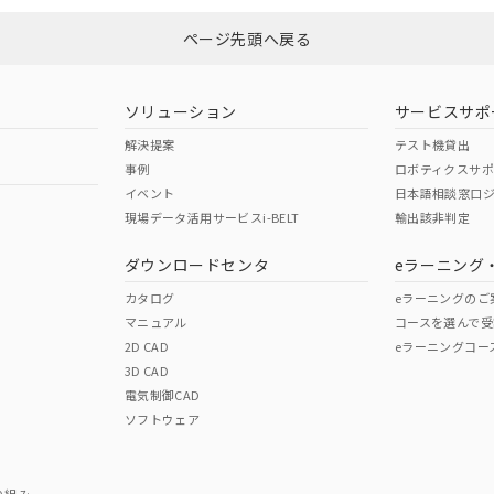
ページ先頭へ戻る
ダウンロードはこちら
型式承認
NK型式承認
ABS型式承認
韓国
（日本
（アメリカ
ソリューション
サービスサポ
舶規格）
船舶規格）
船舶規格）
解決提案
テスト機貸出
事例
ロボティクスサ
No
No
イベント
日本語相談窓口
現場データ活用サービスi-BELT
輸出該非判定
I)
PBBs
PBDEs
DBP
ダウンロードセンタ
eラーニング
この製品の規格認証/適合
その他の認証はこちらのページからご
カタログ
eラーニングのご
マニュアル
コースを選んで受
O
O
O
2D CAD
eラーニングコー
3D CAD
電気制御CAD
在庫等で未対応品が混在する可能性があります。
ソフトウェア
問い合わせください。
この製品のRoHS/REACH対応