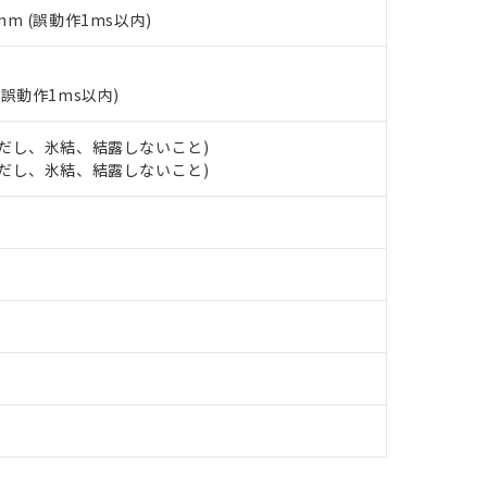
あります。
5mm (誤動作1ms以内)
機種、また在庫状況の情報を公開していない機種
ェブサイト上で当社にご登録された部品リストについて、当社およ
書ダウンロード
す。当社販売部門へお問い合わせください。
品・サービスに関するお客様との取引・商談に必要な範囲で利用す
合意する
キャンセル
書をダウンロードすることができます。
(誤動作1ms以内)
利用者とは、
"個人情報の共同利用に関して"
の「1.共同利用者の
します。
10物質）の非含有証明書
 (ただし、氷結、結露しないこと)
明書（当社基準）
 (ただし、氷結、結露しないこと)
日時点で非含有を証明するもので、過去に遡って非含有を証明するも
令のフタル酸エステル類４物質の対応では、対応完了までの期間は出
備考欄に対応日を記載しておりました。
品への在庫切替を完了していることから、特段のことがない限り、20
す。