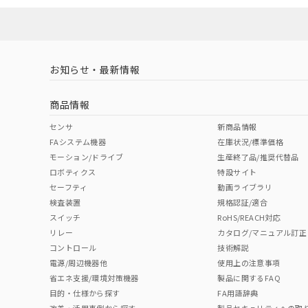
ソフトウェアの使用条件
対応済み
LR型式承認
DNV型式承認
BV型式承認
KR
（イギリス
（ノルウェー
（フランス
（
お知らせ・最新情報
中国 RoHS
注意事項・凡例
船舶規格）
船舶規格）
船舶規格）
船
商品情報
No
No
No
No
中国 RoHS表
※1 ※2
センサ
新商品情報
FAシステム機器
在庫状況/標準価格
Pb
Hg
Cd
Cr(V
モーション/ドライブ
生産終了品/推奨代替品
ロボティクス
特設サイト
セーフティ
動画ライブラリ
検査装置
規格認証/適合
O
O
O
O
スイッチ
RoHS/REACH対応
リレー
カタログ/マニュアル訂正
コントロール
技術解説
"対応済み"や非含有の記載がされた商品であっても、流通
電源/周辺機器他
使用上の注意事項
非含有品が必要な際は、弊社営業部門もしくは販売店へお
省エネ支援/環境対策機器
製品に関するFAQ
目的・仕様から探す
FA用語辞典