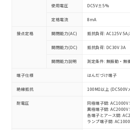
使用電圧
DC5V±5%
対応済み：EU
対応予定：EU R
定格電流
8mA
対応予定なし：EU
調査・確認中：EU
ご利用条件
接点定格
開閉能力(AC)
抵抗負荷: AC125V 5A/
非該当品：ライセ
※1 中国RoHS
仕入先様の事情に
があります。
開閉能力(DC)
抵抗負荷: DC30V 3A
以下の条件をお読
「○」：最大均質
「×」：最大均質
本サービスは
当社は、これ
*EU RoHS指令（10物
開閉能力説明
測定条件: 無振動・無衝
「－」：未確認で
鉛(Pb) 1000ppm以下、
くものです。
う）を輸出ま
記
説明
六価クロム(Cr(Ⅵ)) 1
当社制御機器
などの必要な
フタル酸ビス(2-エチルヘ
号
端子仕様
はんだづけ端子
*中国RoHS10物質の基準値 
ル（DBP） 1000ppm
在庫状況およ
当社は規制貨
Pb(鉛) :1000ppm、 Hg
但し、RoHS指令で産
のであり、閲
ます。
Cr(Ⅵ)(六価クロム) : 
フタル酸エステル類の４
○
一定数以
DBP(フタル酸ジブチル) :
絶縁抵抗
100MΩ以上 (DC500V
い。
当社は貴社製
DEHP(フタル酸ビス(2-エ
正式な納期状
置等に一切使
当社販売員に
※2 対応予定月
△
一定数に
当社は、貴社
耐電圧
同極端子間: AC1000V 5
オムロン制御
また当社は、
※2 環境保護使
異極端子間: AC2000V 5
在庫状況およ
部品在庫の切り替
たしません。
各端子とアース間: AC200
－
在庫なし
す。
ランプ端子間: AC1000
「ｅ」：有害物質
機器販売
マイパーツ機
「10」：通常の