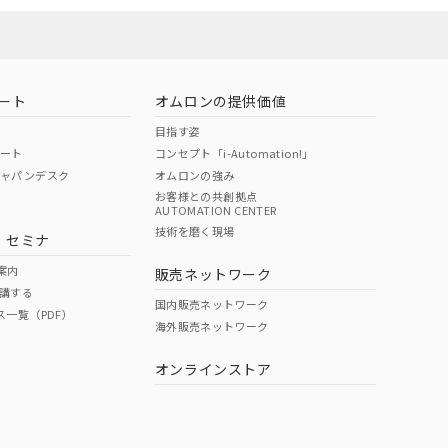
ート
オムロンの提供価値
目指す姿
ポート
コンセプト「i-Automation!」
ジャパンデスク
オムロンの強み
お客様との共創拠点
AUTOMATION CENTER
DIBP
BBP
DEHP
環境保護
技術を磨く現場
・セミナ
状況ページへ
使用期限
検索ください
案内
販売ネットワーク
講する
O
O
O
e
国内販売ネットワーク
ス一覧（PDF）
海外販売ネットワーク
オンラインストア
状況ページへ