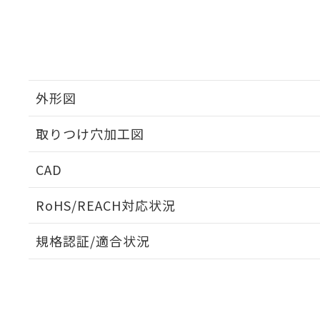
外形図
取りつけ穴加工図
CAD
ログイン/会員登録いただくと、CADデータをダウンロ
RoHS/REACH対応状況
規格認証/適合状況
EU RoHS
注意事項・凡例
UL認証
CSA認証
CEマーキング
ダウンロードデータをご利用いただく前に、以下を必ずお読
No
No
N/A
対応状況
対応予定月
※1
※2