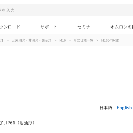
ウンロード
サポート
セミナ
オムロンの
示灯
>
φ16:照光・非照光・表示灯
>
M16
>
形式仕様一覧
>
M165-TR-5D
日本語
English
子, IP66（耐油形）