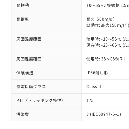
ている必要が
味します。
耐振動
10～55Hz 複振幅 1.
空
受注生産
お客様が当ウ
※3 非含有証明
「－」：未確認で
白
が、当社の製
2
耐衝撃
耐久: 500m/s
さい。
下記の非含有証明
2
誤動作: 最大150m/s
※当社の共同
いる法人を指
EU RoHS指令（
周囲温度範囲
使用時: -10～55℃
51物質の非含有証
保存時: -25～65℃
※本証明書は発行
また、RoHS指
混在することから
周囲湿度範囲
使用時: 35～85%RH
既に当社にて対応
り割愛しておりま
保護構造
IP66耐油形
感電保護クラス
Class II
PTI（トラッキング特性）
175
汚染度
3 (IEC60947-5-1)