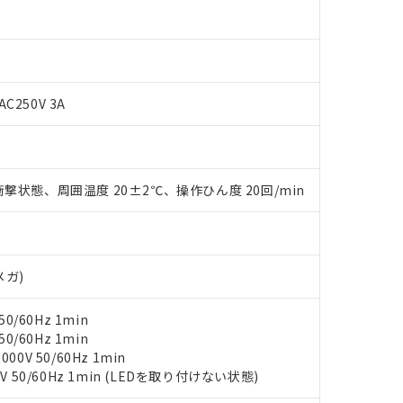
 RoHS指令（10物質）の非含有に対応した製品が提供可能な商品です
oHS指令（10物質）の非含有に対応した製品に切り替える予定のある
 RoHS指令（10物質）の非含有に非対応の商品で、対応品を出す予
 RoHS指令（10物質）の非含有の対応状況を調査中または確認中の
AC250V 3A
ンス料など無形物で、有害物質有無と関係のない商品です。
○×表
より、非含有部品としていたものが、含有品と判明した場合などやむ
みいただき、同意のうえご利用ください。
材料含有率が中国RoHSの基準値以下であることを示します。
材料含有率が中国RoHSの基準値を超えていることを示します。
、当社制御機器事業取扱商品の当社在庫状況および標準価格(税抜)
ら貴社製品のうち、外国為替および外国貿易法に定める商品（以下｢
質）：
撃状態、周囲温度 20±2℃、操作ひん度 20回/min
す。当社販売部門へお問い合わせください。
 水銀(Hg) 1000ppm以下、 カドミウム(Cd) 100ppm以下、
たは国外への提供する場合は、日本国政府の輸出許可(または役務取
000ppm以下、ポリ臭化ビフェニル類(PBB) 1000ppm以下、ポリ臭化ジフェニルエーテル類(P
事業取扱商品の中には、本サービスの対象外となる商品もあること
手続きをとります。
キシル) (DEHP)(別名：DOP) 1000ppm以下、フタル酸ブチルベンジル（BBP） 100
(GB/T26572)：
以下、フタル酸ジイソブチル (DIBP) 1000ppm以下
び標準価格照会結果は、記載している更新日時点での社内データに
物を破棄する場合は、完全に破砕するなど、違法に輸出されないよ
(水銀) : 1000ppm、 Cd(カドミウム) : 100ppm、
業用監視および制御機器に対する適用除外項目は除く。
覧された時点での実際の在庫および標準価格とは異なる場合がある
1000ppm、 PBBs(ポリ臭化ビフェニル類) : 1000ppm、 PBDEs(ポリ臭化ジフェニルエーテル類
物質については閾値を超える意図的な使用がないことを確認しています。
上の在庫あり
 1000ppm、 DIBP(フタル酸ジイソブチル) : 1000ppm、 BBP(フタル酸ブチルベンジル) :
メガ)
品を、核兵器、ミサイル、化学兵器、生物兵器またはその他武器並
チルヘキシル)) : 1000ppm
況および標準価格はお客様のお取引先、またはお客様担当のオムロ
用いたしません。
ご相談ください。
は満たないが在庫あり
製品を第三者に販売する場合は、上記1、2および3の内容を当該第
0/60Hz 1min
機器販売店や当社販売拠点は「
販売ネットワーク
」をご確認くだ
販売先および販売に係わる関係者が違法に輸出するおそれがある場
用期限
0/60Hz 1min
び標準価格結果を当社の事前の承諾なく第三者に漏洩または開示し
え状況などにより、予定月が前後することがあります。
0V 50/60Hz 1min
(最新の在庫状況については、お客様のお取引先、またはお客様担当
V 50/60Hz 1min (LEDを取り付けない状態)
（10物質）のすべてが基準値以下であることを示します。
店・当社販売員にご確認ください)
能（部品リスト作成サービス）をご利用いただくには、I-Webメン
使用状況下において有害物質が外部に漏えいし、環境に深刻な影響を