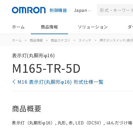
制御機器
Japan
ホーム
商品情報
ソリューション
ダ
ホーム
>
商品情報
>
商品カテゴリ
>
スイッチ
>
押ボタンスイッチ/表
表示灯(丸胴形φ16)
M165-TR-5D
M16 表示灯(丸胴形φ16) 形式仕様一覧
商品概要
表示灯（丸胴形φ16）, 丸形, 赤, LED（DC5V）, はんだづけ端