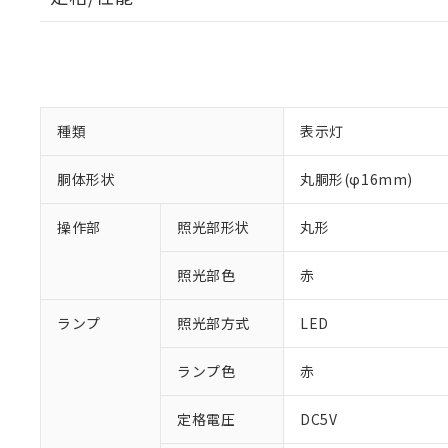
種類
表示灯
胴体形状
丸胴形(φ16mm)
操作部
照光部形状
丸形
照光部色
赤
ランプ
照光部方式
LED
ランプ色
赤
定格電圧
DC5V
※1 対応状況