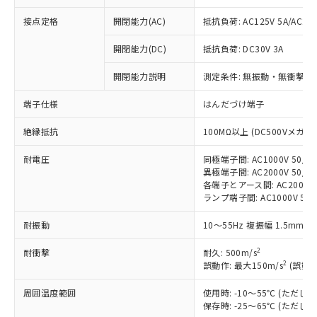
接点定格
開閉能力(AC)
抵抗負荷: AC125V 5A/AC250
※1 対応状況
開閉能力(DC)
抵抗負荷: DC30V 3A
対応済み：EU RoHS指令（10物質）の
開閉能力説明
測定条件: 無振動・無衝撃状態
非含有に対応した製品が提供可能な商品で
す。
端子仕様
はんだづけ端子
対応予定：EU RoHS指令（10物質）の非含
ご利用条件
有に対応した製品に切り替える予定のある
絶縁抵抗
100MΩ以上 (DC500Vメガ)
商品です。
対応予定なし：EU RoHS指令（10物質）の
耐電圧
同極端子間: AC1000V 50/60
以下の条件をお読みいただき、同意のうえ
異極端子間: AC2000V 50/60
非含有に非対応の商品で、対応品を出す予
ご利用ください。
各端子とアース間: AC2000V 5
定はありません。
ランプ端子間: AC1000V 50
調査・確認中：EU RoHS指令（10物質）の
本サービスは、当社制御機器事業取扱
※1 中国RoHS○×表
非含有の対応状況を調査中または確認中の
耐振動
商品の当社在庫状況および標準価格
10～55Hz 複振幅 1.5mm 
商品です。
(税抜)を提供させていただくもので
「○」：最大均質材料含有率が中国RoHSの
非該当品：ライセンス料など無形物で、有
2
耐衝撃
耐久: 500m/s
す。
基準値以下であることを示します。
害物質有無と関係のない商品です。
2
誤動作: 最大150m/s
(誤動作
当社制御機器事業取扱商品の中には、
「×」：最大均質材料含有率が中国RoHSの
仕入先様の事情により、非含有部品として
本サービスの対象外となる商品もある
基準値を超えていることを示します。
いたものが、含有品と判明した場合などや
周囲温度範囲
使用時: -10～55℃ (ただ
当社は、これら貴社製品のうち、外国
ことをご了承ください。
「－」：未確認です。当社販売部門へお問
保存時: -25～65℃ (ただ
むを得ず変更することがあります。
為替および外国貿易法に定める商品
在庫状況および標準価格照会結果は、