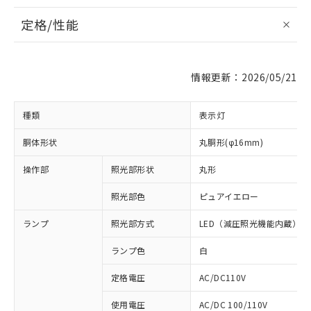
定格/性能
情報更新：2026/05/21
種類
表示灯
胴体形状
丸胴形(φ16mm)
操作部
照光部形状
丸形
照光部色
ピュアイエロー
ランプ
照光部方式
LED（減圧照光機能内蔵）
ランプ色
白
定格電圧
AC/DC110V
使用電圧
AC/DC 100/110V