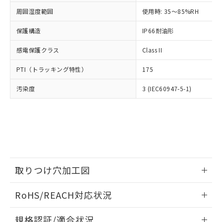
い合わせください。
（以下｢規制貨物等」という）を輸出
記載している更新日時点での社内デー
周囲湿度範囲
使用時: 35～85%RH
*EU RoHS指令（10物質）：
または国外への提供する場合は、日本
記
タに基づき作成されるものであり、閲
説明
鉛(Pb) 1000ppm以下、 水銀(Hg) 1000ppm以下、 カド
*中国RoHS10物質の基準値 (GB/T26572)：
国政府の輸出許可(または役務取引許
号
覧された時点での実際の在庫および標
ミウム(Cd) 100ppm以下、
保護構造
IP66耐油形
Pb(鉛) :1000ppm、 Hg(水銀) : 1000ppm、 Cd(カドミウ
可)を取得するなどの必要な手続きを
六価クロム(Cr(Ⅵ)) 1000ppm以下、ポリ臭化ビフェニル
ム) : 100ppm、
準価格とは異なる場合があることをご
類(PBB) 1000ppm以下、ポリ臭化ジフェニルエーテル類
Cr(Ⅵ)(六価クロム) : 1000ppm、 PBBs(ポリ臭化ビフェ
とります。
感電保護クラス
了承ください。
Class II
(PBDE) 1000ppm以下、フタル酸ビス(2-エチルヘキシ
○
一定数以上の在庫あり
ニル類) : 1000ppm、 PBDEs(ポリ臭化ジフェニルエーテ
当社は規制貨物を破棄する場合は、完
ル) (DEHP)(別名：DOP) 1000ppm以下、フタル酸ブチ
正式な納期状況および標準価格はお客
ル類) : 1000ppm、
ルベンジル（BBP） 1000ppm以下、フタル酸ジブチル
全に破砕するなど、違法に輸出されな
DBP(フタル酸ジブチル) : 1000ppm、 DIBP(フタル酸ジ
PTI（トラッキング特性）
175
様のお取引先、またはお客様担当のオ
（DBP） 1000ppm以下、フタル酸ジイソブチル
イソブチル) : 1000ppm、 BBP(フタル酸ブチルベンジ
△
一定数には満たないが在庫あり
いよう必要な手段を講じます。
ムロン制御機器販売店・当社販売員に
(DIBP) 1000ppm以下
ル) : 1000ppm、
汚染度
当社は貴社製品を、核兵器、ミサイ
3 (IEC60947-5-1)
但し、RoHS指令で産業用監視および制御機器に対する
DEHP(フタル酸ビス(2-エチルヘキシル)) : 1000ppm
ご相談ください。
適用除外項目は除く。
ル、化学兵器、生物兵器またはその他
－
在庫なし(最新の在庫状況につ
オムロン制御機器販売店や当社販売拠
フタル酸エステル類の４物質については閾値を超える意
武器並びにこれらの製造装置等に一切
いては、お客様のお取引先、ま
図的な使用がないことを確認しています。
点は「
販売ネットワーク
」をご確認
※2 環境保護使用期限
使用いたしません。
たはお客様担当のオムロン制御
ください。
当社は、貴社製品を第三者に販売する
機器販売店・当社販売員にご確
在庫状況および標準価格結果を当社の
※2 対応予定月
「ｅ」：有害物質（10物質）のすべてが基
場合は、上記1、2および3の内容を当
認ください)
事前の承諾なく第三者に漏洩または開
準値以下であることを示します。
該第三者に通知します。また当社は、
示しないようお願いします。
部品在庫の切り替え状況などにより、予定
「10」：通常の使用状況下において有害物
販売先および販売に係わる関係者が違
マイパーツ機能（部品リスト作成サー
空
受注生産機種、また在庫状況の
取りつけ穴加工図
月が前後することがあります。
質が外部に漏えいし、環境に深刻な影響を
法に輸出するおそれがある場合は、取
ビス）をご利用いただくには、I-Web
白
情報を公開していない機種
及ぼさない年数を意味します。
り引きをいたしません。
メンバーズにご登録されている必要が
情報更新：2026/05/21
「－」：未確認です。当社販売部門へお問
RoHS/REACH対応状況
あります。
い合わせください。
お客様が当ウェブサイト上で当社にご
※3 非含有証明書ダウンロード
情報更新：2026/7/29
登録された部品リストについて、当社
規格認証/適合状況