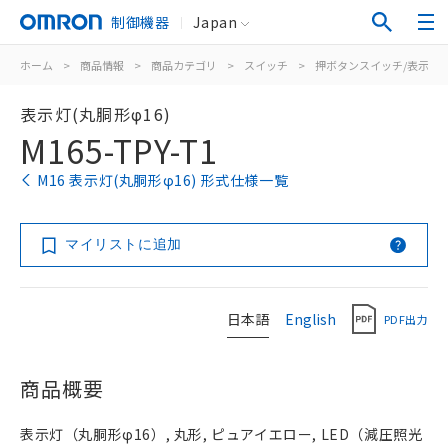
制御機器
Japan
ホーム
>
商品情報
>
商品カテゴリ
>
スイッチ
>
押ボタンスイッチ/表示灯
表示灯(丸胴形φ16)
M165-TPY-T1
M16 表示灯(丸胴形φ16) 形式仕様一覧
マイリストに追加
日本語
English
PDF出力
商品概要
表示灯（丸胴形φ16）, 丸形, ピュアイエロー, LED（減圧照光