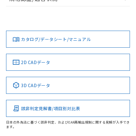
および当社の共同利用者が、当社の製
下記の非含有証明書をダウンロードするこ
EU RoHS
注意事項・凡例
品・サービスに関するお客様との取
UL認証
CSA認証
CEマーキング
とができます。
合意する
キャンセル
引・商談に必要な範囲で利用すること
をご了承ください。
No
No
N/A
EU RoHS指令（10物質）の非含有証明書
対応状況
対応予定月
※1
※2
※当社の共同利用者とは、
"個人情報
51物質の非含有証明書（当社基準）
の共同利用に関して"
の「1.共同利
カタログ/データシート/マニュアル
※本証明書は発行日時点で非含有を証明す
対応済み
用者の範囲」に記載されている法人を
るもので、過去に遡って非含有を証明する
指します。
LR型式承認
DNV型式承認
BV型式承認
KR型式承
ものではありません。
（イギリス
（ノルウェー
（フランス
（韓国
また、RoHS指令のフタル酸エステル類４
船舶規格）
船舶規格）
船舶規格）
船舶規格
中国 RoHS
注意事項・凡例
2D CADデータ
物質の対応では、対応完了までの期間は出
荷製品に未対応品が混在することから備考
No
No
No
No
欄に対応日を記載しておりました。
中国 RoHS表
※1 ※2
既に当社にて対応品への在庫切替を完了
3D CADデータ
していることから、特段のことがない限
この製品の規格認証/適合状況ページへ
Pb
Hg
Cd
Cr(VI)
り、2022年1月12日より割愛しておりま
その他の認証はこちらのページからご検索ください
す。
該非判定見解書/項目別対比表
X
O
O
O
日本の外為法に基づく該非判定、およびEAR再輸出規制に関する見解が入手でき
ます。
"対応済み"や非含有の記載がされた商品であっても、流通