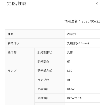
定格/性能
情報更新：2026/05/21
種類
表示灯
胴体形状
丸胴形(φ16mm)
操作部
照光部形状
丸形
照光部色
緑
ランプ
照光部方式
LED
ランプ色
緑
定格電圧
DC5V
使用電圧
DC5V±5%