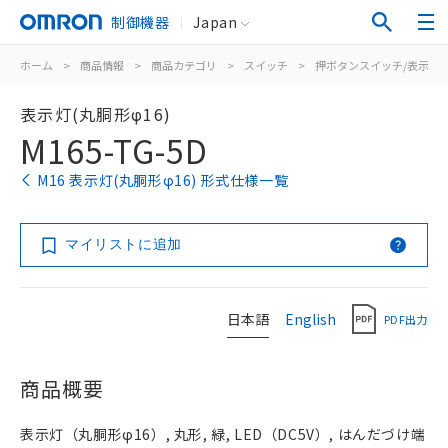
制御機器
Japan
ホーム
>
商品情報
>
商品カテゴリ
>
スイッチ
>
押ボタンスイッチ/表示灯
表示灯(丸胴形φ16)
M165-TG-5D
M16 表示灯(丸胴形φ16) 形式仕様一覧
マイリストに追加
日本語
English
PDF出力
商品概要
表示灯（丸胴形φ16）, 丸形, 緑, LED（DC5V）, はんだづけ端