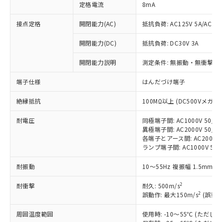
定格電流
8mA
接点定格
開閉能力(AC)
抵抗負荷: AC125V 5A/AC250
開閉能力(DC)
抵抗負荷: DC30V 3A
※1 対応状況
開閉能力説明
測定条件: 無振動・無衝撃状態
対応済み：EU RoHS指令（10物質）の
端子仕様
はんだづけ端子
非含有に対応した製品が提供可能な商品で
す。
絶縁抵抗
100MΩ以上 (DC500Vメガ)
対応予定：EU RoHS指令（10物質）の非含
ご利用条件
有に対応した製品に切り替える予定のある
耐電圧
同極端子間: AC1000V 50/60
異極端子間: AC2000V 50/60
商品です。
各端子とアース間: AC2000V 5
対応予定なし：EU RoHS指令（10物質）の
ランプ端子間: AC1000V 50
以下の条件をお読みいただき、同意のうえ
非含有に非対応の商品で、対応品を出す予
ご利用ください。
定はありません。
耐振動
10～55Hz 複振幅 1.5mm 
調査・確認中：EU RoHS指令（10物質）の
本サービスは、当社制御機器事業取扱
※1 中国RoHS○×表
非含有の対応状況を調査中または確認中の
2
耐衝撃
耐久: 500m/s
商品の当社在庫状況および標準価格
商品です。
2
誤動作: 最大150m/s
(誤動作
(税抜)を提供させていただくもので
「○」：最大均質材料含有率が中国RoHSの
非該当品：ライセンス料など無形物で、有
す。
基準値以下であることを示します。
害物質有無と関係のない商品です。
周囲温度範囲
使用時: -10～55℃ (ただ
当社制御機器事業取扱商品の中には、