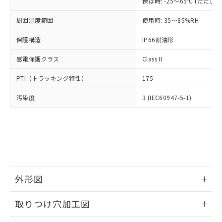
「×」：最大均質材料含有率が中国RoHSの
保存時: -25～65℃ (ただ
仕入先様の事情により、非含有部品として
本サービスの対象外となる商品もある
基準値を超えていることを示します。
いたものが、含有品と判明した場合などや
当社は、これら貴社製品のうち、外国
ことをご了承ください。
周囲湿度範囲
使用時: 35～85%RH
「－」：未確認です。当社販売部門へお問
むを得ず変更することがあります。
為替および外国貿易法に定める商品
在庫状況および標準価格照会結果は、
い合わせください。
（以下｢規制貨物等」という）を輸出
記載している更新日時点での社内デー
保護構造
IP66耐油形
*EU RoHS指令（10物質）：
または国外への提供する場合は、日本
記
タに基づき作成されるものであり、閲
説明
鉛(Pb) 1000ppm以下、 水銀(Hg) 1000ppm以下、 カド
*中国RoHS10物質の基準値 (GB/T26572)：
国政府の輸出許可(または役務取引許
号
覧された時点での実際の在庫および標
感電保護クラス
ミウム(Cd) 100ppm以下、
Class II
Pb(鉛) :1000ppm、 Hg(水銀) : 1000ppm、 Cd(カドミウ
可)を取得するなどの必要な手続きを
六価クロム(Cr(Ⅵ)) 1000ppm以下、ポリ臭化ビフェニル
ム) : 100ppm、
準価格とは異なる場合があることをご
類(PBB) 1000ppm以下、ポリ臭化ジフェニルエーテル類
Cr(Ⅵ)(六価クロム) : 1000ppm、 PBBs(ポリ臭化ビフェ
とります。
PTI（トラッキング特性）
175
了承ください。
(PBDE) 1000ppm以下、フタル酸ビス(2-エチルヘキシ
○
一定数以上の在庫あり
ニル類) : 1000ppm、 PBDEs(ポリ臭化ジフェニルエーテ
当社は規制貨物を破棄する場合は、完
ル) (DEHP)(別名：DOP) 1000ppm以下、フタル酸ブチ
正式な納期状況および標準価格はお客
ル類) : 1000ppm、
ルベンジル（BBP） 1000ppm以下、フタル酸ジブチル
全に破砕するなど、違法に輸出されな
汚染度
DBP(フタル酸ジブチル) : 1000ppm、 DIBP(フタル酸ジ
3 (IEC60947-5-1)
様のお取引先、またはお客様担当のオ
（DBP） 1000ppm以下、フタル酸ジイソブチル
イソブチル) : 1000ppm、 BBP(フタル酸ブチルベンジ
△
一定数には満たないが在庫あり
いよう必要な手段を講じます。
ムロン制御機器販売店・当社販売員に
(DIBP) 1000ppm以下
ル) : 1000ppm、
当社は貴社製品を、核兵器、ミサイ
但し、RoHS指令で産業用監視および制御機器に対する
DEHP(フタル酸ビス(2-エチルヘキシル)) : 1000ppm
ご相談ください。
適用除外項目は除く。
ル、化学兵器、生物兵器またはその他
－
在庫なし(最新の在庫状況につ
オムロン制御機器販売店や当社販売拠
フタル酸エステル類の４物質については閾値を超える意
武器並びにこれらの製造装置等に一切
いては、お客様のお取引先、ま
図的な使用がないことを確認しています。
点は「
販売ネットワーク
」をご確認
※2 環境保護使用期限
使用いたしません。
たはお客様担当のオムロン制御
ください。
当社は、貴社製品を第三者に販売する
機器販売店・当社販売員にご確
在庫状況および標準価格結果を当社の
※2 対応予定月
「ｅ」：有害物質（10物質）のすべてが基
場合は、上記1、2および3の内容を当
認ください)
事前の承諾なく第三者に漏洩または開
外形図
準値以下であることを示します。
該第三者に通知します。また当社は、
示しないようお願いします。
部品在庫の切り替え状況などにより、予定
「10」：通常の使用状況下において有害物
販売先および販売に係わる関係者が違
マイパーツ機能（部品リスト作成サー
空
受注生産機種、また在庫状況の
情報更新：2026/05/21
月が前後することがあります。
質が外部に漏えいし、環境に深刻な影響を
法に輸出するおそれがある場合は、取
取りつけ穴加工図
ビス）をご利用いただくには、I-Web
白
情報を公開していない機種
及ぼさない年数を意味します。
り引きをいたしません。
メンバーズにご登録されている必要が
「－」：未確認です。当社販売部門へお問
情報更新：2026/05/21