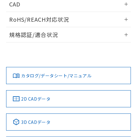
あります。
CAD
い合わせください。
お客様が当ウェブサイト上で当社にご
※3 非含有証明書ダウンロード
ログイン/会員登録いただくと、CADデータをダウンロー
登録された部品リストについて、当社
RoHS/REACH対応状況
ドすることができます。
および当社の共同利用者が、当社の製
下記の非含有証明書をダウンロードするこ
品・サービスに関するお客様との取
情報更新：2026/7/29
とができます。
規格認証/適合状況
合意する
キャンセル
引・商談に必要な範囲で利用すること
をご了承ください。
ログイン/会員登録
EU RoHS
注意事項・凡例
EU RoHS指令（10物質）の非含有証明書
※当社の共同利用者とは、
"個人情報
UL認証
CSA認証
CEマーキング
51物質の非含有証明書（当社基準）
の共同利用に関して"
の「1.共同利
※本証明書は発行日時点で非含有を証明す
用者の範囲」に記載されている法人を
No
No
N/A
対応状況
るもので、過去に遡って非含有を証明する
対応予定月
※1
※2
指します。
ダウンロードデータをご利用いただく前に、以下を必ずお読
ものではありません。
みください。
カタログ/データシート/マニュアル
対応済み
また、RoHS指令のフタル酸エステル類４
ソフトウェアの使用条件
物質の対応では、対応完了までの期間は出
LR型式承認
DNV型式承認
BV型式承認
KR型式承
荷製品に未対応品が混在することから備考
（イギリス
（ノルウェー
（フランス
（韓国
欄に対応日を記載しておりました。
船舶規格）
船舶規格）
船舶規格）
船舶規格
中国 RoHS
注意事項・凡例
2D CADデータ
既に当社にて対応品への在庫切替を完了
No
No
No
No
していることから、特段のことがない限
り、2022年1月12日より割愛しておりま
中国 RoHS表
※1 ※2
す。
3D CADデータ
この製品の規格認証/適合状況ページへ
Pb
Hg
Cd
Cr(VI)
その他の認証はこちらのページからご検索ください