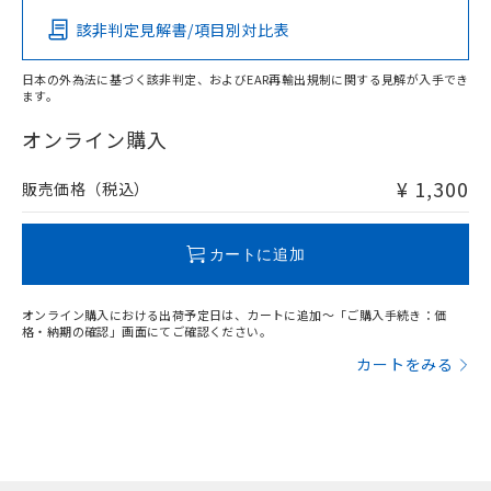
該非判定見解書/項目別対比表
O
O
O
O
日本の外為法に基づく該非判定、およびEAR再輸出規制に関する見解が入手でき
ます。
"対応済み"や非含有の記載がされた商品であっても、流通
在庫等で未対応品が混在する可能性があります。
オンライン購入
非含有品が必要な際は、弊社営業部門もしくは販売店へお
問い合わせください。
¥ 1,300
販売価格（税込）
この製品のRoHS/REACH対応状況ページへ
カートに追加
オンライン購入における出荷予定日は、カートに追加～「ご購入手続き：価
格・納期の確認」画面にてご確認ください。
カートをみる