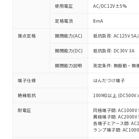
使用電圧
AC/DC12V±5%
対応済み：EU
対応予定：EU R
定格電流
8mA
対応予定なし：EU
調査・確認中：EU
ご利用条件
接点定格
開閉能力(AC)
抵抗負荷: AC125V 5A/
非該当品：ライセ
※1 中国RoHS
仕入先様の事情に
があります。
開閉能力(DC)
抵抗負荷: DC30V 3A
以下の条件をお読
「○」：最大均質
「×」：最大均質
本サービスは
当社は、これ
*EU RoHS指令（10物
開閉能力説明
測定条件: 無振動・無衝
「－」：未確認で
鉛(Pb) 1000ppm以下、
くものです。
う）を輸出ま
記
説明
六価クロム(Cr(Ⅵ)) 1
当社制御機器
などの必要な
フタル酸ビス(2-エチルヘ
号
端子仕様
はんだづけ端子
*中国RoHS10物質の基準値 
ル（DBP） 1000ppm
在庫状況およ
当社は規制貨
Pb(鉛) :1000ppm、 Hg
但し、RoHS指令で産
のであり、閲
ます。
Cr(Ⅵ)(六価クロム) : 
フタル酸エステル類の４
○
一定数以
DBP(フタル酸ジブチル) :
絶縁抵抗
100MΩ以上 (DC500V
い。
当社は貴社製
DEHP(フタル酸ビス(2-エ
正式な納期状
置等に一切使
当社販売員に
※2 対応予定月
△
一定数に
当社は、貴社
耐電圧
同極端子間: AC1000V 5
オムロン制御
また当社は、
※2 環境保護使
異極端子間: AC2000V 5
在庫状況およ
部品在庫の切り替
たしません。
各端子とアース間: AC200
－
在庫なし
す。
ランプ端子間: AC1000
「ｅ」：有害物質
機器販売
マイパーツ機
「10」：通常の