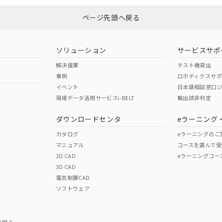
ページ先頭へ戻る
ダウンロードはこちら
型式承認
NK型式承認
ABS型式承認
韓国
（日本
（アメリカ
ソリューション
サービスサポ
舶規格）
船舶規格）
船舶規格）
解決提案
テスト機貸出
事例
ロボティクスサ
No
No
イベント
日本語相談窓口
現場データ活用サービスi-BELT
輸出該非判定
I)
PBBs
PBDEs
DBP
ダウンロードセンタ
eラーニング
この製品の規格認証/適合
その他の認証はこちらのページからご
カタログ
eラーニングのご
マニュアル
コースを選んで受
O
O
O
2D CAD
eラーニングコー
3D CAD
電気制御CAD
在庫等で未対応品が混在する可能性があります。
ソフトウェア
問い合わせください。
この製品のRoHS/REACH対応