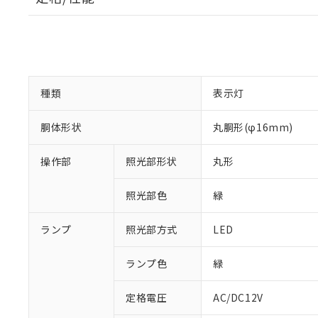
種類
表示灯
胴体形状
丸胴形(φ16mm)
操作部
照光部形状
丸形
照光部色
緑
ランプ
照光部方式
LED
ランプ色
緑
定格電圧
AC/DC12V
※1 対応状況