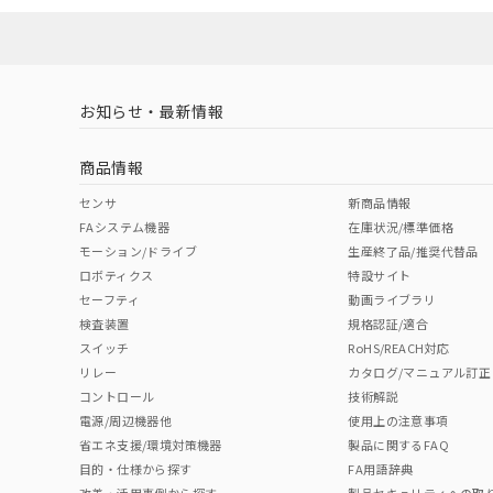
ソフトウェアの使用条件
対応済み
LR型式承認
DNV型式承認
BV型式承認
KR
（イギリス
（ノルウェー
（フランス
（
お知らせ・最新情報
中国 RoHS
注意事項・凡例
船舶規格）
船舶規格）
船舶規格）
船
商品情報
No
No
No
No
中国 RoHS表
※1 ※2
センサ
新商品情報
FAシステム機器
在庫状況/標準価格
Pb
Hg
Cd
Cr(V
モーション/ドライブ
生産終了品/推奨代替品
ロボティクス
特設サイト
セーフティ
動画ライブラリ
検査装置
規格認証/適合
O
O
O
O
スイッチ
RoHS/REACH対応
リレー
カタログ/マニュアル訂正
コントロール
技術解説
"対応済み"や非含有の記載がされた商品であっても、流通
電源/周辺機器他
使用上の注意事項
非含有品が必要な際は、弊社営業部門もしくは販売店へお
省エネ支援/環境対策機器
製品に関するFAQ
目的・仕様から探す
FA用語辞典