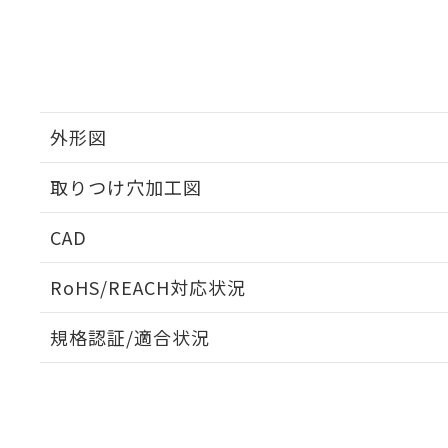
外形図
取りつけ穴加工図
CAD
ログイン/会員登録いただくと、CADデータをダウンロ
RoHS/REACH対応状況
規格認証/適合状況
EU RoHS
注意事項・凡例
UL認証
CSA認証
CEマーキング
ダウンロードデータをご利用いただく前に、以下を必ずお読
No
No
N/A
対応状況
対応予定月
※1
※2