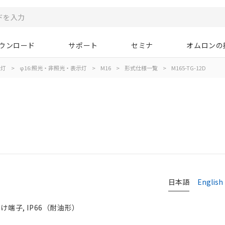
ウンロード
サポート
セミナ
オムロンの
示灯
>
φ16:照光・非照光・表示灯
>
M16
>
形式仕様一覧
>
M165-TG-12D
日本語
English
づけ端子, IP66（耐油形）