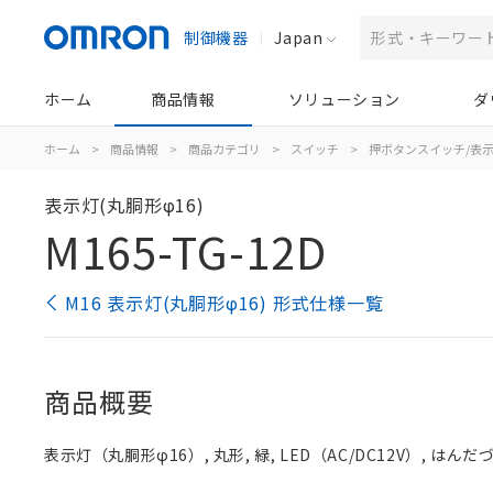
制御機器
Japan
ホーム
商品情報
ソリューション
ダ
ホーム
>
商品情報
>
商品カテゴリ
>
スイッチ
>
押ボタンスイッチ/表
表示灯(丸胴形φ16)
M165-TG-12D
M16 表示灯(丸胴形φ16) 形式仕様一覧
商品概要
表示灯（丸胴形φ16）, 丸形, 緑, LED（AC/DC12V）, はんだ