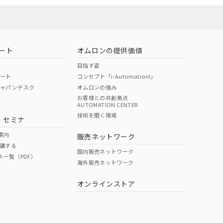
ート
オムロンの提供価値
目指す姿
ポート
コンセプト「i-Automation!」
ジャパンデスク
オムロンの強み
お客様との共創拠点
AUTOMATION CENTER
DIBP
BBP
DEHP
環境保護
技術を磨く現場
・セミナ
状況ページへ
使用期限
検索ください
案内
販売ネットワーク
講する
O
O
O
e
国内販売ネットワーク
ス一覧（PDF）
海外販売ネットワーク
オンラインストア
状況ページへ