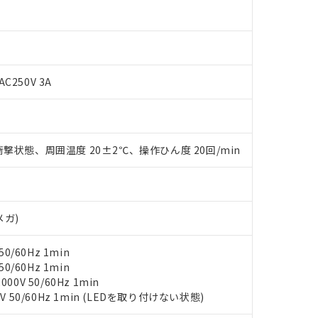
 RoHS指令（10物質）の非含有に対応した製品が提供可能な商品です
oHS指令（10物質）の非含有に対応した製品に切り替える予定のある
 RoHS指令（10物質）の非含有に非対応の商品で、対応品を出す予
 RoHS指令（10物質）の非含有の対応状況を調査中または確認中の
AC250V 3A
ンス料など無形物で、有害物質有無と関係のない商品です。
○×表
より、非含有部品としていたものが、含有品と判明した場合などやむ
みいただき、同意のうえご利用ください。
材料含有率が中国RoHSの基準値以下であることを示します。
材料含有率が中国RoHSの基準値を超えていることを示します。
、当社制御機器事業取扱商品の当社在庫状況および標準価格(税抜)
ら貴社製品のうち、外国為替および外国貿易法に定める商品（以下｢
質）：
撃状態、周囲温度 20±2℃、操作ひん度 20回/min
す。当社販売部門へお問い合わせください。
 水銀(Hg) 1000ppm以下、 カドミウム(Cd) 100ppm以下、
たは国外への提供する場合は、日本国政府の輸出許可(または役務取
000ppm以下、ポリ臭化ビフェニル類(PBB) 1000ppm以下、ポリ臭化ジフェニルエーテル類(P
事業取扱商品の中には、本サービスの対象外となる商品もあること
手続きをとります。
キシル) (DEHP)(別名：DOP) 1000ppm以下、フタル酸ブチルベンジル（BBP） 100
(GB/T26572)：
以下、フタル酸ジイソブチル (DIBP) 1000ppm以下
び標準価格照会結果は、記載している更新日時点での社内データに
物を破棄する場合は、完全に破砕するなど、違法に輸出されないよ
(水銀) : 1000ppm、 Cd(カドミウム) : 100ppm、
業用監視および制御機器に対する適用除外項目は除く。
覧された時点での実際の在庫および標準価格とは異なる場合がある
1000ppm、 PBBs(ポリ臭化ビフェニル類) : 1000ppm、 PBDEs(ポリ臭化ジフェニルエーテル類
物質については閾値を超える意図的な使用がないことを確認しています。
上の在庫あり
 1000ppm、 DIBP(フタル酸ジイソブチル) : 1000ppm、 BBP(フタル酸ブチルベンジル) :
メガ)
品を、核兵器、ミサイル、化学兵器、生物兵器またはその他武器並
チルヘキシル)) : 1000ppm
況および標準価格はお客様のお取引先、またはお客様担当のオムロ
用いたしません。
ご相談ください。
は満たないが在庫あり
製品を第三者に販売する場合は、上記1、2および3の内容を当該第
0/60Hz 1min
機器販売店や当社販売拠点は「
販売ネットワーク
」をご確認くだ
販売先および販売に係わる関係者が違法に輸出するおそれがある場
用期限
0/60Hz 1min
び標準価格結果を当社の事前の承諾なく第三者に漏洩または開示し
え状況などにより、予定月が前後することがあります。
0V 50/60Hz 1min
(最新の在庫状況については、お客様のお取引先、またはお客様担当
V 50/60Hz 1min (LEDを取り付けない状態)
（10物質）のすべてが基準値以下であることを示します。
店・当社販売員にご確認ください)
能（部品リスト作成サービス）をご利用いただくには、I-Webメン
使用状況下において有害物質が外部に漏えいし、環境に深刻な影響を