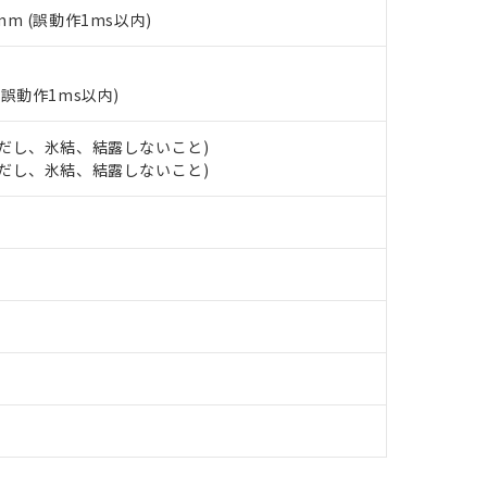
あります。
5mm (誤動作1ms以内)
機種、また在庫状況の情報を公開していない機種
ェブサイト上で当社にご登録された部品リストについて、当社およ
書ダウンロード
す。当社販売部門へお問い合わせください。
品・サービスに関するお客様との取引・商談に必要な範囲で利用す
合意する
キャンセル
書をダウンロードすることができます。
(誤動作1ms以内)
利用者とは、
"個人情報の共同利用に関して"
の「1.共同利用者の
します。
10物質）の非含有証明書
 (ただし、氷結、結露しないこと)
明書（当社基準）
 (ただし、氷結、結露しないこと)
日時点で非含有を証明するもので、過去に遡って非含有を証明するも
令のフタル酸エステル類４物質の対応では、対応完了までの期間は出
備考欄に対応日を記載しておりました。
品への在庫切替を完了していることから、特段のことがない限り、20
す。