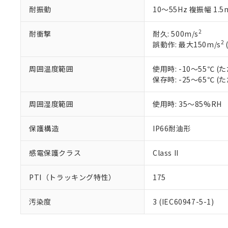
ている必要が
味します。
耐振動
10～55Hz 複振幅 1.
空
受注生産
お客様が当ウ
※3 非含有証明
「－」：未確認で
白
が、当社の製
2
耐衝撃
耐久: 500m/s
さい。
下記の非含有証明
2
誤動作: 最大150m/s
※当社の共同
いる法人を指
EU RoHS指令（
周囲温度範囲
使用時: -10～55℃
51物質の非含有証
保存時: -25～65℃
※本証明書は発行
また、RoHS指
混在することから
周囲湿度範囲
使用時: 35～85%RH
既に当社にて対応
り割愛しておりま
保護構造
IP66耐油形
感電保護クラス
Class II
PTI（トラッキング特性）
175
汚染度
3 (IEC60947-5-1)