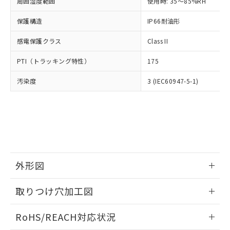
むを得ず変更することがあります。
周囲湿度範囲
使用時: 35～85%RH
為替および外国貿易法に定める商品
在庫状況および標準価格照会結果は、
い合わせください。
（以下｢規制貨物等」という）を輸出
記載している更新日時点での社内デー
保護構造
IP66耐油形
*EU RoHS指令（10物質）：
または国外への提供する場合は、日本
記
タに基づき作成されるものであり、閲
説明
鉛(Pb) 1000ppm以下、 水銀(Hg) 1000ppm以下、 カド
*中国RoHS10物質の基準値 (GB/T26572)：
国政府の輸出許可(または役務取引許
号
覧された時点での実際の在庫および標
ミウム(Cd) 100ppm以下、
Pb(鉛) :1000ppm、 Hg(水銀) : 1000ppm、 Cd(カドミウ
感電保護クラス
Class II
可)を取得するなどの必要な手続きを
六価クロム(Cr(Ⅵ)) 1000ppm以下、ポリ臭化ビフェニル
ム) : 100ppm、
準価格とは異なる場合があることをご
類(PBB) 1000ppm以下、ポリ臭化ジフェニルエーテル類
Cr(Ⅵ)(六価クロム) : 1000ppm、 PBBs(ポリ臭化ビフェ
とります。
了承ください。
PTI（トラッキング特性）
175
(PBDE) 1000ppm以下、フタル酸ビス(2-エチルヘキシ
○
一定数以上の在庫あり
ニル類) : 1000ppm、 PBDEs(ポリ臭化ジフェニルエーテ
当社は規制貨物を破棄する場合は、完
ル) (DEHP)(別名：DOP) 1000ppm以下、フタル酸ブチ
正式な納期状況および標準価格はお客
ル類) : 1000ppm、
ルベンジル（BBP） 1000ppm以下、フタル酸ジブチル
全に破砕するなど、違法に輸出されな
DBP(フタル酸ジブチル) : 1000ppm、 DIBP(フタル酸ジ
様のお取引先、またはお客様担当のオ
汚染度
3 (IEC60947-5-1)
（DBP） 1000ppm以下、フタル酸ジイソブチル
イソブチル) : 1000ppm、 BBP(フタル酸ブチルベンジ
△
一定数には満たないが在庫あり
いよう必要な手段を講じます。
ムロン制御機器販売店・当社販売員に
(DIBP) 1000ppm以下
ル) : 1000ppm、
当社は貴社製品を、核兵器、ミサイ
但し、RoHS指令で産業用監視および制御機器に対する
DEHP(フタル酸ビス(2-エチルヘキシル)) : 1000ppm
ご相談ください。
適用除外項目は除く。
ル、化学兵器、生物兵器またはその他
－
在庫なし(最新の在庫状況につ
オムロン制御機器販売店や当社販売拠
フタル酸エステル類の４物質については閾値を超える意
武器並びにこれらの製造装置等に一切
いては、お客様のお取引先、ま
図的な使用がないことを確認しています。
点は「
販売ネットワーク
」をご確認
※2 環境保護使用期限
使用いたしません。
たはお客様担当のオムロン制御
ください。
当社は、貴社製品を第三者に販売する
機器販売店・当社販売員にご確
在庫状況および標準価格結果を当社の
※2 対応予定月
「ｅ」：有害物質（10物質）のすべてが基
場合は、上記1、2および3の内容を当
認ください)
事前の承諾なく第三者に漏洩または開
準値以下であることを示します。
外形図
該第三者に通知します。また当社は、
示しないようお願いします。
部品在庫の切り替え状況などにより、予定
「10」：通常の使用状況下において有害物
販売先および販売に係わる関係者が違
マイパーツ機能（部品リスト作成サー
空
受注生産機種、また在庫状況の
情報更新：2026/05/21
月が前後することがあります。
質が外部に漏えいし、環境に深刻な影響を
法に輸出するおそれがある場合は、取
ビス）をご利用いただくには、I-Web
取りつけ穴加工図
白
情報を公開していない機種
及ぼさない年数を意味します。
り引きをいたしません。
メンバーズにご登録されている必要が
「－」：未確認です。当社販売部門へお問
情報更新：2026/05/21
あります。
RoHS/REACH対応状況
い合わせください。
お客様が当ウェブサイト上で当社にご
※3 非含有証明書ダウンロード