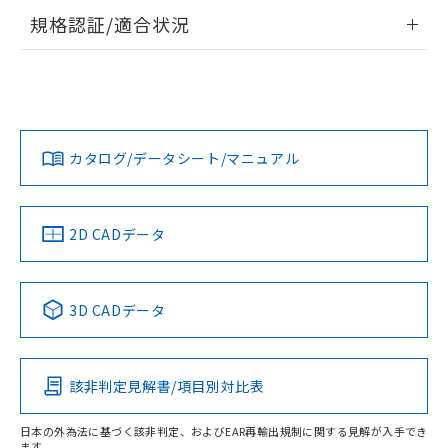
登録された部品リストについて、当社
情報更新：2026/7/29
規格認証/適合状況
および当社の共同利用者が、当社の製
下記の非含有証明書をダウンロードするこ
品・サービスに関するお客様との取
EU RoHS
注意事項・凡例
とができます。
合意する
キャンセル
引・商談に必要な範囲で利用すること
UL認証
CSA認証
CEマーキング
をご了承ください。
EU RoHS指令（10物質）の非含有証明書
※当社の共同利用者とは、
"個人情報
No
No
N/A
対応状況
対応予定月
※1
※2
51物質の非含有証明書（当社基準）
の共同利用に関して"
の「1.共同利
※本証明書は発行日時点で非含有を証明す
用者の範囲」に記載されている法人を
カタログ/データシート/マニュアル
対応済み
るもので、過去に遡って非含有を証明する
指します。
ものではありません。
LR型式承認
DNV型式承認
BV型式承認
KR型式承
また、RoHS指令のフタル酸エステル類４
（イギリス
（ノルウェー
（フランス
（韓国
船舶規格）
船舶規格）
船舶規格）
船舶規格
物質の対応では、対応完了までの期間は出
中国 RoHS
注意事項・凡例
2D CADデータ
荷製品に未対応品が混在することから備考
No
No
No
No
欄に対応日を記載しておりました。
既に当社にて対応品への在庫切替を完了
中国 RoHS表
※1 ※2
3D CADデータ
していることから、特段のことがない限
り、2022年1月12日より割愛しておりま
この製品の規格認証/適合状況ページへ
Pb
Hg
Cd
Cr(VI)
す。
その他の認証はこちらのページからご検索ください
該非判定見解書/項目別対比表
X
O
O
O
日本の外為法に基づく該非判定、およびEAR再輸出規制に関する見解が入手でき
ます。