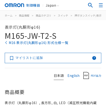
制御機器
Japan
ホーム
>
商品情報
>
商品カテゴリ
>
スイッチ
>
押ボタンスイッチ/表示灯
表示灯(丸胴形φ16)
M165-JW-T2-S
M16 表示灯(丸胴形φ16) 形式仕様一覧
マイリストに追加
日本語
English
PDF出力
商品概要
表示灯（丸胴形φ16）, 長方形, 白, LED（減圧照光機能内蔵