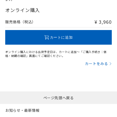
"対応済み"や非含有の記載がされた商品であっても、流通
在庫等で未対応品が混在する可能性があります。
オンライン購入
非含有品が必要な際は、弊社営業部門もしくは販売店へお
問い合わせください。
¥ 3,960
販売価格（税込）
この製品のRoHS/REACH対応状況ページへ
カートに追加
オンライン購入における出荷予定日は、カートに追加～「ご購入手続き：価
格・納期の確認」画面にてご確認ください。
カートをみる
ページ先頭へ戻る
お知らせ・最新情報