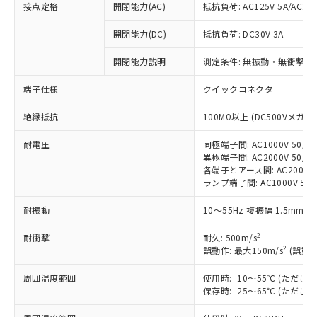
接点定格
開閉能力(AC)
抵抗負荷: AC125V 5A/AC250
開閉能力(DC)
抵抗負荷: DC30V 3A
※1 対応状況
開閉能力説明
測定条件: 無振動・無衝撃状態
対応済み：EU RoHS指令（10物質）の
端子仕様
クイックコネクタ
非含有に対応した製品が提供可能な商品で
す。
絶縁抵抗
100MΩ以上 (DC500Vメガ)
対応予定：EU RoHS指令（10物質）の非含
ご利用条件
有に対応した製品に切り替える予定のある
耐電圧
同極端子間: AC1000V 50/60
商品です。
異極端子間: AC2000V 50/60
対応予定なし：EU RoHS指令（10物質）の
各端子とアース間: AC2000V 5
以下の条件をお読みいただき、同意のうえ
ランプ端子間: AC1000V 50
非含有に非対応の商品で、対応品を出す予
ご利用ください。
定はありません。
耐振動
10～55Hz 複振幅 1.5mm 
調査・確認中：EU RoHS指令（10物質）の
本サービスは、当社制御機器事業取扱
※1 中国RoHS○×表
非含有の対応状況を調査中または確認中の
商品の当社在庫状況および標準価格
2
耐衝撃
耐久: 500m/s
商品です。
2
(税抜)を提供させていただくもので
誤動作: 最大150m/s
(誤動作
「○」：最大均質材料含有率が中国RoHSの
非該当品：ライセンス料など無形物で、有
す。
基準値以下であることを示します。
害物質有無と関係のない商品です。
周囲温度範囲
使用時: -10～55℃ (ただ
当社制御機器事業取扱商品の中には、
「×」：最大均質材料含有率が中国RoHSの
仕入先様の事情により、非含有部品として
保存時: -25～65℃ (ただ
本サービスの対象外となる商品もある
基準値を超えていることを示します。
いたものが、含有品と判明した場合などや
当社は、これら貴社製品のうち、外国
ことをご了承ください。
「－」：未確認です。当社販売部門へお問