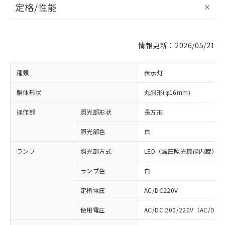
定格/性能
情報更新：2026/05/21
種類
表示灯
胴体形状
丸胴形(φ16mm)
操作部
照光部形状
長方形
照光部色
白
ランプ
照光部方式
LED（減圧照光機能内蔵）
ランプ色
白
定格電圧
AC/DC220V
使用電圧
AC/DC 200/220V（AC/DC