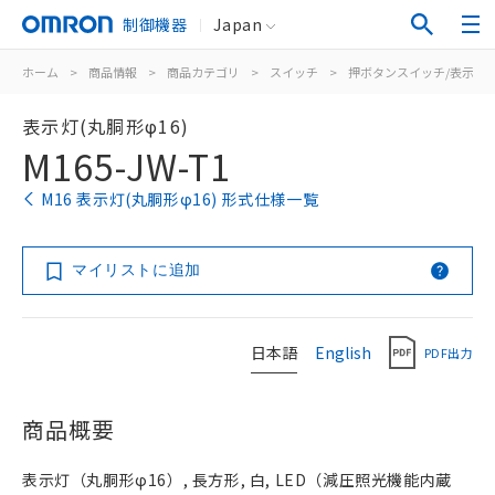
制御機器
Japan
ホーム
>
商品情報
>
商品カテゴリ
>
スイッチ
>
押ボタンスイッチ/表示灯
表示灯(丸胴形φ16)
M165-JW-T1
M16 表示灯(丸胴形φ16) 形式仕様一覧
マイリストに追加
日本語
English
PDF出力
商品概要
表示灯（丸胴形φ16）, 長方形, 白, LED（減圧照光機能内蔵