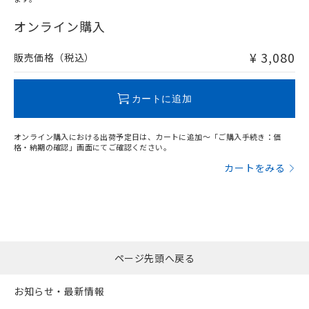
"対応済み"や非含有の記載がされた商品であっても、流通
在庫等で未対応品が混在する可能性があります。
オンライン購入
非含有品が必要な際は、弊社営業部門もしくは販売店へお
問い合わせください。
¥ 3,080
販売価格（税込）
この製品のRoHS/REACH対応状況ページへ
カートに追加
オンライン購入における出荷予定日は、カートに追加～「ご購入手続き：価
格・納期の確認」画面にてご確認ください。
カートをみる
ページ先頭へ戻る
お知らせ・最新情報