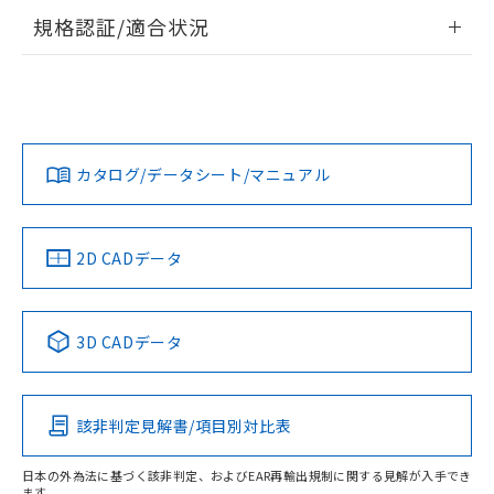
登録された部品リストについて、当社
情報更新：2026/7/29
規格認証/適合状況
および当社の共同利用者が、当社の製
下記の非含有証明書をダウンロードするこ
品・サービスに関するお客様との取
EU RoHS
注意事項・凡例
とができます。
合意する
キャンセル
引・商談に必要な範囲で利用すること
UL認証
CSA認証
CEマーキング
をご了承ください。
EU RoHS指令（10物質）の非含有証明書
※当社の共同利用者とは、
"個人情報
No
No
N/A
対応状況
対応予定月
※1
※2
51物質の非含有証明書（当社基準）
の共同利用に関して"
の「1.共同利
※本証明書は発行日時点で非含有を証明す
用者の範囲」に記載されている法人を
カタログ/データシート/マニュアル
対応済み
るもので、過去に遡って非含有を証明する
指します。
ものではありません。
LR型式承認
DNV型式承認
BV型式承認
KR型式承
また、RoHS指令のフタル酸エステル類４
（イギリス
（ノルウェー
（フランス
（韓国
船舶規格）
船舶規格）
船舶規格）
船舶規格
物質の対応では、対応完了までの期間は出
中国 RoHS
注意事項・凡例
2D CADデータ
荷製品に未対応品が混在することから備考
No
No
No
No
欄に対応日を記載しておりました。
既に当社にて対応品への在庫切替を完了
中国 RoHS表
※1 ※2
3D CADデータ
していることから、特段のことがない限
り、2022年1月12日より割愛しておりま
この製品の規格認証/適合状況ページへ
Pb
Hg
Cd
Cr(VI)
す。
その他の認証はこちらのページからご検索ください
該非判定見解書/項目別対比表
X
O
O
O
日本の外為法に基づく該非判定、およびEAR再輸出規制に関する見解が入手でき
ます。