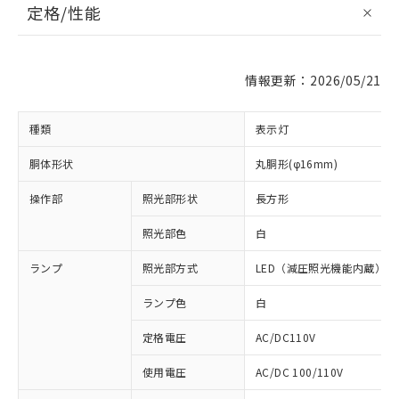
定格/性能
情報更新：2026/05/21
種類
表示灯
胴体形状
丸胴形(φ16mm)
操作部
照光部形状
長方形
照光部色
白
ランプ
照光部方式
LED（減圧照光機能内蔵）
ランプ色
白
定格電圧
AC/DC110V
使用電圧
AC/DC 100/110V