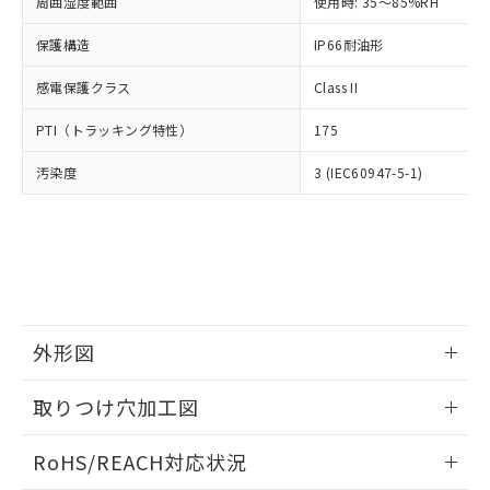
むを得ず変更することがあります。
周囲湿度範囲
使用時: 35～85%RH
為替および外国貿易法に定める商品
在庫状況および標準価格照会結果は、
い合わせください。
（以下｢規制貨物等」という）を輸出
記載している更新日時点での社内デー
保護構造
IP66耐油形
*EU RoHS指令（10物質）：
または国外への提供する場合は、日本
記
タに基づき作成されるものであり、閲
説明
鉛(Pb) 1000ppm以下、 水銀(Hg) 1000ppm以下、 カド
*中国RoHS10物質の基準値 (GB/T26572)：
国政府の輸出許可(または役務取引許
号
覧された時点での実際の在庫および標
ミウム(Cd) 100ppm以下、
Pb(鉛) :1000ppm、 Hg(水銀) : 1000ppm、 Cd(カドミウ
感電保護クラス
Class II
可)を取得するなどの必要な手続きを
六価クロム(Cr(Ⅵ)) 1000ppm以下、ポリ臭化ビフェニル
ム) : 100ppm、
準価格とは異なる場合があることをご
類(PBB) 1000ppm以下、ポリ臭化ジフェニルエーテル類
Cr(Ⅵ)(六価クロム) : 1000ppm、 PBBs(ポリ臭化ビフェ
とります。
了承ください。
PTI（トラッキング特性）
175
(PBDE) 1000ppm以下、フタル酸ビス(2-エチルヘキシ
○
一定数以上の在庫あり
ニル類) : 1000ppm、 PBDEs(ポリ臭化ジフェニルエーテ
当社は規制貨物を破棄する場合は、完
ル) (DEHP)(別名：DOP) 1000ppm以下、フタル酸ブチ
正式な納期状況および標準価格はお客
ル類) : 1000ppm、
ルベンジル（BBP） 1000ppm以下、フタル酸ジブチル
全に破砕するなど、違法に輸出されな
DBP(フタル酸ジブチル) : 1000ppm、 DIBP(フタル酸ジ
様のお取引先、またはお客様担当のオ
汚染度
3 (IEC60947-5-1)
（DBP） 1000ppm以下、フタル酸ジイソブチル
イソブチル) : 1000ppm、 BBP(フタル酸ブチルベンジ
△
一定数には満たないが在庫あり
いよう必要な手段を講じます。
ムロン制御機器販売店・当社販売員に
(DIBP) 1000ppm以下
ル) : 1000ppm、
当社は貴社製品を、核兵器、ミサイ
但し、RoHS指令で産業用監視および制御機器に対する
DEHP(フタル酸ビス(2-エチルヘキシル)) : 1000ppm
ご相談ください。
適用除外項目は除く。
ル、化学兵器、生物兵器またはその他
－
在庫なし(最新の在庫状況につ
オムロン制御機器販売店や当社販売拠
フタル酸エステル類の４物質については閾値を超える意
武器並びにこれらの製造装置等に一切
いては、お客様のお取引先、ま
図的な使用がないことを確認しています。
点は「
販売ネットワーク
」をご確認
※2 環境保護使用期限
使用いたしません。
たはお客様担当のオムロン制御
ください。
当社は、貴社製品を第三者に販売する
機器販売店・当社販売員にご確
在庫状況および標準価格結果を当社の
※2 対応予定月
「ｅ」：有害物質（10物質）のすべてが基
場合は、上記1、2および3の内容を当
認ください)
事前の承諾なく第三者に漏洩または開
準値以下であることを示します。
外形図
該第三者に通知します。また当社は、
示しないようお願いします。
部品在庫の切り替え状況などにより、予定
「10」：通常の使用状況下において有害物
販売先および販売に係わる関係者が違
マイパーツ機能（部品リスト作成サー
空
受注生産機種、また在庫状況の
情報更新：2026/05/21
月が前後することがあります。
質が外部に漏えいし、環境に深刻な影響を
法に輸出するおそれがある場合は、取
ビス）をご利用いただくには、I-Web
取りつけ穴加工図
白
情報を公開していない機種
及ぼさない年数を意味します。
り引きをいたしません。
メンバーズにご登録されている必要が
「－」：未確認です。当社販売部門へお問
情報更新：2026/05/21
あります。
RoHS/REACH対応状況
い合わせください。
お客様が当ウェブサイト上で当社にご
※3 非含有証明書ダウンロード