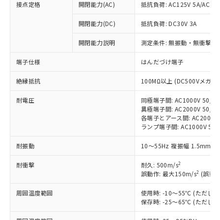
接点定格
開閉能力(AC)
抵抗負荷: AC125V 5A/AC250
開閉能力(DC)
抵抗負荷: DC30V 3A
※1 対応状況
開閉能力説明
測定条件: 無振動・無衝撃状態
対応済み：EU RoHS指令（10物質）の
端子仕様
はんだづけ端子
非含有に対応した製品が提供可能な商品で
す。
絶縁抵抗
100MΩ以上 (DC500Vメガ)
対応予定：EU RoHS指令（10物質）の非含
ご利用条件
有に対応した製品に切り替える予定のある
耐電圧
同極端子間: AC1000V 50/60
商品です。
異極端子間: AC2000V 50/60
対応予定なし：EU RoHS指令（10物質）の
各端子とアース間: AC2000V 5
以下の条件をお読みいただき、同意のうえ
ランプ端子間: AC1000V 50
非含有に非対応の商品で、対応品を出す予
ご利用ください。
定はありません。
耐振動
10～55Hz 複振幅 1.5mm 
調査・確認中：EU RoHS指令（10物質）の
本サービスは、当社制御機器事業取扱
※1 中国RoHS○×表
非含有の対応状況を調査中または確認中の
商品の当社在庫状況および標準価格
2
耐衝撃
耐久: 500m/s
商品です。
2
(税抜)を提供させていただくもので
誤動作: 最大150m/s
(誤動作
「○」：最大均質材料含有率が中国RoHSの
非該当品：ライセンス料など無形物で、有
す。
基準値以下であることを示します。
害物質有無と関係のない商品です。
周囲温度範囲
使用時: -10～55℃ (ただ
当社制御機器事業取扱商品の中には、
「×」：最大均質材料含有率が中国RoHSの
仕入先様の事情により、非含有部品として
保存時: -25～65℃ (ただ
本サービスの対象外となる商品もある
基準値を超えていることを示します。
いたものが、含有品と判明した場合などや
当社は、これら貴社製品のうち、外国
ことをご了承ください。
「－」：未確認です。当社販売部門へお問