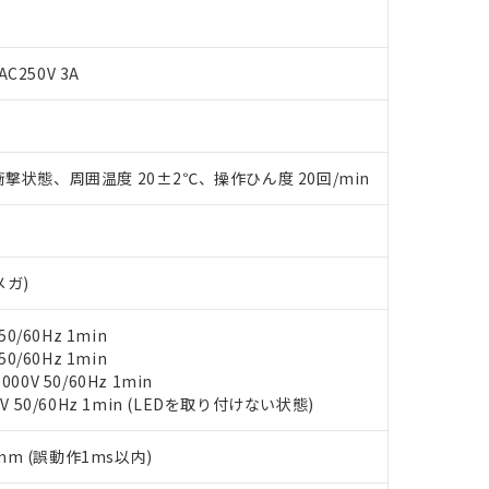
oHS指令（10物質）の非含有に対応した製品に切り替える予定のある
 RoHS指令（10物質）の非含有に非対応の商品で、対応品を出す予
 RoHS指令（10物質）の非含有の対応状況を調査中または確認中の
AC250V 3A
ンス料など無形物で、有害物質有無と関係のない商品です。
○×表
より、非含有部品としていたものが、含有品と判明した場合などやむ
みいただき、同意のうえご利用ください。
材料含有率が中国RoHSの基準値以下であることを示します。
材料含有率が中国RoHSの基準値を超えていることを示します。
、当社制御機器事業取扱商品の当社在庫状況および標準価格(税抜)
ら貴社製品のうち、外国為替および外国貿易法に定める商品（以下｢
質）：
撃状態、周囲温度 20±2℃、操作ひん度 20回/min
す。当社販売部門へお問い合わせください。
 水銀(Hg) 1000ppm以下、 カドミウム(Cd) 100ppm以下、
たは国外への提供する場合は、日本国政府の輸出許可(または役務取
000ppm以下、ポリ臭化ビフェニル類(PBB) 1000ppm以下、ポリ臭化ジフェニルエーテル類(P
事業取扱商品の中には、本サービスの対象外となる商品もあること
手続きをとります。
キシル) (DEHP)(別名：DOP) 1000ppm以下、フタル酸ブチルベンジル（BBP） 100
(GB/T26572)：
以下、フタル酸ジイソブチル (DIBP) 1000ppm以下
び標準価格照会結果は、記載している更新日時点での社内データに
物を破棄する場合は、完全に破砕するなど、違法に輸出されないよ
(水銀) : 1000ppm、 Cd(カドミウム) : 100ppm、
業用監視および制御機器に対する適用除外項目は除く。
覧された時点での実際の在庫および標準価格とは異なる場合がある
1000ppm、 PBBs(ポリ臭化ビフェニル類) : 1000ppm、 PBDEs(ポリ臭化ジフェニルエーテル類
物質については閾値を超える意図的な使用がないことを確認しています。
上の在庫あり
 1000ppm、 DIBP(フタル酸ジイソブチル) : 1000ppm、 BBP(フタル酸ブチルベンジル) :
メガ)
品を、核兵器、ミサイル、化学兵器、生物兵器またはその他武器並
チルヘキシル)) : 1000ppm
況および標準価格はお客様のお取引先、またはお客様担当のオムロ
用いたしません。
ご相談ください。
は満たないが在庫あり
製品を第三者に販売する場合は、上記1、2および3の内容を当該第
0/60Hz 1min
機器販売店や当社販売拠点は「
販売ネットワーク
」をご確認くだ
販売先および販売に係わる関係者が違法に輸出するおそれがある場
用期限
0/60Hz 1min
び標準価格結果を当社の事前の承諾なく第三者に漏洩または開示し
え状況などにより、予定月が前後することがあります。
0V 50/60Hz 1min
(最新の在庫状況については、お客様のお取引先、またはお客様担当
（10物質）のすべてが基準値以下であることを示します。
V 50/60Hz 1min (LEDを取り付けない状態)
店・当社販売員にご確認ください)
能（部品リスト作成サービス）をご利用いただくには、I-Webメン
使用状況下において有害物質が外部に漏えいし、環境に深刻な影響を
あります。
5mm (誤動作1ms以内)
機種、また在庫状況の情報を公開していない機種
ェブサイト上で当社にご登録された部品リストについて、当社およ
書ダウンロード
す。当社販売部門へお問い合わせください。
品・サービスに関するお客様との取引・商談に必要な範囲で利用す