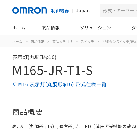
制御機器
Japan
ホーム
商品情報
ソリューション
ダ
ホーム
>
商品情報
>
商品カテゴリ
>
スイッチ
>
押ボタンスイッチ/表
表示灯(丸胴形φ16)
M165-JR-T1-S
M16 表示灯(丸胴形φ16) 形式仕様一覧
商品概要
表示灯（丸胴形φ16）, 長方形, 赤, LED（減圧照光機能内蔵 AC/