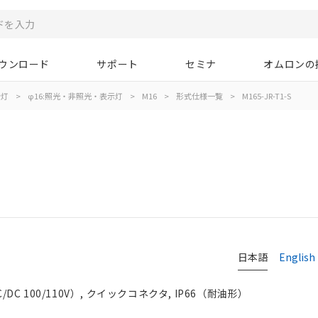
ウンロード
サポート
セミナ
オムロンの
示灯
>
φ16:照光・非照光・表示灯
>
M16
>
形式仕様一覧
>
M165-JR-T1-S
日本語
English
DC 100/110V）, クイックコネクタ, IP66（耐油形）