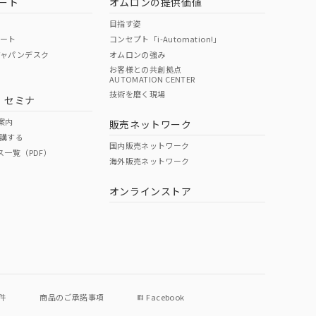
ート
オムロンの提供価値
目指す姿
ポート
コンセプト「i-Automation!」
ジャパンデスク
オムロンの強み
お客様との共創拠点
AUTOMATION CENTER
DIBP
BBP
DEHP
環境保護
技術を磨く現場
・セミナ
状況ページへ
使用期限
検索ください
案内
販売ネットワーク
講する
O
O
O
10
国内販売ネットワーク
ス一覧（PDF）
海外販売ネットワーク
オンラインストア
状況ページへ
件
商品のご承諾事項
Facebook