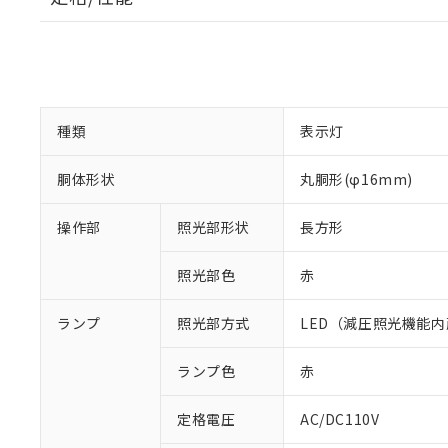
種類
表示灯
胴体形状
丸胴形(φ16mm)
操作部
照光部形状
長方形
照光部色
赤
ランプ
照光部方式
LED（減圧照光機能内
ランプ色
赤
※1 対応状況
定格電圧
AC/DC110V
対応済み：EU