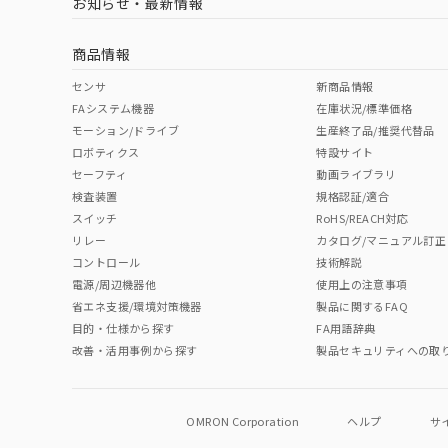
お知らせ・最新情報
中国 RoHS
注意事項・凡例
船舶規格）
船舶規格）
船舶規格）
船
商品情報
No
No
No
No
中国 RoHS表
※1 ※2
センサ
新商品情報
FAシステム機器
在庫状況/標準価格
Pb
Hg
Cd
Cr(V
モーション/ドライブ
生産終了品/推奨代替品
ロボティクス
特設サイト
セーフティ
動画ライブラリ
検査装置
規格認証/適合
X
O
O
O
スイッチ
RoHS/REACH対応
リレー
カタログ/マニュアル訂正
コントロール
技術解説
"対応済み"や非含有の記載がされた商品であっても、流通
電源/周辺機器他
使用上の注意事項
非含有品が必要な際は、弊社営業部門もしくは販売店へお
省エネ支援/環境対策機器
製品に関するFAQ
目的・仕様から探す
FA用語辞典
改善・活用事例から探す
製品セキュリティへの取
OMRON Corporation
ヘルプ
サ