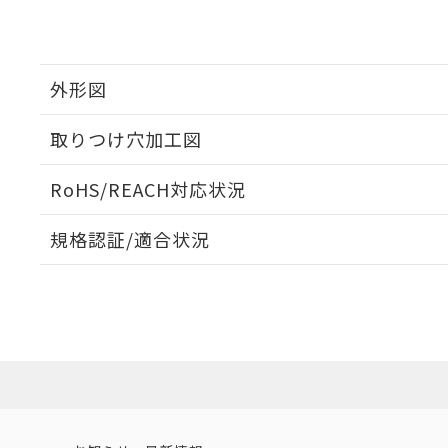
外形図
取りつけ穴加工図
RoHS/REACH対応状況
規格認証/適合状況
EU RoHS
注意事項・凡例
UL認証
CSA認証
CEマーキング
No
No
N/A
対応状況
対応予定月
※1
※2
対応済み
LR型式承認
DNV型式承認
BV型式承認
KR
（イギリス
（ノルウェー
（フランス
（