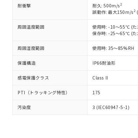
2
耐衝撃
耐久: 500m/s
さい。
下記の非含有証明
2
誤動作: 最大150m/s
※当社の共同
いる法人を指
EU RoHS指令（
51物質の非含有証
周囲温度範囲
使用時: -10～55℃
※本証明書は発行
保存時: -25～65℃
また、RoHS指
混在することから
周囲湿度範囲
使用時: 35～85%RH
既に当社にて対応
り割愛しておりま
保護構造
IP66耐油形
感電保護クラス
Class II
PTI（トラッキング特性）
175
汚染度
3 (IEC60947-5-1)