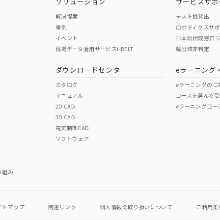
ソリューション
サービスサポ
舶規格）
船舶規格）
船舶規格）
解決提案
テスト機貸出
事例
ロボティクスサ
No
No
イベント
日本語相談窓口
現場データ活用サービスi-BELT
輸出該非判定
I)
PBBs
PBDEs
DBP
ダウンロードセンタ
eラーニング
この製品の規格認証/適合
その他の認証はこちらのページからご
カタログ
eラーニングのご
マニュアル
コースを選んで受
O
O
O
2D CAD
eラーニングコー
3D CAD
電気制御CAD
在庫等で未対応品が混在する可能性があります。
ソフトウェア
問い合わせください。
この製品のRoHS/REACH対応
り組み
イトマップ
関連リンク
個人情報の
取り扱いについて
ご利用条