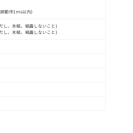
合意する
キャンセル
書をダウンロードすることができます。
(誤動作1ms以内)
利用者とは、
"個人情報の共同利用に関して"
の「1.共同利用者の
します。
10物質）の非含有証明書
明書（当社基準）
 (ただし、氷結、結露しないこと)
日時点で非含有を証明するもので、過去に遡って非含有を証明するも
 (ただし、氷結、結露しないこと)
令のフタル酸エステル類４物質の対応では、対応完了までの期間は出
備考欄に対応日を記載しておりました。
品への在庫切替を完了していることから、特段のことがない限り、20
す。