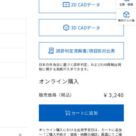
2D CADデータ
在庫・価格
無料テスト機
3D CADデータ
該非判定見解書/項目別対比表
日本の外為法に基づく該非判定、およびEAR再輸出規
制に関する見解が入手できます。
オンライン購入
¥ 3,240
販売価格（税込）
カートに追加
オンライン購入における出荷予定日は、カートに追加
～「ご購入手続き：価格・納期の確認」画面にてご確