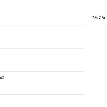
情報更新：2
蔵）
 RoHS指令（10物質）の非含有に対応した製品が提供可能な商品です