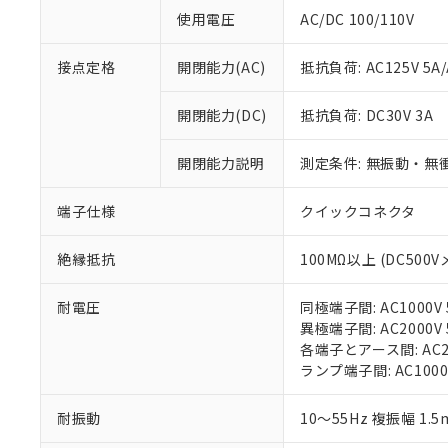
対応予定：EU R
使用電圧
AC/DC 100/110V
対応予定なし：EU
調査・確認中：EU
ご利用条件
接点定格
開閉能力(AC)
抵抗負荷: AC125V 5A/
非該当品：ライセ
※1 中国RoHS
仕入先様の事情に
があります。
開閉能力(DC)
抵抗負荷: DC30V 3A
以下の条件をお読
「○」：最大均質
「×」：最大均質
本サービスは
当社は、これ
*EU RoHS指令（10物
開閉能力説明
測定条件: 無振動・無衝
「－」：未確認で
鉛(Pb) 1000ppm以下、
くものです。
う）を輸出ま
記
説明
六価クロム(Cr(Ⅵ)) 1
当社制御機器
などの必要な
フタル酸ビス(2-エチルヘ
号
端子仕様
クイックコネクタ
*中国RoHS10物質の基準値 
ル（DBP） 1000ppm
在庫状況およ
当社は規制貨
Pb(鉛) :1000ppm、 Hg
但し、RoHS指令で産
のであり、閲
ます。
Cr(Ⅵ)(六価クロム) : 
フタル酸エステル類の４
○
一定数以
DBP(フタル酸ジブチル) :
い。
絶縁抵抗
100MΩ以上 (DC500V
当社は貴社製
DEHP(フタル酸ビス(2-エ
正式な納期状
置等に一切使
当社販売員に
※2 対応予定月
△
一定数に
当社は、貴社
耐電圧
同極端子間: AC1000V 5
オムロン制御
また当社は、
※2 環境保護使
異極端子間: AC2000V 5
在庫状況およ
部品在庫の切り替
たしません。
各端子とアース間: AC200
－
在庫なし
す。
「ｅ」：有害物質
ランプ端子間: AC1000
機器販売
マイパーツ機
「10」：通常の
ている必要が
味します。
耐振動
10～55Hz 複振幅 1.
空
受注生産
お客様が当ウ
※3 非含有証明
「－」：未確認で
白
が、当社の製