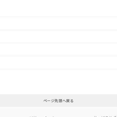
情報更新：2
情報更新：2
情報更新：
CCC認証
電波法
N/A
N/A
非含有証明書
※3
ページ先頭へ戻る
ダウンロードはこちら
型式承認
NK型式承認
ABS型式承認
韓国
（日本
（アメリカ