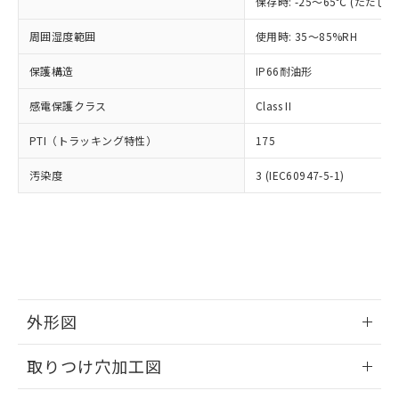
「×」：最大均質材料含有率が中国RoHSの
保存時: -25～65℃ (ただ
仕入先様の事情により、非含有部品として
本サービスの対象外となる商品もある
基準値を超えていることを示します。
いたものが、含有品と判明した場合などや
当社は、これら貴社製品のうち、外国
ことをご了承ください。
周囲湿度範囲
使用時: 35～85%RH
「－」：未確認です。当社販売部門へお問
むを得ず変更することがあります。
為替および外国貿易法に定める商品
在庫状況および標準価格照会結果は、
い合わせください。
（以下｢規制貨物等」という）を輸出
記載している更新日時点での社内デー
保護構造
IP66耐油形
*EU RoHS指令（10物質）：
または国外への提供する場合は、日本
記
タに基づき作成されるものであり、閲
説明
鉛(Pb) 1000ppm以下、 水銀(Hg) 1000ppm以下、 カド
*中国RoHS10物質の基準値 (GB/T26572)：
国政府の輸出許可(または役務取引許
号
覧された時点での実際の在庫および標
感電保護クラス
ミウム(Cd) 100ppm以下、
Class II
Pb(鉛) :1000ppm、 Hg(水銀) : 1000ppm、 Cd(カドミウ
可)を取得するなどの必要な手続きを
六価クロム(Cr(Ⅵ)) 1000ppm以下、ポリ臭化ビフェニル
ム) : 100ppm、
準価格とは異なる場合があることをご
類(PBB) 1000ppm以下、ポリ臭化ジフェニルエーテル類
Cr(Ⅵ)(六価クロム) : 1000ppm、 PBBs(ポリ臭化ビフェ
とります。
PTI（トラッキング特性）
175
了承ください。
(PBDE) 1000ppm以下、フタル酸ビス(2-エチルヘキシ
○
一定数以上の在庫あり
ニル類) : 1000ppm、 PBDEs(ポリ臭化ジフェニルエーテ
当社は規制貨物を破棄する場合は、完
ル) (DEHP)(別名：DOP) 1000ppm以下、フタル酸ブチ
正式な納期状況および標準価格はお客
ル類) : 1000ppm、
ルベンジル（BBP） 1000ppm以下、フタル酸ジブチル
全に破砕するなど、違法に輸出されな
汚染度
DBP(フタル酸ジブチル) : 1000ppm、 DIBP(フタル酸ジ
3 (IEC60947-5-1)
様のお取引先、またはお客様担当のオ
（DBP） 1000ppm以下、フタル酸ジイソブチル
イソブチル) : 1000ppm、 BBP(フタル酸ブチルベンジ
△
一定数には満たないが在庫あり
いよう必要な手段を講じます。
ムロン制御機器販売店・当社販売員に
(DIBP) 1000ppm以下
ル) : 1000ppm、
当社は貴社製品を、核兵器、ミサイ
但し、RoHS指令で産業用監視および制御機器に対する
DEHP(フタル酸ビス(2-エチルヘキシル)) : 1000ppm
ご相談ください。
適用除外項目は除く。
ル、化学兵器、生物兵器またはその他
－
在庫なし(最新の在庫状況につ
オムロン制御機器販売店や当社販売拠
フタル酸エステル類の４物質については閾値を超える意
武器並びにこれらの製造装置等に一切
いては、お客様のお取引先、ま
図的な使用がないことを確認しています。
点は「
販売ネットワーク
」をご確認
※2 環境保護使用期限
使用いたしません。
たはお客様担当のオムロン制御
ください。
当社は、貴社製品を第三者に販売する
機器販売店・当社販売員にご確
在庫状況および標準価格結果を当社の
※2 対応予定月
「ｅ」：有害物質（10物質）のすべてが基
場合は、上記1、2および3の内容を当
認ください)
事前の承諾なく第三者に漏洩または開
外形図
準値以下であることを示します。
該第三者に通知します。また当社は、
示しないようお願いします。
部品在庫の切り替え状況などにより、予定
「10」：通常の使用状況下において有害物
販売先および販売に係わる関係者が違
マイパーツ機能（部品リスト作成サー
空
受注生産機種、また在庫状況の
情報更新：2026/05/21
月が前後することがあります。
質が外部に漏えいし、環境に深刻な影響を
法に輸出するおそれがある場合は、取
取りつけ穴加工図
ビス）をご利用いただくには、I-Web
白
情報を公開していない機種
及ぼさない年数を意味します。
り引きをいたしません。
メンバーズにご登録されている必要が
「－」：未確認です。当社販売部門へお問
情報更新：2026/05/21