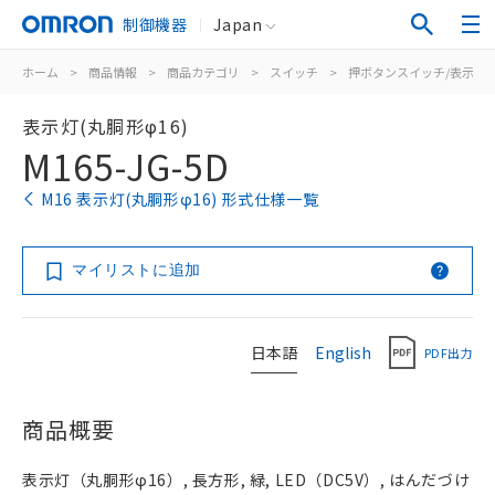
制御機器
Japan
ホーム
>
商品情報
>
商品カテゴリ
>
スイッチ
>
押ボタンスイッチ/表示灯
表示灯(丸胴形φ16)
M165-JG-5D
M16 表示灯(丸胴形φ16) 形式仕様一覧
マイリストに追加
日本語
English
PDF出力
商品概要
表示灯（丸胴形φ16）, 長方形, 緑, LED（DC5V）, はんだづけ