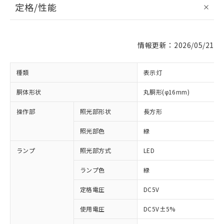
定格/性能
情報更新：2026/05/21
種類
表示灯
胴体形状
丸胴形(φ16mm)
操作部
照光部形状
長方形
照光部色
緑
ランプ
照光部方式
LED
ランプ色
緑
定格電圧
DC5V
使用電圧
DC5V±5%