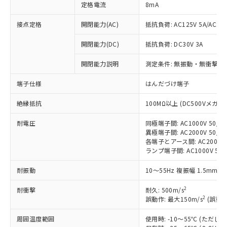
定格電流
8mA
接点定格
開閉能力(AC)
抵抗負荷: AC125V 5A/AC250
開閉能力(DC)
抵抗負荷: DC30V 3A
※1 対応状況
開閉能力説明
測定条件: 無振動・無衝撃状態
対応済み：EU RoHS指令（10物質）の
端子仕様
はんだづけ端子
非含有に対応した製品が提供可能な商品で
す。
絶縁抵抗
100MΩ以上 (DC500Vメガ)
対応予定：EU RoHS指令（10物質）の非含
ご利用条件
有に対応した製品に切り替える予定のある
耐電圧
同極端子間: AC1000V 50/60
異極端子間: AC2000V 50/60
商品です。
各端子とアース間: AC2000V 5
対応予定なし：EU RoHS指令（10物質）の
ランプ端子間: AC1000V 50
以下の条件をお読みいただき、同意のうえ
非含有に非対応の商品で、対応品を出す予
ご利用ください。
定はありません。
耐振動
10～55Hz 複振幅 1.5mm 
調査・確認中：EU RoHS指令（10物質）の
本サービスは、当社制御機器事業取扱
※1 中国RoHS○×表
非含有の対応状況を調査中または確認中の
2
耐衝撃
耐久: 500m/s
商品の当社在庫状況および標準価格
商品です。
2
誤動作: 最大150m/s
(誤動作
(税抜)を提供させていただくもので
「○」：最大均質材料含有率が中国RoHSの
非該当品：ライセンス料など無形物で、有
す。
基準値以下であることを示します。
害物質有無と関係のない商品です。
周囲温度範囲
使用時: -10～55℃ (ただ
当社制御機器事業取扱商品の中には、