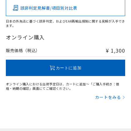
該非判定見解書/項目別対比表
O
O
O
O
日本の外為法に基づく該非判定、およびEAR再輸出規制に関する見解が入手でき
ます。
"対応済み"や非含有の記載がされた商品であっても、流通
在庫等で未対応品が混在する可能性があります。
オンライン購入
非含有品が必要な際は、弊社営業部門もしくは販売店へお
問い合わせください。
¥ 1,300
販売価格（税込）
この製品のRoHS/REACH対応状況ページへ
カートに追加
オンライン購入における出荷予定日は、カートに追加～「ご購入手続き：価
格・納期の確認」画面にてご確認ください。
カートをみる