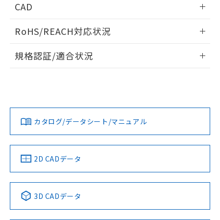
あります。
CAD
い合わせください。
お客様が当ウェブサイト上で当社にご
※3 非含有証明書ダウンロード
ログイン/会員登録いただくと、CADデータをダウンロー
登録された部品リストについて、当社
RoHS/REACH対応状況
ドすることができます。
および当社の共同利用者が、当社の製
下記の非含有証明書をダウンロードするこ
品・サービスに関するお客様との取
情報更新：2026/7/29
とができます。
規格認証/適合状況
合意する
キャンセル
引・商談に必要な範囲で利用すること
をご了承ください。
ログイン/会員登録
EU RoHS
注意事項・凡例
EU RoHS指令（10物質）の非含有証明書
※当社の共同利用者とは、
"個人情報
UL認証
CSA認証
CEマーキング
51物質の非含有証明書（当社基準）
の共同利用に関して"
の「1.共同利
※本証明書は発行日時点で非含有を証明す
用者の範囲」に記載されている法人を
No
No
N/A
対応状況
るもので、過去に遡って非含有を証明する
対応予定月
※1
※2
指します。
ダウンロードデータをご利用いただく前に、以下を必ずお読
ものではありません。
みください。
カタログ/データシート/マニュアル
対応済み
また、RoHS指令のフタル酸エステル類４
ソフトウェアの使用条件
物質の対応では、対応完了までの期間は出
LR型式承認
DNV型式承認
BV型式承認
KR型式承
荷製品に未対応品が混在することから備考
（イギリス
（ノルウェー
（フランス
（韓国
欄に対応日を記載しておりました。
船舶規格）
船舶規格）
船舶規格）
船舶規格
中国 RoHS
注意事項・凡例
2D CADデータ
既に当社にて対応品への在庫切替を完了
No
No
No
No
していることから、特段のことがない限
り、2022年1月12日より割愛しておりま
中国 RoHS表
※1 ※2
す。
3D CADデータ
この製品の規格認証/適合状況ページへ
Pb
Hg
Cd
Cr(VI)
その他の認証はこちらのページからご検索ください