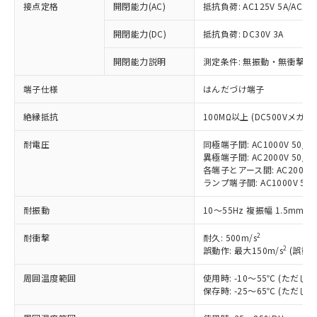
接点定格
開閉能力(AC)
抵抗負荷: AC125V 5A/AC250
※1 対応状況
開閉能力(DC)
抵抗負荷: DC30V 3A
開閉能力説明
測定条件: 無振動・無衝撃状態
対応済み：EU RoHS指令（10物質）の
非含有に対応した製品が提供可能な商品で
端子仕様
はんだづけ端子
す。
対応予定：EU RoHS指令（10物質）の非含
ご利用条件
絶縁抵抗
100MΩ以上 (DC500Vメガ)
有に対応した製品に切り替える予定のある
商品です。
耐電圧
同極端子間: AC1000V 50/60
対応予定なし：EU RoHS指令（10物質）の
異極端子間: AC2000V 50/60
以下の条件をお読みいただき、同意のうえ
非含有に非対応の商品で、対応品を出す予
各端子とアース間: AC2000V 5
ご利用ください。
定はありません。
ランプ端子間: AC1000V 50
調査・確認中：EU RoHS指令（10物質）の
本サービスは、当社制御機器事業取扱
※1 中国RoHS○×表
耐振動
10～55Hz 複振幅 1.5mm 
非含有の対応状況を調査中または確認中の
商品の当社在庫状況および標準価格
商品です。
(税抜)を提供させていただくもので
2
耐衝撃
耐久: 500m/s
「○」：最大均質材料含有率が中国RoHSの
非該当品：ライセンス料など無形物で、有
す。
2
誤動作: 最大150m/s
(誤動作
基準値以下であることを示します。
害物質有無と関係のない商品です。
当社制御機器事業取扱商品の中には、
「×」：最大均質材料含有率が中国RoHSの
仕入先様の事情により、非含有部品として
本サービスの対象外となる商品もある
周囲温度範囲
使用時: -10～55℃ (ただ
基準値を超えていることを示します。
いたものが、含有品と判明した場合などや
当社は、これら貴社製品のうち、外国
保存時: -25～65℃ (ただ
ことをご了承ください。
「－」：未確認です。当社販売部門へお問
むを得ず変更することがあります。
為替および外国貿易法に定める商品
在庫状況および標準価格照会結果は、
い合わせください。