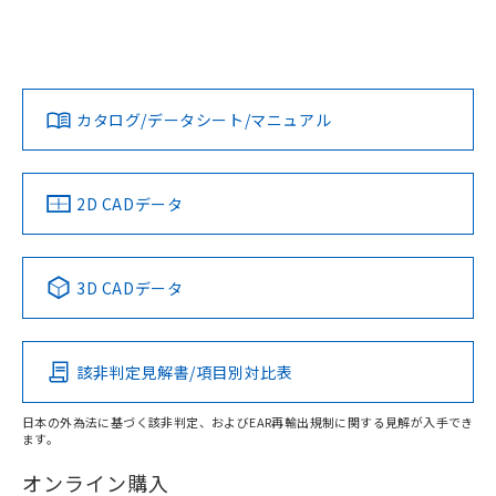
および当社の共同利用者が、当社の製
EU RoHS
注意事項・凡例
下記の非含有証明書をダウンロードするこ
UL認証
CSA認証
CEマーキング
品・サービスに関するお客様との取
とができます。
合意する
キャンセル
引・商談に必要な範囲で利用すること
No
No
N/A
をご了承ください。
対応状況
対応予定月
※1
※2
EU RoHS指令（10物質）の非含有証明書
※当社の共同利用者とは、
"個人情報
51物質の非含有証明書（当社基準）
の共同利用に関して"
の「1.共同利
カタログ/データシート/マニュアル
対応済み
※本証明書は発行日時点で非含有を証明す
用者の範囲」に記載されている法人を
るもので、過去に遡って非含有を証明する
LR型式承認
DNV型式承認
BV型式承認
KR型式承
指します。
（イギリス
（ノルウェー
（フランス
（韓国
ものではありません。
船舶規格）
船舶規格）
船舶規格）
船舶規格
中国 RoHS
注意事項・凡例
また、RoHS指令のフタル酸エステル類４
2D CADデータ
物質の対応では、対応完了までの期間は出
No
No
No
No
荷製品に未対応品が混在することから備考
欄に対応日を記載しておりました。
中国 RoHS表
※1 ※2
3D CADデータ
既に当社にて対応品への在庫切替を完了
この製品の規格認証/適合状況ページへ
Pb
Hg
Cd
Cr(VI)
していることから、特段のことがない限
その他の認証はこちらのページからご検索ください
り、2022年1月12日より割愛しておりま
す。
該非判定見解書/項目別対比表
X
O
O
O
日本の外為法に基づく該非判定、およびEAR再輸出規制に関する見解が入手でき
ます。
"対応済み"や非含有の記載がされた商品であっても、流通
在庫等で未対応品が混在する可能性があります。
オンライン購入