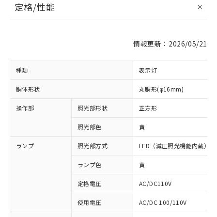
定格/性能
情報更新：2026/05/21
種類
表示灯
胴体形状
丸胴形(φ16mm)
操作部
照光部形状
正方形
照光部色
黄
ランプ
照光部方式
LED（減圧照光機能内蔵）
ランプ色
黄
定格電圧
AC/DC110V
使用電圧
AC/DC 100/110V