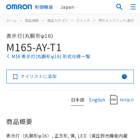
制御機器
Japan
ホーム
>
商品情報
>
商品カテゴリ
>
スイッチ
>
押ボタンスイッチ/表示灯
表示灯(丸胴形φ16)
M165-AY-T1
M16 表示灯(丸胴形φ16) 形式仕様一覧
マイリストに追加
日本語
English
PDF出力
商品概要
表示灯（丸胴形φ16）, 正方形, 黄, LED（減圧照光機能内蔵