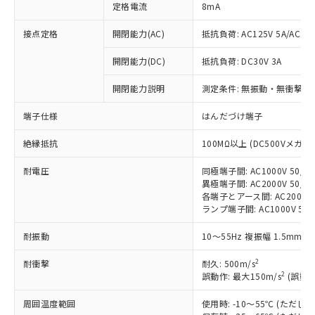
定格電流
8mA
接点定格
開閉能力(AC)
抵抗負荷: AC125V 5A/AC250
開閉能力(DC)
抵抗負荷: DC30V 3A
※1 対応状況
開閉能力説明
測定条件: 無振動・無衝撃状態
対応済み：EU RoHS指令（10物質）の
端子仕様
はんだづけ端子
非含有に対応した製品が提供可能な商品で
す。
絶縁抵抗
100MΩ以上 (DC500Vメガ)
対応予定：EU RoHS指令（10物質）の非含
ご利用条件
有に対応した製品に切り替える予定のある
耐電圧
同極端子間: AC1000V 50/60
異極端子間: AC2000V 50/60
商品です。
各端子とアース間: AC2000V 5
対応予定なし：EU RoHS指令（10物質）の
ランプ端子間: AC1000V 50
以下の条件をお読みいただき、同意のうえ
非含有に非対応の商品で、対応品を出す予
ご利用ください。
定はありません。
耐振動
10～55Hz 複振幅 1.5mm 
調査・確認中：EU RoHS指令（10物質）の
本サービスは、当社制御機器事業取扱
※1 中国RoHS○×表
非含有の対応状況を調査中または確認中の
2
耐衝撃
耐久: 500m/s
商品の当社在庫状況および標準価格
商品です。
2
誤動作: 最大150m/s
(誤動作
(税抜)を提供させていただくもので
「○」：最大均質材料含有率が中国RoHSの
非該当品：ライセンス料など無形物で、有
す。
基準値以下であることを示します。
害物質有無と関係のない商品です。
周囲温度範囲
使用時: -10～55℃ (ただ
当社制御機器事業取扱商品の中には、