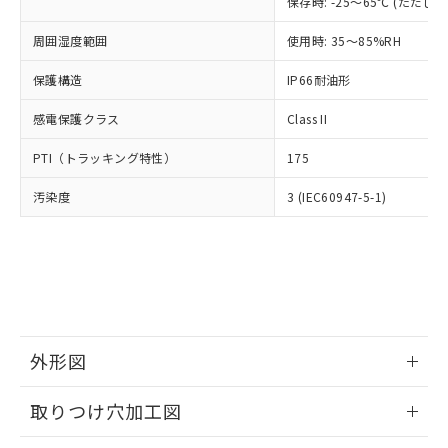
「×」：最大均質材料含有率が中国RoHSの
保存時: -25～65℃ (ただ
仕入先様の事情により、非含有部品として
本サービスの対象外となる商品もある
基準値を超えていることを示します。
いたものが、含有品と判明した場合などや
当社は、これら貴社製品のうち、外国
ことをご了承ください。
周囲湿度範囲
使用時: 35～85%RH
「－」：未確認です。当社販売部門へお問
むを得ず変更することがあります。
為替および外国貿易法に定める商品
在庫状況および標準価格照会結果は、
い合わせください。
（以下｢規制貨物等」という）を輸出
記載している更新日時点での社内デー
保護構造
IP66耐油形
*EU RoHS指令（10物質）：
または国外への提供する場合は、日本
記
タに基づき作成されるものであり、閲
説明
鉛(Pb) 1000ppm以下、 水銀(Hg) 1000ppm以下、 カド
*中国RoHS10物質の基準値 (GB/T26572)：
国政府の輸出許可(または役務取引許
号
覧された時点での実際の在庫および標
感電保護クラス
ミウム(Cd) 100ppm以下、
Class II
Pb(鉛) :1000ppm、 Hg(水銀) : 1000ppm、 Cd(カドミウ
可)を取得するなどの必要な手続きを
六価クロム(Cr(Ⅵ)) 1000ppm以下、ポリ臭化ビフェニル
ム) : 100ppm、
準価格とは異なる場合があることをご
類(PBB) 1000ppm以下、ポリ臭化ジフェニルエーテル類
Cr(Ⅵ)(六価クロム) : 1000ppm、 PBBs(ポリ臭化ビフェ
とります。
PTI（トラッキング特性）
175
了承ください。
(PBDE) 1000ppm以下、フタル酸ビス(2-エチルヘキシ
○
一定数以上の在庫あり
ニル類) : 1000ppm、 PBDEs(ポリ臭化ジフェニルエーテ
当社は規制貨物を破棄する場合は、完
ル) (DEHP)(別名：DOP) 1000ppm以下、フタル酸ブチ
正式な納期状況および標準価格はお客
ル類) : 1000ppm、
ルベンジル（BBP） 1000ppm以下、フタル酸ジブチル
全に破砕するなど、違法に輸出されな
汚染度
DBP(フタル酸ジブチル) : 1000ppm、 DIBP(フタル酸ジ
3 (IEC60947-5-1)
様のお取引先、またはお客様担当のオ
（DBP） 1000ppm以下、フタル酸ジイソブチル
イソブチル) : 1000ppm、 BBP(フタル酸ブチルベンジ
△
一定数には満たないが在庫あり
いよう必要な手段を講じます。
ムロン制御機器販売店・当社販売員に
(DIBP) 1000ppm以下
ル) : 1000ppm、
当社は貴社製品を、核兵器、ミサイ
但し、RoHS指令で産業用監視および制御機器に対する
DEHP(フタル酸ビス(2-エチルヘキシル)) : 1000ppm
ご相談ください。
適用除外項目は除く。
ル、化学兵器、生物兵器またはその他
－
在庫なし(最新の在庫状況につ
オムロン制御機器販売店や当社販売拠
フタル酸エステル類の４物質については閾値を超える意
武器並びにこれらの製造装置等に一切
いては、お客様のお取引先、ま
図的な使用がないことを確認しています。
点は「
販売ネットワーク
」をご確認
※2 環境保護使用期限
使用いたしません。
たはお客様担当のオムロン制御
ください。
当社は、貴社製品を第三者に販売する
機器販売店・当社販売員にご確
在庫状況および標準価格結果を当社の
※2 対応予定月
「ｅ」：有害物質（10物質）のすべてが基
場合は、上記1、2および3の内容を当
認ください)
事前の承諾なく第三者に漏洩または開
外形図
準値以下であることを示します。
該第三者に通知します。また当社は、
示しないようお願いします。
部品在庫の切り替え状況などにより、予定
「10」：通常の使用状況下において有害物
販売先および販売に係わる関係者が違
マイパーツ機能（部品リスト作成サー
空
受注生産機種、また在庫状況の
情報更新：2026/05/21
月が前後することがあります。
質が外部に漏えいし、環境に深刻な影響を
法に輸出するおそれがある場合は、取
取りつけ穴加工図
ビス）をご利用いただくには、I-Web
白
情報を公開していない機種
及ぼさない年数を意味します。
り引きをいたしません。
メンバーズにご登録されている必要が
「－」：未確認です。当社販売部門へお問
情報更新：2026/05/21