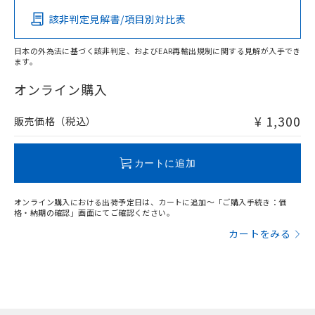
該非判定見解書/項目別対比表
O
O
O
O
日本の外為法に基づく該非判定、およびEAR再輸出規制に関する見解が入手でき
ます。
"対応済み"や非含有の記載がされた商品であっても、流通
在庫等で未対応品が混在する可能性があります。
オンライン購入
非含有品が必要な際は、弊社営業部門もしくは販売店へお
問い合わせください。
¥ 1,300
販売価格（税込）
この製品のRoHS/REACH対応状況ページへ
カートに追加
オンライン購入における出荷予定日は、カートに追加～「ご購入手続き：価
格・納期の確認」画面にてご確認ください。
カートをみる