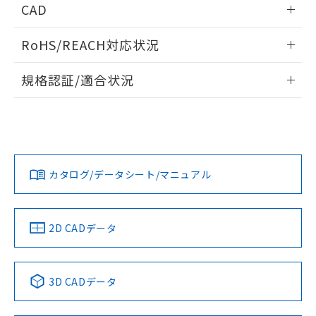
あります。
CAD
い合わせください。
お客様が当ウェブサイト上で当社にご
※3 非含有証明書ダウンロード
ログイン/会員登録いただくと、CADデータをダウンロー
登録された部品リストについて、当社
RoHS/REACH対応状況
ドすることができます。
および当社の共同利用者が、当社の製
下記の非含有証明書をダウンロードするこ
品・サービスに関するお客様との取
情報更新：2026/7/29
とができます。
規格認証/適合状況
合意する
キャンセル
引・商談に必要な範囲で利用すること
をご了承ください。
ログイン/会員登録
EU RoHS
注意事項・凡例
EU RoHS指令（10物質）の非含有証明書
※当社の共同利用者とは、
"個人情報
UL認証
CSA認証
CEマーキング
51物質の非含有証明書（当社基準）
の共同利用に関して"
の「1.共同利
※本証明書は発行日時点で非含有を証明す
用者の範囲」に記載されている法人を
No
No
N/A
対応状況
るもので、過去に遡って非含有を証明する
対応予定月
※1
※2
指します。
ダウンロードデータをご利用いただく前に、以下を必ずお読
ものではありません。
みください。
カタログ/データシート/マニュアル
対応済み
また、RoHS指令のフタル酸エステル類４
ソフトウェアの使用条件
物質の対応では、対応完了までの期間は出
LR型式承認
DNV型式承認
BV型式承認
KR型式承
荷製品に未対応品が混在することから備考
（イギリス
（ノルウェー
（フランス
（韓国
欄に対応日を記載しておりました。
船舶規格）
船舶規格）
船舶規格）
船舶規格
中国 RoHS
注意事項・凡例
2D CADデータ
既に当社にて対応品への在庫切替を完了
No
No
No
No
していることから、特段のことがない限
り、2022年1月12日より割愛しておりま
中国 RoHS表
※1 ※2
す。
3D CADデータ
この製品の規格認証/適合状況ページへ
Pb
Hg
Cd
Cr(VI)
その他の認証はこちらのページからご検索ください