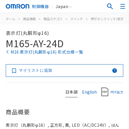
制御機器
Japan
ホーム
>
商品情報
>
商品カテゴリ
>
スイッチ
>
押ボタンスイッチ/表示灯
表示灯(丸胴形φ16)
M165-AY-24D
M16 表示灯(丸胴形φ16) 形式仕様一覧
マイリストに追加
日本語
English
PDF出力
商品概要
表示灯（丸胴形φ16）, 正方形, 黄, LED（AC/DC24V）, はん