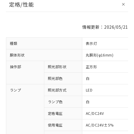
定格/性能
情報更新：2026/05/21
種類
表示灯
胴体形状
丸胴形(φ16mm)
操作部
照光部形状
正方形
照光部色
白
ランプ
照光部方式
LED
ランプ色
白
定格電圧
AC/DC24V
使用電圧
AC/DC24V±5%