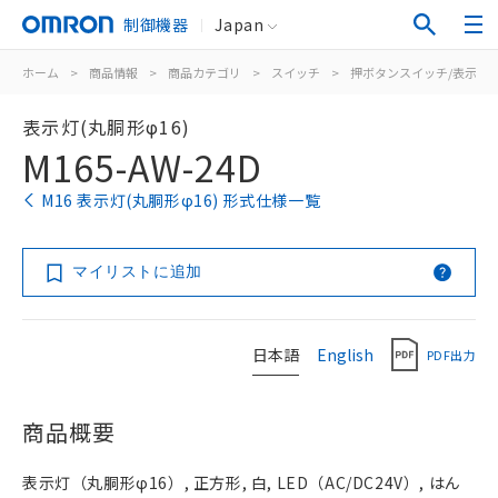
制御機器
Japan
ホーム
>
商品情報
>
商品カテゴリ
>
スイッチ
>
押ボタンスイッチ/表示灯
表示灯(丸胴形φ16)
M165-AW-24D
M16 表示灯(丸胴形φ16) 形式仕様一覧
マイリストに追加
日本語
English
PDF出力
商品概要
表示灯（丸胴形φ16）, 正方形, 白, LED（AC/DC24V）, はん