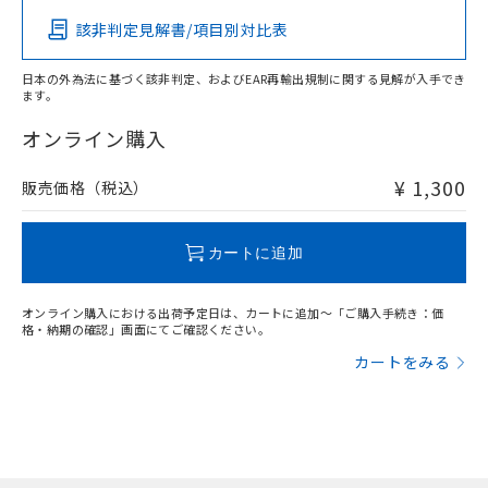
該非判定見解書/項目別対比表
O
O
O
O
日本の外為法に基づく該非判定、およびEAR再輸出規制に関する見解が入手でき
ます。
"対応済み"や非含有の記載がされた商品であっても、流通
在庫等で未対応品が混在する可能性があります。
オンライン購入
非含有品が必要な際は、弊社営業部門もしくは販売店へお
問い合わせください。
¥ 1,300
販売価格（税込）
この製品のRoHS/REACH対応状況ページへ
カートに追加
オンライン購入における出荷予定日は、カートに追加～「ご購入手続き：価
格・納期の確認」画面にてご確認ください。
カートをみる