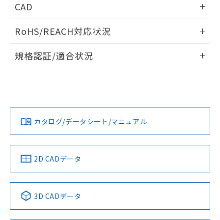
あります。
CAD
い合わせください。
お客様が当ウェブサイト上で当社にご
※3 非含有証明書ダウンロード
ログイン/会員登録いただくと、CADデータをダウンロー
登録された部品リストについて、当社
RoHS/REACH対応状況
ドすることができます。
および当社の共同利用者が、当社の製
下記の非含有証明書をダウンロードするこ
品・サービスに関するお客様との取
情報更新：2026/7/29
とができます。
規格認証/適合状況
合意する
キャンセル
引・商談に必要な範囲で利用すること
をご了承ください。
ログイン/会員登録
EU RoHS
注意事項・凡例
EU RoHS指令（10物質）の非含有証明書
※当社の共同利用者とは、
"個人情報
UL認証
CSA認証
CEマーキング
51物質の非含有証明書（当社基準）
の共同利用に関して"
の「1.共同利
※本証明書は発行日時点で非含有を証明す
用者の範囲」に記載されている法人を
No
No
N/A
対応状況
るもので、過去に遡って非含有を証明する
対応予定月
※1
※2
指します。
ダウンロードデータをご利用いただく前に、以下を必ずお読
ものではありません。
みください。
カタログ/データシート/マニュアル
対応済み
また、RoHS指令のフタル酸エステル類４
ソフトウェアの使用条件
物質の対応では、対応完了までの期間は出
LR型式承認
DNV型式承認
BV型式承認
KR型式承
荷製品に未対応品が混在することから備考
（イギリス
（ノルウェー
（フランス
（韓国
欄に対応日を記載しておりました。
船舶規格）
船舶規格）
船舶規格）
船舶規格
中国 RoHS
注意事項・凡例
2D CADデータ
既に当社にて対応品への在庫切替を完了
No
No
No
No
していることから、特段のことがない限
り、2022年1月12日より割愛しておりま
中国 RoHS表
※1 ※2
す。
3D CADデータ
この製品の規格認証/適合状況ページへ
Pb
Hg
Cd
Cr(VI)
その他の認証はこちらのページからご検索ください