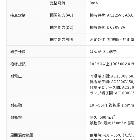
定格電流
8mA
接点定格
開閉能力(AC)
抵抗負荷: AC125V 5A/AC250
開閉能力(DC)
抵抗負荷: DC30V 3A
※1 対応状況
開閉能力説明
測定条件: 無振動・無衝撃状態
対応済み：EU RoHS指令（10物質）の
端子仕様
はんだづけ端子
非含有に対応した製品が提供可能な商品で
す。
絶縁抵抗
100MΩ以上 (DC500Vメガ)
対応予定：EU RoHS指令（10物質）の非含
ご利用条件
有に対応した製品に切り替える予定のある
耐電圧
同極端子間: AC1000V 50/60
異極端子間: AC2000V 50/60
商品です。
各端子とアース間: AC2000V 5
対応予定なし：EU RoHS指令（10物質）の
ランプ端子間: AC1000V 50
以下の条件をお読みいただき、同意のうえ
非含有に非対応の商品で、対応品を出す予
ご利用ください。
定はありません。
耐振動
10～55Hz 複振幅 1.5mm 
調査・確認中：EU RoHS指令（10物質）の
本サービスは、当社制御機器事業取扱
※1 中国RoHS○×表
非含有の対応状況を調査中または確認中の
2
耐衝撃
耐久: 500m/s
商品の当社在庫状況および標準価格
商品です。
2
誤動作: 最大150m/s
(誤動作
(税抜)を提供させていただくもので
「○」：最大均質材料含有率が中国RoHSの
非該当品：ライセンス料など無形物で、有
す。
基準値以下であることを示します。
害物質有無と関係のない商品です。
周囲温度範囲
使用時: -10～55℃ (ただ
当社制御機器事業取扱商品の中には、