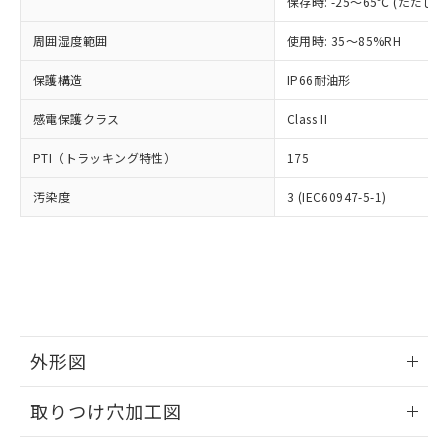
「×」：最大均質材料含有率が中国RoHSの
保存時: -25～65℃ (ただ
仕入先様の事情により、非含有部品として
本サービスの対象外となる商品もある
基準値を超えていることを示します。
いたものが、含有品と判明した場合などや
当社は、これら貴社製品のうち、外国
ことをご了承ください。
周囲湿度範囲
使用時: 35～85%RH
「－」：未確認です。当社販売部門へお問
むを得ず変更することがあります。
為替および外国貿易法に定める商品
在庫状況および標準価格照会結果は、
い合わせください。
（以下｢規制貨物等」という）を輸出
記載している更新日時点での社内デー
保護構造
IP66耐油形
*EU RoHS指令（10物質）：
または国外への提供する場合は、日本
記
タに基づき作成されるものであり、閲
説明
鉛(Pb) 1000ppm以下、 水銀(Hg) 1000ppm以下、 カド
*中国RoHS10物質の基準値 (GB/T26572)：
国政府の輸出許可(または役務取引許
号
覧された時点での実際の在庫および標
感電保護クラス
ミウム(Cd) 100ppm以下、
Class II
Pb(鉛) :1000ppm、 Hg(水銀) : 1000ppm、 Cd(カドミウ
可)を取得するなどの必要な手続きを
六価クロム(Cr(Ⅵ)) 1000ppm以下、ポリ臭化ビフェニル
ム) : 100ppm、
準価格とは異なる場合があることをご
類(PBB) 1000ppm以下、ポリ臭化ジフェニルエーテル類
Cr(Ⅵ)(六価クロム) : 1000ppm、 PBBs(ポリ臭化ビフェ
とります。
PTI（トラッキング特性）
175
了承ください。
(PBDE) 1000ppm以下、フタル酸ビス(2-エチルヘキシ
○
一定数以上の在庫あり
ニル類) : 1000ppm、 PBDEs(ポリ臭化ジフェニルエーテ
当社は規制貨物を破棄する場合は、完
ル) (DEHP)(別名：DOP) 1000ppm以下、フタル酸ブチ
正式な納期状況および標準価格はお客
ル類) : 1000ppm、
ルベンジル（BBP） 1000ppm以下、フタル酸ジブチル
全に破砕するなど、違法に輸出されな
汚染度
DBP(フタル酸ジブチル) : 1000ppm、 DIBP(フタル酸ジ
3 (IEC60947-5-1)
様のお取引先、またはお客様担当のオ
（DBP） 1000ppm以下、フタル酸ジイソブチル
イソブチル) : 1000ppm、 BBP(フタル酸ブチルベンジ
△
一定数には満たないが在庫あり
いよう必要な手段を講じます。
ムロン制御機器販売店・当社販売員に
(DIBP) 1000ppm以下
ル) : 1000ppm、
当社は貴社製品を、核兵器、ミサイ
但し、RoHS指令で産業用監視および制御機器に対する
DEHP(フタル酸ビス(2-エチルヘキシル)) : 1000ppm
ご相談ください。
適用除外項目は除く。
ル、化学兵器、生物兵器またはその他
－
在庫なし(最新の在庫状況につ
オムロン制御機器販売店や当社販売拠
フタル酸エステル類の４物質については閾値を超える意
武器並びにこれらの製造装置等に一切
いては、お客様のお取引先、ま
図的な使用がないことを確認しています。
点は「
販売ネットワーク
」をご確認
※2 環境保護使用期限
使用いたしません。
たはお客様担当のオムロン制御
ください。
当社は、貴社製品を第三者に販売する
機器販売店・当社販売員にご確
在庫状況および標準価格結果を当社の
※2 対応予定月
「ｅ」：有害物質（10物質）のすべてが基
場合は、上記1、2および3の内容を当
認ください)
事前の承諾なく第三者に漏洩または開
外形図
準値以下であることを示します。
該第三者に通知します。また当社は、
示しないようお願いします。
部品在庫の切り替え状況などにより、予定
「10」：通常の使用状況下において有害物
販売先および販売に係わる関係者が違
マイパーツ機能（部品リスト作成サー
空
受注生産機種、また在庫状況の
情報更新：2026/05/21
月が前後することがあります。
質が外部に漏えいし、環境に深刻な影響を
法に輸出するおそれがある場合は、取
取りつけ穴加工図
ビス）をご利用いただくには、I-Web
白
情報を公開していない機種
及ぼさない年数を意味します。
り引きをいたしません。
メンバーズにご登録されている必要が
「－」：未確認です。当社販売部門へお問
情報更新：2026/05/21