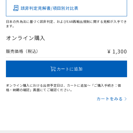
該非判定見解書/項目別対比表
O
O
O
O
日本の外為法に基づく該非判定、およびEAR再輸出規制に関する見解が入手でき
ます。
"対応済み"や非含有の記載がされた商品であっても、流通
在庫等で未対応品が混在する可能性があります。
オンライン購入
非含有品が必要な際は、弊社営業部門もしくは販売店へお
問い合わせください。
¥ 1,300
販売価格（税込）
この製品のRoHS/REACH対応状況ページへ
カートに追加
オンライン購入における出荷予定日は、カートに追加～「ご購入手続き：価
格・納期の確認」画面にてご確認ください。
カートをみる