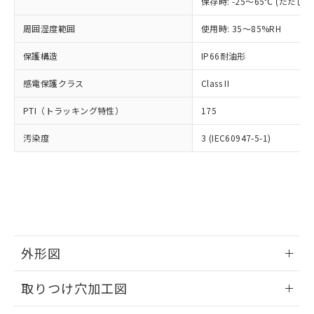
「×」：最大均質材料含有率が中国RoHSの
保存時: -25～65℃ (ただ
仕入先様の事情により、非含有部品として
本サービスの対象外となる商品もある
基準値を超えていることを示します。
いたものが、含有品と判明した場合などや
当社は、これら貴社製品のうち、外国
ことをご了承ください。
周囲湿度範囲
使用時: 35～85%RH
「－」：未確認です。当社販売部門へお問
むを得ず変更することがあります。
為替および外国貿易法に定める商品
在庫状況および標準価格照会結果は、
い合わせください。
（以下｢規制貨物等」という）を輸出
記載している更新日時点での社内デー
保護構造
IP66耐油形
*EU RoHS指令（10物質）：
または国外への提供する場合は、日本
記
タに基づき作成されるものであり、閲
説明
鉛(Pb) 1000ppm以下、 水銀(Hg) 1000ppm以下、 カド
*中国RoHS10物質の基準値 (GB/T26572)：
国政府の輸出許可(または役務取引許
号
覧された時点での実際の在庫および標
感電保護クラス
ミウム(Cd) 100ppm以下、
Class II
Pb(鉛) :1000ppm、 Hg(水銀) : 1000ppm、 Cd(カドミウ
可)を取得するなどの必要な手続きを
六価クロム(Cr(Ⅵ)) 1000ppm以下、ポリ臭化ビフェニル
ム) : 100ppm、
準価格とは異なる場合があることをご
類(PBB) 1000ppm以下、ポリ臭化ジフェニルエーテル類
Cr(Ⅵ)(六価クロム) : 1000ppm、 PBBs(ポリ臭化ビフェ
とります。
PTI（トラッキング特性）
175
了承ください。
(PBDE) 1000ppm以下、フタル酸ビス(2-エチルヘキシ
○
一定数以上の在庫あり
ニル類) : 1000ppm、 PBDEs(ポリ臭化ジフェニルエーテ
当社は規制貨物を破棄する場合は、完
ル) (DEHP)(別名：DOP) 1000ppm以下、フタル酸ブチ
正式な納期状況および標準価格はお客
ル類) : 1000ppm、
ルベンジル（BBP） 1000ppm以下、フタル酸ジブチル
全に破砕するなど、違法に輸出されな
汚染度
DBP(フタル酸ジブチル) : 1000ppm、 DIBP(フタル酸ジ
3 (IEC60947-5-1)
様のお取引先、またはお客様担当のオ
（DBP） 1000ppm以下、フタル酸ジイソブチル
イソブチル) : 1000ppm、 BBP(フタル酸ブチルベンジ
△
一定数には満たないが在庫あり
いよう必要な手段を講じます。
ムロン制御機器販売店・当社販売員に
(DIBP) 1000ppm以下
ル) : 1000ppm、
当社は貴社製品を、核兵器、ミサイ
但し、RoHS指令で産業用監視および制御機器に対する
DEHP(フタル酸ビス(2-エチルヘキシル)) : 1000ppm
ご相談ください。
適用除外項目は除く。
ル、化学兵器、生物兵器またはその他
－
在庫なし(最新の在庫状況につ
オムロン制御機器販売店や当社販売拠
フタル酸エステル類の４物質については閾値を超える意
武器並びにこれらの製造装置等に一切
いては、お客様のお取引先、ま
図的な使用がないことを確認しています。
点は「
販売ネットワーク
」をご確認
※2 環境保護使用期限
使用いたしません。
たはお客様担当のオムロン制御
ください。
当社は、貴社製品を第三者に販売する
機器販売店・当社販売員にご確
在庫状況および標準価格結果を当社の
※2 対応予定月
「ｅ」：有害物質（10物質）のすべてが基
場合は、上記1、2および3の内容を当
認ください)
事前の承諾なく第三者に漏洩または開
外形図
準値以下であることを示します。
該第三者に通知します。また当社は、
示しないようお願いします。
部品在庫の切り替え状況などにより、予定
「10」：通常の使用状況下において有害物
販売先および販売に係わる関係者が違
マイパーツ機能（部品リスト作成サー
空
受注生産機種、また在庫状況の
情報更新：2026/05/21
月が前後することがあります。
質が外部に漏えいし、環境に深刻な影響を
法に輸出するおそれがある場合は、取
取りつけ穴加工図
ビス）をご利用いただくには、I-Web
白
情報を公開していない機種
及ぼさない年数を意味します。
り引きをいたしません。
メンバーズにご登録されている必要が
「－」：未確認です。当社販売部門へお問
情報更新：2026/05/21