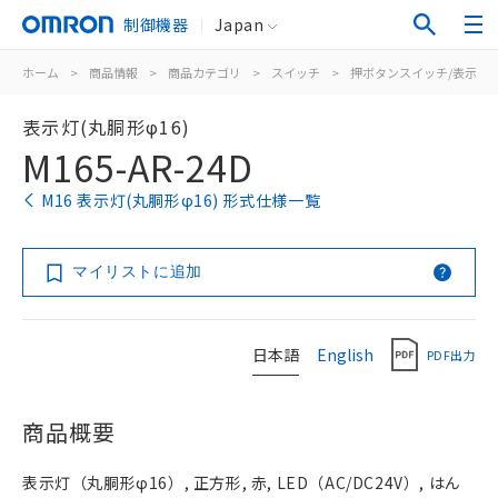
制御機器
Japan
ホーム
>
商品情報
>
商品カテゴリ
>
スイッチ
>
押ボタンスイッチ/表示灯
表示灯(丸胴形φ16)
M165-AR-24D
M16 表示灯(丸胴形φ16) 形式仕様一覧
マイリストに追加
日本語
English
PDF出力
商品概要
表示灯（丸胴形φ16）, 正方形, 赤, LED（AC/DC24V）, はん