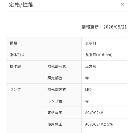
定格/性能
情報更新：2026/05/21
種類
表示灯
胴体形状
丸胴形(φ16mm)
操作部
照光部形状
正方形
照光部色
赤
ランプ
照光部方式
LED
ランプ色
赤
定格電圧
AC/DC24V
使用電圧
AC/DC24V±5%