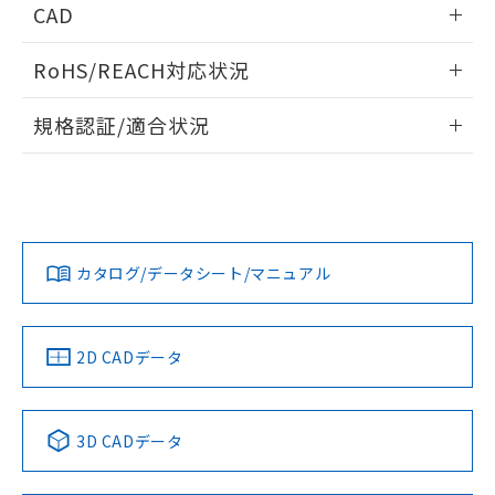
あります。
CAD
い合わせください。
お客様が当ウェブサイト上で当社にご
※3 非含有証明書ダウンロード
ログイン/会員登録いただくと、CADデータをダウンロー
登録された部品リストについて、当社
RoHS/REACH対応状況
ドすることができます。
および当社の共同利用者が、当社の製
下記の非含有証明書をダウンロードするこ
品・サービスに関するお客様との取
情報更新：2026/7/29
とができます。
規格認証/適合状況
合意する
キャンセル
引・商談に必要な範囲で利用すること
をご了承ください。
ログイン/会員登録
EU RoHS
注意事項・凡例
EU RoHS指令（10物質）の非含有証明書
※当社の共同利用者とは、
"個人情報
UL認証
CSA認証
CEマーキング
51物質の非含有証明書（当社基準）
の共同利用に関して"
の「1.共同利
※本証明書は発行日時点で非含有を証明す
用者の範囲」に記載されている法人を
No
No
N/A
対応状況
るもので、過去に遡って非含有を証明する
対応予定月
※1
※2
指します。
ダウンロードデータをご利用いただく前に、以下を必ずお読
ものではありません。
みください。
カタログ/データシート/マニュアル
対応済み
また、RoHS指令のフタル酸エステル類４
ソフトウェアの使用条件
物質の対応では、対応完了までの期間は出
LR型式承認
DNV型式承認
BV型式承認
KR型式承
荷製品に未対応品が混在することから備考
（イギリス
（ノルウェー
（フランス
（韓国
欄に対応日を記載しておりました。
船舶規格）
船舶規格）
船舶規格）
船舶規格
中国 RoHS
注意事項・凡例
2D CADデータ
既に当社にて対応品への在庫切替を完了
No
No
No
No
していることから、特段のことがない限
り、2022年1月12日より割愛しておりま
中国 RoHS表
※1 ※2
す。
3D CADデータ
この製品の規格認証/適合状況ページへ
Pb
Hg
Cd
Cr(VI)
その他の認証はこちらのページからご検索ください