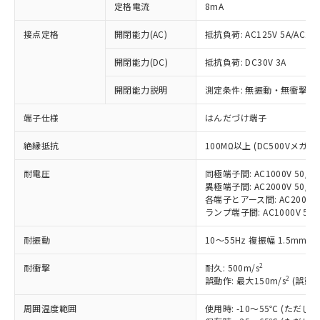
定格電流
8mA
接点定格
開閉能力(AC)
抵抗負荷: AC125V 5A/AC250
開閉能力(DC)
抵抗負荷: DC30V 3A
※1 対応状況
開閉能力説明
測定条件: 無振動・無衝撃状態
対応済み：EU RoHS指令（10物質）の
端子仕様
はんだづけ端子
非含有に対応した製品が提供可能な商品で
す。
絶縁抵抗
100MΩ以上 (DC500Vメガ)
対応予定：EU RoHS指令（10物質）の非含
ご利用条件
有に対応した製品に切り替える予定のある
耐電圧
同極端子間: AC1000V 50/60
異極端子間: AC2000V 50/60
商品です。
各端子とアース間: AC2000V 5
対応予定なし：EU RoHS指令（10物質）の
ランプ端子間: AC1000V 50
以下の条件をお読みいただき、同意のうえ
非含有に非対応の商品で、対応品を出す予
ご利用ください。
定はありません。
耐振動
10～55Hz 複振幅 1.5mm 
調査・確認中：EU RoHS指令（10物質）の
本サービスは、当社制御機器事業取扱
※1 中国RoHS○×表
非含有の対応状況を調査中または確認中の
2
耐衝撃
耐久: 500m/s
商品の当社在庫状況および標準価格
商品です。
2
誤動作: 最大150m/s
(誤動作
(税抜)を提供させていただくもので
「○」：最大均質材料含有率が中国RoHSの
非該当品：ライセンス料など無形物で、有
す。
基準値以下であることを示します。
害物質有無と関係のない商品です。
周囲温度範囲
使用時: -10～55℃ (ただ
当社制御機器事業取扱商品の中には、