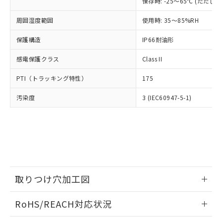
為替および外国貿易法に定める商品
保存時: -25～65℃ (ただ
在庫状況および標準価格照会結果は、
い合わせください。
（以下｢規制貨物等」という）を輸出
記載している更新日時点での社内デー
*EU RoHS指令（10物質）：
周囲湿度範囲
または国外への提供する場合は、日本
使用時: 35～85%RH
記
タに基づき作成されるものであり、閲
説明
鉛(Pb) 1000ppm以下、 水銀(Hg) 1000ppm以下、 カド
*中国RoHS10物質の基準値 (GB/T26572)：
国政府の輸出許可(または役務取引許
号
覧された時点での実際の在庫および標
ミウム(Cd) 100ppm以下、
Pb(鉛) :1000ppm、 Hg(水銀) : 1000ppm、 Cd(カドミウ
保護構造
IP66耐油形
可)を取得するなどの必要な手続きを
六価クロム(Cr(Ⅵ)) 1000ppm以下、ポリ臭化ビフェニル
ム) : 100ppm、
準価格とは異なる場合があることをご
類(PBB) 1000ppm以下、ポリ臭化ジフェニルエーテル類
Cr(Ⅵ)(六価クロム) : 1000ppm、 PBBs(ポリ臭化ビフェ
とります。
了承ください。
(PBDE) 1000ppm以下、フタル酸ビス(2-エチルヘキシ
○
一定数以上の在庫あり
ニル類) : 1000ppm、 PBDEs(ポリ臭化ジフェニルエーテ
感電保護クラス
Class II
当社は規制貨物を破棄する場合は、完
ル) (DEHP)(別名：DOP) 1000ppm以下、フタル酸ブチ
正式な納期状況および標準価格はお客
ル類) : 1000ppm、
ルベンジル（BBP） 1000ppm以下、フタル酸ジブチル
全に破砕するなど、違法に輸出されな
DBP(フタル酸ジブチル) : 1000ppm、 DIBP(フタル酸ジ
様のお取引先、またはお客様担当のオ
PTI（トラッキング特性）
175
（DBP） 1000ppm以下、フタル酸ジイソブチル
イソブチル) : 1000ppm、 BBP(フタル酸ブチルベンジ
△
一定数には満たないが在庫あり
いよう必要な手段を講じます。
ムロン制御機器販売店・当社販売員に
(DIBP) 1000ppm以下
ル) : 1000ppm、
当社は貴社製品を、核兵器、ミサイ
但し、RoHS指令で産業用監視および制御機器に対する
DEHP(フタル酸ビス(2-エチルヘキシル)) : 1000ppm
ご相談ください。
汚染度
3 (IEC60947-5-1)
適用除外項目は除く。
ル、化学兵器、生物兵器またはその他
－
在庫なし(最新の在庫状況につ
オムロン制御機器販売店や当社販売拠
フタル酸エステル類の４物質については閾値を超える意
武器並びにこれらの製造装置等に一切
いては、お客様のお取引先、ま
図的な使用がないことを確認しています。
点は「
販売ネットワーク
」をご確認
※2 環境保護使用期限
使用いたしません。
たはお客様担当のオムロン制御
ください。
当社は、貴社製品を第三者に販売する
機器販売店・当社販売員にご確
在庫状況および標準価格結果を当社の
※2 対応予定月
「ｅ」：有害物質（10物質）のすべてが基
場合は、上記1、2および3の内容を当
認ください)
事前の承諾なく第三者に漏洩または開
準値以下であることを示します。
該第三者に通知します。また当社は、
示しないようお願いします。
部品在庫の切り替え状況などにより、予定
「10」：通常の使用状況下において有害物
販売先および販売に係わる関係者が違
マイパーツ機能（部品リスト作成サー
空
受注生産機種、また在庫状況の
月が前後することがあります。
質が外部に漏えいし、環境に深刻な影響を
法に輸出するおそれがある場合は、取
取りつけ穴加工図
ビス）をご利用いただくには、I-Web
白
情報を公開していない機種
及ぼさない年数を意味します。
り引きをいたしません。
メンバーズにご登録されている必要が
「－」：未確認です。当社販売部門へお問
情報更新：2026/05/21
あります。
RoHS/REACH対応状況
い合わせください。
お客様が当ウェブサイト上で当社にご
※3 非含有証明書ダウンロード
登録された部品リストについて、当社
情報更新：2026/7/29