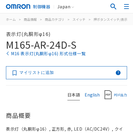
制御機器
Japan
ホーム
>
商品情報
>
商品カテゴリ
>
スイッチ
>
押ボタンスイッチ/表示灯
表示灯(丸胴形φ16)
M165-AR-24D-S
M16 表示灯(丸胴形φ16) 形式仕様一覧
マイリストに追加
日本語
English
PDF出力
商品概要
表示灯（丸胴形φ16）, 正方形, 赤, LED（AC/DC24V）, クイ