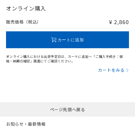
"対応済み"や非含有の記載がされた商品であっても、流通
在庫等で未対応品が混在する可能性があります。
オンライン購入
非含有品が必要な際は、弊社営業部門もしくは販売店へお
問い合わせください。
¥ 2,860
販売価格（税込）
この製品のRoHS/REACH対応状況ページへ
カートに追加
オンライン購入における出荷予定日は、カートに追加～「ご購入手続き：価
格・納期の確認」画面にてご確認ください。
カートをみる
ページ先頭へ戻る
お知らせ・最新情報