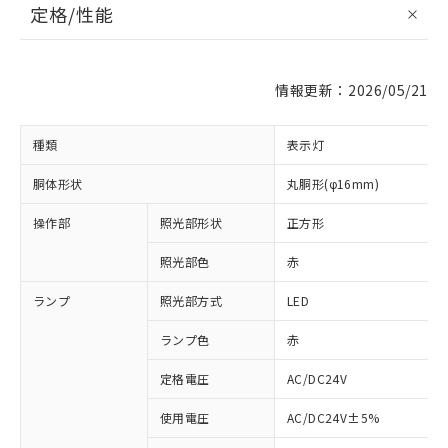
定格/性能
情報更新：2026/05/21
種類
表示灯
胴体形状
丸胴形(φ16mm)
操作部
照光部形状
正方形
照光部色
赤
ランプ
照光部方式
LED
ランプ色
赤
定格電圧
AC/DC24V
使用電圧
AC/DC24V±5%