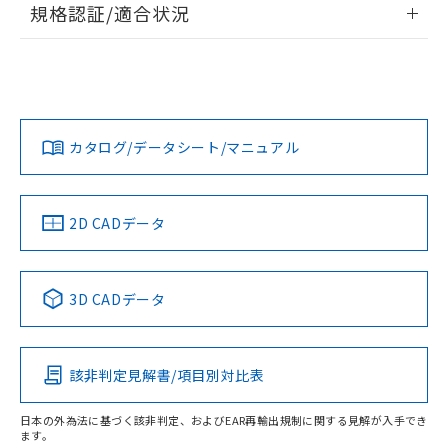
規格認証/適合状況
および当社の共同利用者が、当社の製
下記の非含有証明書をダウンロードするこ
品・サービスに関するお客様との取
EU RoHS
注意事項・凡例
とができます。
UL認証
CSA認証
CEマーキング
合意する
キャンセル
引・商談に必要な範囲で利用すること
をご了承ください。
EU RoHS指令（10物質）の非含有証明書
No
No
N/A
※当社の共同利用者とは、
"個人情報
対応状況
対応予定月
※1
※2
51物質の非含有証明書（当社基準）
の共同利用に関して"
の「1.共同利
※本証明書は発行日時点で非含有を証明す
用者の範囲」に記載されている法人を
カタログ/データシート/マニュアル
対応済み
るもので、過去に遡って非含有を証明する
指します。
LR型式承認
DNV型式承認
BV型式承認
KR型式承
ものではありません。
（イギリス
（ノルウェー
（フランス
（韓国
また、RoHS指令のフタル酸エステル類４
船舶規格）
船舶規格）
船舶規格）
船舶規格
中国 RoHS
注意事項・凡例
物質の対応では、対応完了までの期間は出
2D CADデータ
荷製品に未対応品が混在することから備考
No
No
No
No
欄に対応日を記載しておりました。
中国 RoHS表
既に当社にて対応品への在庫切替を完了
※1 ※2
3D CADデータ
していることから、特段のことがない限
この製品の規格認証/適合状況ページへ
Pb
Hg
Cd
Cr(VI)
り、2022年1月12日より割愛しておりま
その他の認証はこちらのページからご検索ください
す。
該非判定見解書/項目別対比表
O
O
O
O
日本の外為法に基づく該非判定、およびEAR再輸出規制に関する見解が入手でき
ます。