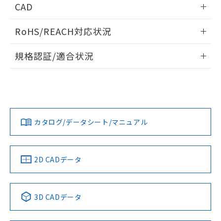
あります。
CAD
い合わせください。
お客様が当ウェブサイト上で当社にご
※3 非含有証明書ダウンロード
ログイン/会員登録いただくと、CADデータをダウンロー
登録された部品リストについて、当社
RoHS/REACH対応状況
ドすることができます。
および当社の共同利用者が、当社の製
下記の非含有証明書をダウンロードするこ
品・サービスに関するお客様との取
情報更新：2026/7/29
とができます。
規格認証/適合状況
合意する
キャンセル
引・商談に必要な範囲で利用すること
をご了承ください。
ログイン/会員登録
EU RoHS
注意事項・凡例
EU RoHS指令（10物質）の非含有証明書
※当社の共同利用者とは、
"個人情報
UL認証
CSA認証
CEマーキング
51物質の非含有証明書（当社基準）
の共同利用に関して"
の「1.共同利
※本証明書は発行日時点で非含有を証明す
用者の範囲」に記載されている法人を
No
No
N/A
対応状況
るもので、過去に遡って非含有を証明する
対応予定月
※1
※2
指します。
ダウンロードデータをご利用いただく前に、以下を必ずお読
ものではありません。
みください。
カタログ/データシート/マニュアル
対応済み
また、RoHS指令のフタル酸エステル類４
ソフトウェアの使用条件
物質の対応では、対応完了までの期間は出
LR型式承認
DNV型式承認
BV型式承認
KR型式承
荷製品に未対応品が混在することから備考
（イギリス
（ノルウェー
（フランス
（韓国
欄に対応日を記載しておりました。
船舶規格）
船舶規格）
船舶規格）
船舶規格
中国 RoHS
注意事項・凡例
2D CADデータ
既に当社にて対応品への在庫切替を完了
No
No
No
No
していることから、特段のことがない限
り、2022年1月12日より割愛しておりま
中国 RoHS表
※1 ※2
す。
3D CADデータ
この製品の規格認証/適合状況ページへ
Pb
Hg
Cd
Cr(VI)
その他の認証はこちらのページからご検索ください