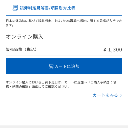
該非判定見解書/項目別対比表
O
O
O
O
日本の外為法に基づく該非判定、およびEAR再輸出規制に関する見解が入手でき
ます。
"対応済み"や非含有の記載がされた商品であっても、流通
在庫等で未対応品が混在する可能性があります。
オンライン購入
非含有品が必要な際は、弊社営業部門もしくは販売店へお
問い合わせください。
¥ 1,300
販売価格（税込）
この製品のRoHS/REACH対応状況ページへ
カートに追加
オンライン購入における出荷予定日は、カートに追加～「ご購入手続き：価
格・納期の確認」画面にてご確認ください。
カートをみる