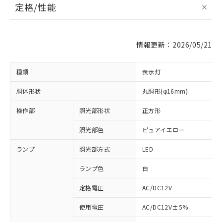
定格/性能
情報更新：2026/05/21
種類
表示灯
胴体形状
丸胴形(φ16mm)
操作部
照光部形状
正方形
照光部色
ピュアイエロー
ランプ
照光部方式
LED
ランプ色
白
定格電圧
AC/DC12V
使用電圧
AC/DC12V±5%