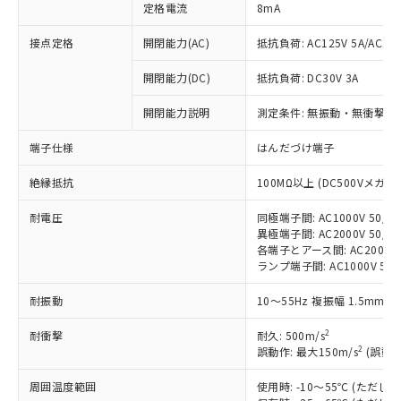
定格電流
8mA
接点定格
開閉能力(AC)
抵抗負荷: AC125V 5A/AC250
開閉能力(DC)
抵抗負荷: DC30V 3A
※1 対応状況
開閉能力説明
測定条件: 無振動・無衝撃状態
対応済み：EU RoHS指令（10物質）の
端子仕様
はんだづけ端子
非含有に対応した製品が提供可能な商品で
す。
絶縁抵抗
100MΩ以上 (DC500Vメガ)
対応予定：EU RoHS指令（10物質）の非含
ご利用条件
有に対応した製品に切り替える予定のある
耐電圧
同極端子間: AC1000V 50/60
異極端子間: AC2000V 50/60
商品です。
各端子とアース間: AC2000V 5
対応予定なし：EU RoHS指令（10物質）の
ランプ端子間: AC1000V 50
以下の条件をお読みいただき、同意のうえ
非含有に非対応の商品で、対応品を出す予
ご利用ください。
定はありません。
耐振動
10～55Hz 複振幅 1.5mm 
調査・確認中：EU RoHS指令（10物質）の
本サービスは、当社制御機器事業取扱
※1 中国RoHS○×表
非含有の対応状況を調査中または確認中の
2
耐衝撃
耐久: 500m/s
商品の当社在庫状況および標準価格
商品です。
2
誤動作: 最大150m/s
(誤動作
(税抜)を提供させていただくもので
「○」：最大均質材料含有率が中国RoHSの
非該当品：ライセンス料など無形物で、有
す。
基準値以下であることを示します。
害物質有無と関係のない商品です。
周囲温度範囲
使用時: -10～55℃ (ただ
当社制御機器事業取扱商品の中には、