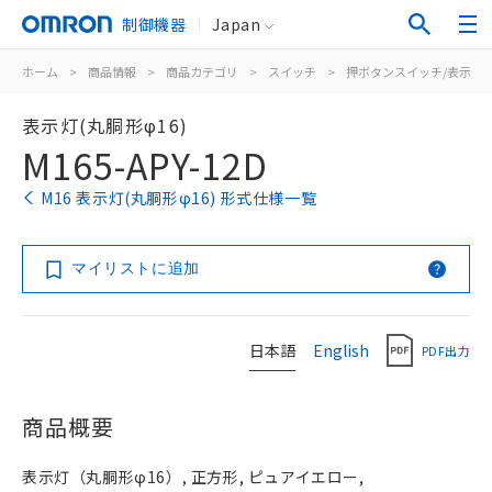
制御機器
Japan
ホーム
>
商品情報
>
商品カテゴリ
>
スイッチ
>
押ボタンスイッチ/表示灯
表示灯(丸胴形φ16)
M165-APY-12D
M16 表示灯(丸胴形φ16) 形式仕様一覧
マイリストに追加
日本語
English
PDF出力
商品概要
表示灯（丸胴形φ16）, 正方形, ピュアイエロー,