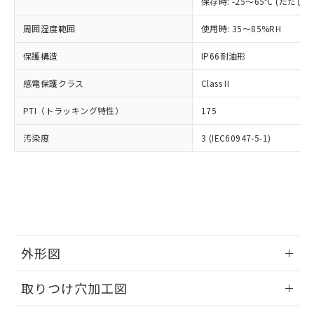
「×」：最大均質材料含有率が中国RoHSの
保存時: -25～65℃ (ただ
仕入先様の事情により、非含有部品として
本サービスの対象外となる商品もある
基準値を超えていることを示します。
いたものが、含有品と判明した場合などや
当社は、これら貴社製品のうち、外国
ことをご了承ください。
周囲湿度範囲
使用時: 35～85%RH
「－」：未確認です。当社販売部門へお問
むを得ず変更することがあります。
為替および外国貿易法に定める商品
在庫状況および標準価格照会結果は、
い合わせください。
（以下｢規制貨物等」という）を輸出
記載している更新日時点での社内デー
保護構造
IP66耐油形
*EU RoHS指令（10物質）：
または国外への提供する場合は、日本
記
タに基づき作成されるものであり、閲
説明
鉛(Pb) 1000ppm以下、 水銀(Hg) 1000ppm以下、 カド
*中国RoHS10物質の基準値 (GB/T26572)：
国政府の輸出許可(または役務取引許
号
覧された時点での実際の在庫および標
感電保護クラス
ミウム(Cd) 100ppm以下、
Class II
Pb(鉛) :1000ppm、 Hg(水銀) : 1000ppm、 Cd(カドミウ
可)を取得するなどの必要な手続きを
六価クロム(Cr(Ⅵ)) 1000ppm以下、ポリ臭化ビフェニル
ム) : 100ppm、
準価格とは異なる場合があることをご
類(PBB) 1000ppm以下、ポリ臭化ジフェニルエーテル類
Cr(Ⅵ)(六価クロム) : 1000ppm、 PBBs(ポリ臭化ビフェ
とります。
PTI（トラッキング特性）
175
了承ください。
(PBDE) 1000ppm以下、フタル酸ビス(2-エチルヘキシ
○
一定数以上の在庫あり
ニル類) : 1000ppm、 PBDEs(ポリ臭化ジフェニルエーテ
当社は規制貨物を破棄する場合は、完
ル) (DEHP)(別名：DOP) 1000ppm以下、フタル酸ブチ
正式な納期状況および標準価格はお客
ル類) : 1000ppm、
ルベンジル（BBP） 1000ppm以下、フタル酸ジブチル
全に破砕するなど、違法に輸出されな
汚染度
DBP(フタル酸ジブチル) : 1000ppm、 DIBP(フタル酸ジ
3 (IEC60947-5-1)
様のお取引先、またはお客様担当のオ
（DBP） 1000ppm以下、フタル酸ジイソブチル
イソブチル) : 1000ppm、 BBP(フタル酸ブチルベンジ
△
一定数には満たないが在庫あり
いよう必要な手段を講じます。
ムロン制御機器販売店・当社販売員に
(DIBP) 1000ppm以下
ル) : 1000ppm、
当社は貴社製品を、核兵器、ミサイ
但し、RoHS指令で産業用監視および制御機器に対する
DEHP(フタル酸ビス(2-エチルヘキシル)) : 1000ppm
ご相談ください。
適用除外項目は除く。
ル、化学兵器、生物兵器またはその他
－
在庫なし(最新の在庫状況につ
オムロン制御機器販売店や当社販売拠
フタル酸エステル類の４物質については閾値を超える意
武器並びにこれらの製造装置等に一切
いては、お客様のお取引先、ま
図的な使用がないことを確認しています。
点は「
販売ネットワーク
」をご確認
※2 環境保護使用期限
使用いたしません。
たはお客様担当のオムロン制御
ください。
当社は、貴社製品を第三者に販売する
機器販売店・当社販売員にご確
在庫状況および標準価格結果を当社の
※2 対応予定月
「ｅ」：有害物質（10物質）のすべてが基
場合は、上記1、2および3の内容を当
認ください)
事前の承諾なく第三者に漏洩または開
外形図
準値以下であることを示します。
該第三者に通知します。また当社は、
示しないようお願いします。
部品在庫の切り替え状況などにより、予定
「10」：通常の使用状況下において有害物
販売先および販売に係わる関係者が違
マイパーツ機能（部品リスト作成サー
空
受注生産機種、また在庫状況の
情報更新：2026/05/21
月が前後することがあります。
質が外部に漏えいし、環境に深刻な影響を
法に輸出するおそれがある場合は、取
取りつけ穴加工図
ビス）をご利用いただくには、I-Web
白
情報を公開していない機種
及ぼさない年数を意味します。
り引きをいたしません。
メンバーズにご登録されている必要が
「－」：未確認です。当社販売部門へお問
情報更新：2026/05/21