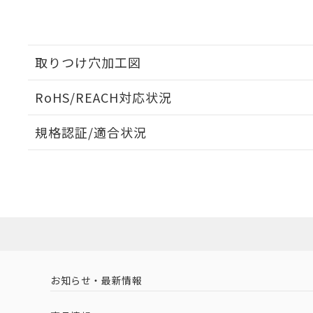
取りつけ穴加工図
RoHS/REACH対応状況
規格認証/適合状況
EU RoHS
注意事項・凡例
UL認証
CSA認証
CEマーキング
No
No
N/A
対応状況
対応予定月
※1
※2
対応済み
LR型式承認
DNV型式承認
BV型式承認
KR
（イギリス
（ノルウェー
（フランス
（
お知らせ・最新情報
中国 RoHS
注意事項・凡例
船舶規格）
船舶規格）
船舶規格）
船