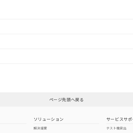
情報更新：2
情報更新：
CCC認証
電波法
N/A
N/A
非含有証明書
※3
ページ先頭へ戻る
ダウンロードはこちら
型式承認
NK型式承認
ABS型式承認
韓国
（日本
（アメリカ
ソリューション
サービスサポ
舶規格）
船舶規格）
船舶規格）
解決提案
テスト機貸出