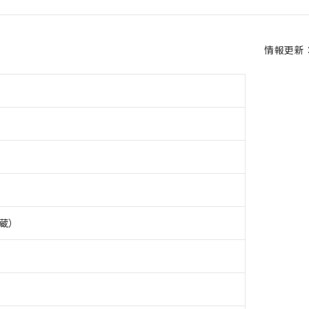
情報更新：2
蔵）
 RoHS指令（10物質）の非含有に対応した製品が提供可能な商品です
oHS指令（10物質）の非含有に対応した製品に切り替える予定のある