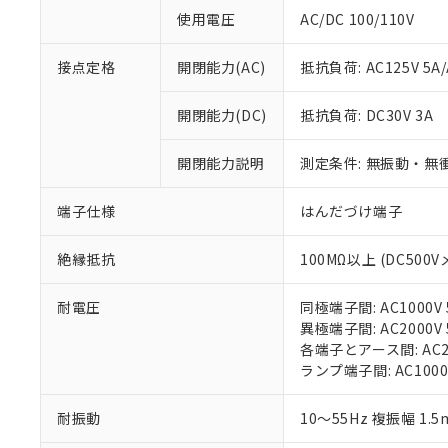
対応予定なし：EU
使用電圧
AC/DC 100/110V
調査・確認中：EU
ご利用条件
非該当品：ライセ
※1 中国RoHS
仕入先様の事情に
接点定格
開閉能力(AC)
抵抗負荷: AC125V 5A/
があります。
以下の条件をお読
「○」：最大均質
開閉能力(DC)
抵抗負荷: DC30V 3A
「×」：最大均質
本サービスは
当社は、これ
*EU RoHS指令（10物
「－」：未確認で
鉛(Pb) 1000ppm以下、
くものです。
う）を輸出ま
記
説明
六価クロム(Cr(Ⅵ)) 1
開閉能力説明
測定条件: 無振動・無衝
当社制御機器
などの必要な
フタル酸ビス(2-エチルヘ
号
*中国RoHS10物質の基準値 
ル（DBP） 1000ppm
在庫状況およ
当社は規制貨
Pb(鉛) :1000ppm、 Hg
但し、RoHS指令で産
端子仕様
はんだづけ端子
のであり、閲
ます。
Cr(Ⅵ)(六価クロム) : 
フタル酸エステル類の４
○
一定数以
DBP(フタル酸ジブチル) :
い。
当社は貴社製
DEHP(フタル酸ビス(2-エ
正式な納期状
置等に一切使
絶縁抵抗
100MΩ以上 (DC500V
当社販売員に
※2 対応予定月
△
一定数に
当社は、貴社
オムロン制御
また当社は、
※2 環境保護使
耐電圧
同極端子間: AC1000V 5
在庫状況およ
部品在庫の切り替
たしません。
－
在庫なし
異極端子間: AC2000V 5
す。
「ｅ」：有害物質
機器販売
各端子とアース間: AC200
マイパーツ機
「10」：通常の
ランプ端子間: AC1000
ている必要が
味します。
空
受注生産
お客様が当ウ
※3 非含有証明
「－」：未確認で
白
耐振動
10～55Hz 複振幅 1.
が、当社の製
さい。
下記の非含有証明