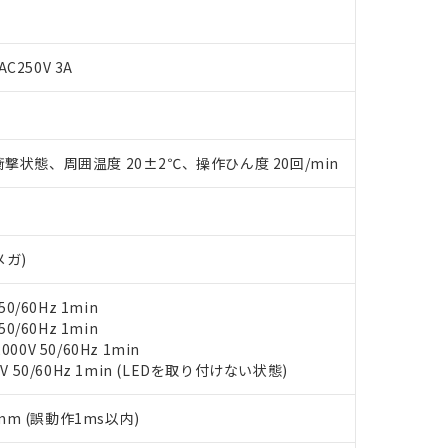
 RoHS指令（10物質）の非含有に非対応の商品で、対応品を出す予
 RoHS指令（10物質）の非含有の対応状況を調査中または確認中の
ンス料など無形物で、有害物質有無と関係のない商品です。
○×表
より、非含有部品としていたものが、含有品と判明した場合などやむ
AC250V 3A
みいただき、同意のうえご利用ください。
材料含有率が中国RoHSの基準値以下であることを示します。
材料含有率が中国RoHSの基準値を超えていることを示します。
、当社制御機器事業取扱商品の当社在庫状況および標準価格(税抜)
ら貴社製品のうち、外国為替および外国貿易法に定める商品（以下｢
質）：
す。当社販売部門へお問い合わせください。
 水銀(Hg) 1000ppm以下、 カドミウム(Cd) 100ppm以下、
たは国外への提供する場合は、日本国政府の輸出許可(または役務取
000ppm以下、ポリ臭化ビフェニル類(PBB) 1000ppm以下、ポリ臭化ジフェニルエーテル類(P
撃状態、周囲温度 20±2℃、操作ひん度 20回/min
事業取扱商品の中には、本サービスの対象外となる商品もあること
手続きをとります。
キシル) (DEHP)(別名：DOP) 1000ppm以下、フタル酸ブチルベンジル（BBP） 100
(GB/T26572)：
以下、フタル酸ジイソブチル (DIBP) 1000ppm以下
び標準価格照会結果は、記載している更新日時点での社内データに
物を破棄する場合は、完全に破砕するなど、違法に輸出されないよ
(水銀) : 1000ppm、 Cd(カドミウム) : 100ppm、
業用監視および制御機器に対する適用除外項目は除く。
覧された時点での実際の在庫および標準価格とは異なる場合がある
1000ppm、 PBBs(ポリ臭化ビフェニル類) : 1000ppm、 PBDEs(ポリ臭化ジフェニルエーテル類
物質については閾値を超える意図的な使用がないことを確認しています。
上の在庫あり
 1000ppm、 DIBP(フタル酸ジイソブチル) : 1000ppm、 BBP(フタル酸ブチルベンジル) :
品を、核兵器、ミサイル、化学兵器、生物兵器またはその他武器並
チルヘキシル)) : 1000ppm
況および標準価格はお客様のお取引先、またはお客様担当のオムロ
用いたしません。
メガ)
ご相談ください。
は満たないが在庫あり
製品を第三者に販売する場合は、上記1、2および3の内容を当該第
機器販売店や当社販売拠点は「
販売ネットワーク
」をご確認くだ
販売先および販売に係わる関係者が違法に輸出するおそれがある場
用期限
0/60Hz 1min
び標準価格結果を当社の事前の承諾なく第三者に漏洩または開示し
え状況などにより、予定月が前後することがあります。
(最新の在庫状況については、お客様のお取引先、またはお客様担当
0/60Hz 1min
（10物質）のすべてが基準値以下であることを示します。
店・当社販売員にご確認ください)
0V 50/60Hz 1min
能（部品リスト作成サービス）をご利用いただくには、I-Webメン
使用状況下において有害物質が外部に漏えいし、環境に深刻な影響を
V 50/60Hz 1min (LEDを取り付けない状態)
あります。
機種、また在庫状況の情報を公開していない機種
ェブサイト上で当社にご登録された部品リストについて、当社およ
書ダウンロード
す。当社販売部門へお問い合わせください。
5mm (誤動作1ms以内)
品・サービスに関するお客様との取引・商談に必要な範囲で利用す
合意する
キャンセル
書をダウンロードすることができます。