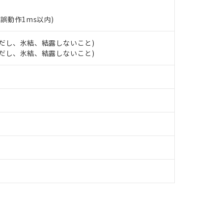
利用者とは、
"個人情報の共同利用に関して"
の「1.共同利用者の
します。
(誤動作1ms以内)
10物質）の非含有証明書
明書（当社基準）
日時点で非含有を証明するもので、過去に遡って非含有を証明するも
 (ただし、氷結、結露しないこと)
令のフタル酸エステル類４物質の対応では、対応完了までの期間は出
 (ただし、氷結、結露しないこと)
備考欄に対応日を記載しておりました。
品への在庫切替を完了していることから、特段のことがない限り、20
す。