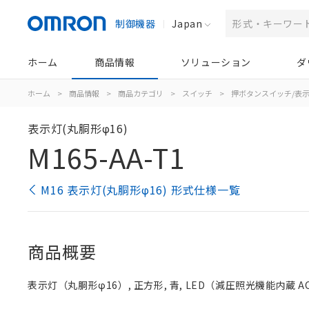
制御機器
Japan
ホーム
商品情報
ソリューション
ダ
ホーム
>
商品情報
>
商品カテゴリ
>
スイッチ
>
押ボタンスイッチ/表
表示灯(丸胴形φ16)
M165-AA-T1
M16 表示灯(丸胴形φ16) 形式仕様一覧
商品概要
表示灯（丸胴形φ16）, 正方形, 青, LED（減圧照光機能内蔵 AC/