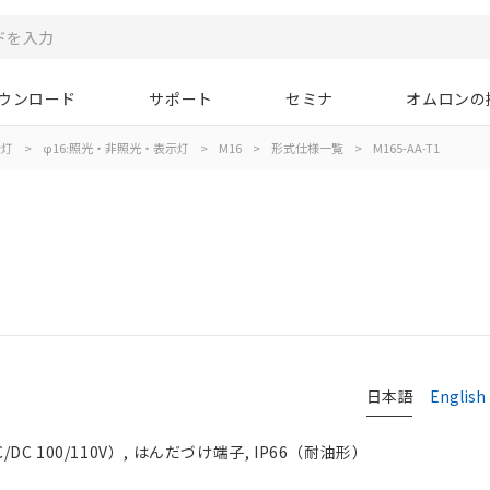
ウンロード
サポート
セミナ
オムロンの
示灯
>
φ16:照光・非照光・表示灯
>
M16
>
形式仕様一覧
>
M165-AA-T1
日本語
English
DC 100/110V）, はんだづけ端子, IP66（耐油形）