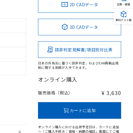
2D CADデータ
在庫・価格
無料テスト機
3D CADデータ
該非判定見解書/項目別対比表
日本の外為法に基づく該非判定、およびEAR再輸出規
制に関する見解が入手できます。
オンライン購入
¥ 3,630
販売価格（税込）
カートに追加
オンライン購入における出荷予定日は、カートに追加
～「ご購入手続き：価格・納期の確認」画面にてご確