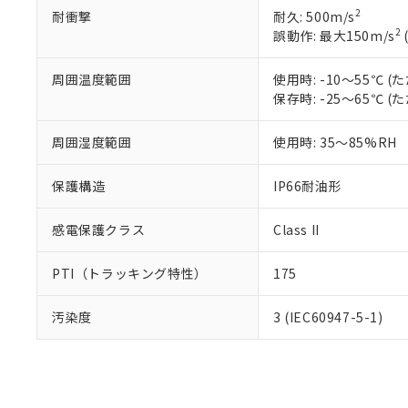
※当社の共同
2
耐衝撃
耐久: 500m/s
いる法人を指
2
誤動作: 最大150m/s
EU RoHS指令（
51物質の非含有証
※本証明書は発行
周囲温度範囲
使用時: -10～55℃
また、RoHS指
保存時: -25～65℃
混在することから
既に当社にて対応
周囲湿度範囲
使用時: 35～85%RH
り割愛しておりま
保護構造
IP66耐油形
感電保護クラス
Class II
PTI（トラッキング特性）
175
汚染度
3 (IEC60947-5-1)