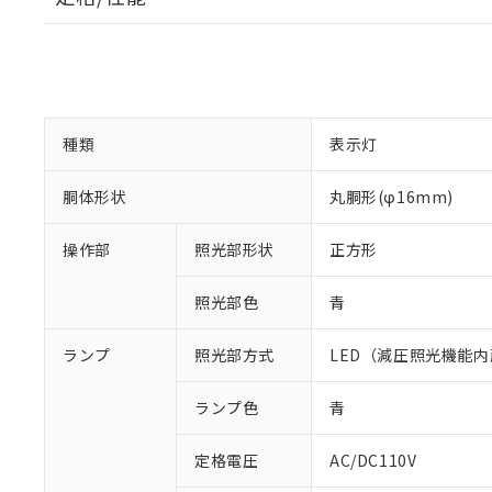
種類
表示灯
胴体形状
丸胴形(φ16mm)
操作部
照光部形状
正方形
照光部色
青
ランプ
照光部方式
LED（減圧照光機能内
※1 対応状況
ランプ色
青
対応済み：EU
定格電圧
AC/DC110V
対応予定：EU R