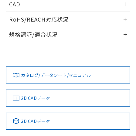
あります。
CAD
い合わせください。
お客様が当ウェブサイト上で当社にご
※3 非含有証明書ダウンロード
ログイン/会員登録いただくと、CADデータをダウンロー
登録された部品リストについて、当社
RoHS/REACH対応状況
ドすることができます。
および当社の共同利用者が、当社の製
下記の非含有証明書をダウンロードするこ
品・サービスに関するお客様との取
情報更新：2026/7/29
とができます。
規格認証/適合状況
合意する
キャンセル
引・商談に必要な範囲で利用すること
をご了承ください。
ログイン/会員登録
EU RoHS
注意事項・凡例
EU RoHS指令（10物質）の非含有証明書
※当社の共同利用者とは、
"個人情報
UL認証
CSA認証
CEマーキング
51物質の非含有証明書（当社基準）
の共同利用に関して"
の「1.共同利
※本証明書は発行日時点で非含有を証明す
用者の範囲」に記載されている法人を
No
No
N/A
対応状況
るもので、過去に遡って非含有を証明する
対応予定月
※1
※2
指します。
ダウンロードデータをご利用いただく前に、以下を必ずお読
ものではありません。
みください。
カタログ/データシート/マニュアル
対応済み
また、RoHS指令のフタル酸エステル類４
ソフトウェアの使用条件
物質の対応では、対応完了までの期間は出
LR型式承認
DNV型式承認
BV型式承認
KR型式承
荷製品に未対応品が混在することから備考
（イギリス
（ノルウェー
（フランス
（韓国
欄に対応日を記載しておりました。
船舶規格）
船舶規格）
船舶規格）
船舶規格
中国 RoHS
注意事項・凡例
2D CADデータ
既に当社にて対応品への在庫切替を完了
No
No
No
No
していることから、特段のことがない限
り、2022年1月12日より割愛しておりま
中国 RoHS表
※1 ※2
す。
3D CADデータ
この製品の規格認証/適合状況ページへ
Pb
Hg
Cd
Cr(VI)
その他の認証はこちらのページからご検索ください