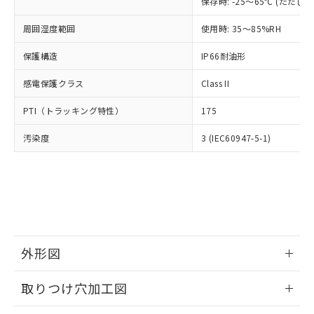
「×」：最大均質材料含有率が中国RoHSの
保存時: -25～65℃ (ただ
仕入先様の事情により、非含有部品として
本サービスの対象外となる商品もある
基準値を超えていることを示します。
いたものが、含有品と判明した場合などや
当社は、これら貴社製品のうち、外国
ことをご了承ください。
周囲湿度範囲
使用時: 35～85%RH
「－」：未確認です。当社販売部門へお問
むを得ず変更することがあります。
為替および外国貿易法に定める商品
在庫状況および標準価格照会結果は、
い合わせください。
（以下｢規制貨物等」という）を輸出
記載している更新日時点での社内デー
保護構造
IP66耐油形
*EU RoHS指令（10物質）：
または国外への提供する場合は、日本
記
タに基づき作成されるものであり、閲
説明
鉛(Pb) 1000ppm以下、 水銀(Hg) 1000ppm以下、 カド
*中国RoHS10物質の基準値 (GB/T26572)：
国政府の輸出許可(または役務取引許
号
覧された時点での実際の在庫および標
感電保護クラス
ミウム(Cd) 100ppm以下、
Class II
Pb(鉛) :1000ppm、 Hg(水銀) : 1000ppm、 Cd(カドミウ
可)を取得するなどの必要な手続きを
六価クロム(Cr(Ⅵ)) 1000ppm以下、ポリ臭化ビフェニル
ム) : 100ppm、
準価格とは異なる場合があることをご
類(PBB) 1000ppm以下、ポリ臭化ジフェニルエーテル類
Cr(Ⅵ)(六価クロム) : 1000ppm、 PBBs(ポリ臭化ビフェ
とります。
PTI（トラッキング特性）
175
了承ください。
(PBDE) 1000ppm以下、フタル酸ビス(2-エチルヘキシ
○
一定数以上の在庫あり
ニル類) : 1000ppm、 PBDEs(ポリ臭化ジフェニルエーテ
当社は規制貨物を破棄する場合は、完
ル) (DEHP)(別名：DOP) 1000ppm以下、フタル酸ブチ
正式な納期状況および標準価格はお客
ル類) : 1000ppm、
ルベンジル（BBP） 1000ppm以下、フタル酸ジブチル
全に破砕するなど、違法に輸出されな
汚染度
DBP(フタル酸ジブチル) : 1000ppm、 DIBP(フタル酸ジ
3 (IEC60947-5-1)
様のお取引先、またはお客様担当のオ
（DBP） 1000ppm以下、フタル酸ジイソブチル
イソブチル) : 1000ppm、 BBP(フタル酸ブチルベンジ
△
一定数には満たないが在庫あり
いよう必要な手段を講じます。
ムロン制御機器販売店・当社販売員に
(DIBP) 1000ppm以下
ル) : 1000ppm、
当社は貴社製品を、核兵器、ミサイ
但し、RoHS指令で産業用監視および制御機器に対する
DEHP(フタル酸ビス(2-エチルヘキシル)) : 1000ppm
ご相談ください。
適用除外項目は除く。
ル、化学兵器、生物兵器またはその他
－
在庫なし(最新の在庫状況につ
オムロン制御機器販売店や当社販売拠
フタル酸エステル類の４物質については閾値を超える意
武器並びにこれらの製造装置等に一切
いては、お客様のお取引先、ま
図的な使用がないことを確認しています。
点は「
販売ネットワーク
」をご確認
※2 環境保護使用期限
使用いたしません。
たはお客様担当のオムロン制御
ください。
当社は、貴社製品を第三者に販売する
機器販売店・当社販売員にご確
在庫状況および標準価格結果を当社の
※2 対応予定月
「ｅ」：有害物質（10物質）のすべてが基
場合は、上記1、2および3の内容を当
認ください)
事前の承諾なく第三者に漏洩または開
外形図
準値以下であることを示します。
該第三者に通知します。また当社は、
示しないようお願いします。
部品在庫の切り替え状況などにより、予定
「10」：通常の使用状況下において有害物
販売先および販売に係わる関係者が違
マイパーツ機能（部品リスト作成サー
空
受注生産機種、また在庫状況の
情報更新：2026/05/21
月が前後することがあります。
質が外部に漏えいし、環境に深刻な影響を
法に輸出するおそれがある場合は、取
取りつけ穴加工図
ビス）をご利用いただくには、I-Web
白
情報を公開していない機種
及ぼさない年数を意味します。
り引きをいたしません。
メンバーズにご登録されている必要が
「－」：未確認です。当社販売部門へお問
情報更新：2026/05/21