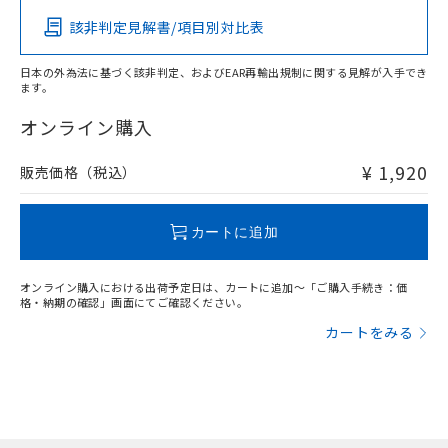
該非判定見解書/項目別対比表
O
O
O
O
日本の外為法に基づく該非判定、およびEAR再輸出規制に関する見解が入手でき
ます。
"対応済み"や非含有の記載がされた商品であっても、流通
在庫等で未対応品が混在する可能性があります。
オンライン購入
非含有品が必要な際は、弊社営業部門もしくは販売店へお
問い合わせください。
¥ 1,920
販売価格（税込）
この製品のRoHS/REACH対応状況ページへ
カートに追加
オンライン購入における出荷予定日は、カートに追加～「ご購入手続き：価
格・納期の確認」画面にてご確認ください。
カートをみる