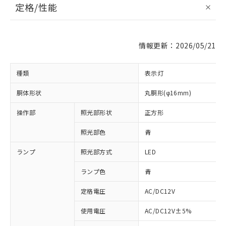
定格/性能
情報更新：2026/05/21
種類
表示灯
胴体形状
丸胴形(φ16mm)
操作部
照光部形状
正方形
照光部色
青
ランプ
照光部方式
LED
ランプ色
青
定格電圧
AC/DC12V
使用電圧
AC/DC12V±5%