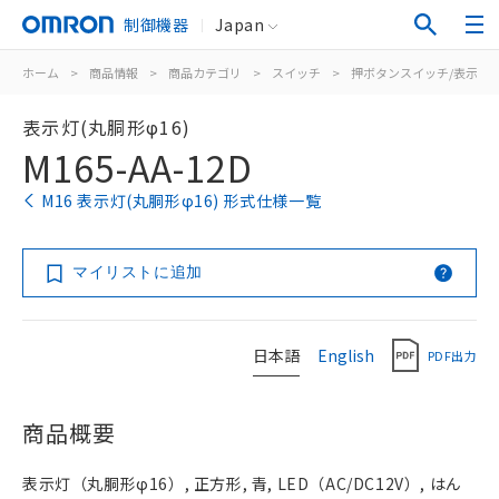
制御機器
Japan
ホーム
>
商品情報
>
商品カテゴリ
>
スイッチ
>
押ボタンスイッチ/表示灯
表示灯(丸胴形φ16)
M165-AA-12D
M16 表示灯(丸胴形φ16) 形式仕様一覧
マイリストに追加
日本語
English
PDF出力
商品概要
表示灯（丸胴形φ16）, 正方形, 青, LED（AC/DC12V）, はん