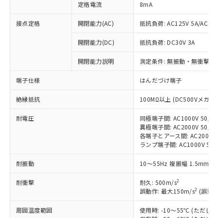
定格電流
8mA
接点定格
開閉能力(AC)
抵抗負荷: AC125V 5A/AC250
開閉能力(DC)
抵抗負荷: DC30V 3A
※1 対応状況
開閉能力説明
測定条件: 無振動・無衝撃状態
対応済み：EU RoHS指令（10物質）の
端子仕様
はんだづけ端子
非含有に対応した製品が提供可能な商品で
す。
絶縁抵抗
100MΩ以上 (DC500Vメガ)
対応予定：EU RoHS指令（10物質）の非含
ご利用条件
有に対応した製品に切り替える予定のある
耐電圧
同極端子間: AC1000V 50/60
異極端子間: AC2000V 50/60
商品です。
各端子とアース間: AC2000V 5
対応予定なし：EU RoHS指令（10物質）の
ランプ端子間: AC1000V 50
以下の条件をお読みいただき、同意のうえ
非含有に非対応の商品で、対応品を出す予
ご利用ください。
定はありません。
耐振動
10～55Hz 複振幅 1.5mm 
調査・確認中：EU RoHS指令（10物質）の
本サービスは、当社制御機器事業取扱
※1 中国RoHS○×表
非含有の対応状況を調査中または確認中の
2
耐衝撃
耐久: 500m/s
商品の当社在庫状況および標準価格
商品です。
2
誤動作: 最大150m/s
(誤動作
(税抜)を提供させていただくもので
「○」：最大均質材料含有率が中国RoHSの
非該当品：ライセンス料など無形物で、有
す。
基準値以下であることを示します。
害物質有無と関係のない商品です。
周囲温度範囲
使用時: -10～55℃ (ただ
当社制御機器事業取扱商品の中には、