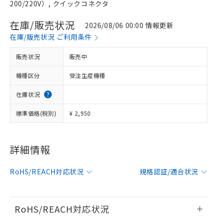
200/220V）, クイックコネクタ
在庫/販売状況
2026/08/06 00:00 情報更新
在庫/販売状況 ご利用条件
販売状況
販売中
機種区分
受注生産機種
在庫状況
標準価格(税別)
¥ 2,950
※1 対応状況
詳細情報
対応済み：EU RoHS指令（10物質）の
RoHS/REACH対応状況
規格認証/適合状況
非含有に対応した製品が提供可能な商品で
す。
対応予定：EU RoHS指令（10物質）の非含
ご利用条件
有に対応した製品に切り替える予定のある
RoHS/REACH対応状況
商品です。