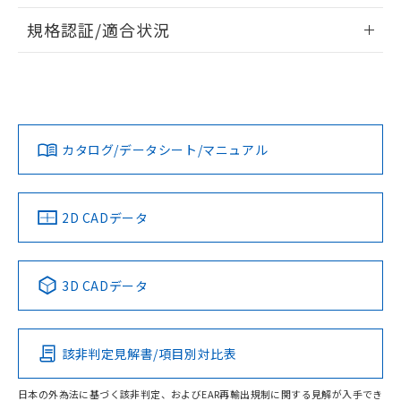
情報更新：2026/7/29
対応予定なし：EU RoHS指令（10物質）の
規格認証/適合状況
以下の条件をお読みいただき、同意のうえ
非含有に非対応の商品で、対応品を出す予
ご利用ください。
定はありません。
EU RoHS
注意事項・凡例
UL認証
CSA認証
CEマーキング
調査・確認中：EU RoHS指令（10物質）の
本サービスは、当社制御機器事業取扱
※1 中国RoHS○×表
非含有の対応状況を調査中または確認中の
商品の当社在庫状況および標準価格
No
No
N/A
商品です。
対応状況
対応予定月
※1
※2
(税抜)を提供させていただくもので
「○」：最大均質材料含有率が中国RoHSの
非該当品：ライセンス料など無形物で、有
す。
基準値以下であることを示します。
カタログ/データシート/マニュアル
害物質有無と関係のない商品です。
対応済み
当社制御機器事業取扱商品の中には、
「×」：最大均質材料含有率が中国RoHSの
仕入先様の事情により、非含有部品として
本サービスの対象外となる商品もある
LR型式承認
DNV型式承認
BV型式承認
KR型式承
基準値を超えていることを示します。
いたものが、含有品と判明した場合などや
当社は、これら貴社製品のうち、外国
（イギリス
（ノルウェー
（フランス
（韓国
ことをご了承ください。
「－」：未確認です。当社販売部門へお問
むを得ず変更することがあります。
為替および外国貿易法に定める商品
船舶規格）
船舶規格）
船舶規格）
船舶規格
中国 RoHS
注意事項・凡例
在庫状況および標準価格照会結果は、
2D CADデータ
い合わせください。
（以下｢規制貨物等」という）を輸出
記載している更新日時点での社内デー
No
*EU RoHS指令（10物質）：
No
No
No
または国外への提供する場合は、日本
記
タに基づき作成されるものであり、閲
説明
鉛(Pb) 1000ppm以下、 水銀(Hg) 1000ppm以下、 カド
*中国RoHS10物質の基準値 (GB/T26572)：
国政府の輸出許可(または役務取引許
号
覧された時点での実際の在庫および標
ミウム(Cd) 100ppm以下、
中国 RoHS表
※1 ※2
Pb(鉛) :1000ppm、 Hg(水銀) : 1000ppm、 Cd(カドミウ
可)を取得するなどの必要な手続きを
3D CADデータ
六価クロム(Cr(Ⅵ)) 1000ppm以下、ポリ臭化ビフェニル
ム) : 100ppm、
準価格とは異なる場合があることをご
類(PBB) 1000ppm以下、ポリ臭化ジフェニルエーテル類
Cr(Ⅵ)(六価クロム) : 1000ppm、 PBBs(ポリ臭化ビフェ
とります。
この製品の規格認証/適合状況ページへ
Pb
Hg
Cd
Cr(VI)
了承ください。
(PBDE) 1000ppm以下、フタル酸ビス(2-エチルヘキシ
○
一定数以上の在庫あり
ニル類) : 1000ppm、 PBDEs(ポリ臭化ジフェニルエーテ
当社は規制貨物を破棄する場合は、完
その他の認証はこちらのページからご検索ください
ル) (DEHP)(別名：DOP) 1000ppm以下、フタル酸ブチ
正式な納期状況および標準価格はお客
ル類) : 1000ppm、
ルベンジル（BBP） 1000ppm以下、フタル酸ジブチル
全に破砕するなど、違法に輸出されな
DBP(フタル酸ジブチル) : 1000ppm、 DIBP(フタル酸ジ
様のお取引先、またはお客様担当のオ
（DBP） 1000ppm以下、フタル酸ジイソブチル
該非判定見解書/項目別対比表
イソブチル) : 1000ppm、 BBP(フタル酸ブチルベンジ
△
一定数には満たないが在庫あり
X
O
O
O
いよう必要な手段を講じます。
ムロン制御機器販売店・当社販売員に
(DIBP) 1000ppm以下
ル) : 1000ppm、
当社は貴社製品を、核兵器、ミサイ
但し、RoHS指令で産業用監視および制御機器に対する
DEHP(フタル酸ビス(2-エチルヘキシル)) : 1000ppm
ご相談ください。
適用除外項目は除く。
日本の外為法に基づく該非判定、およびEAR再輸出規制に関する見解が入手でき
ル、化学兵器、生物兵器またはその他
－
在庫なし(最新の在庫状況につ