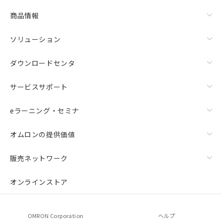
物質の対応では、対応完了までの期間は出
荷製品に未対応品が混在することから備考
商品情報
欄に対応日を記載しておりました。
既に当社にて対応品への在庫切替を完了
ソリューション
していることから、特段のことがない限
り、2022年1月12日より割愛しておりま
ダウンロードセンタ
す。
サービスサポート
eラーニング・セミナ
オムロンの提供価値
販売ネットワーク
オンラインストア
OMRON Corporation
ヘルプ