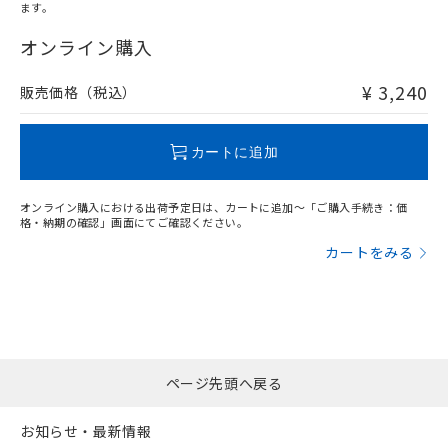
オムロン制御機器販売店や当社販売拠
フタル酸エステル類の４物質については閾値を超える意
ます。
武器並びにこれらの製造装置等に一切
いては、お客様のお取引先、ま
図的な使用がないことを確認しています。
"対応済み"や非含有の記載がされた商品であっても、流通
点は「
販売ネットワーク
」をご確認
※2 環境保護使用期限
使用いたしません。
たはお客様担当のオムロン制御
在庫等で未対応品が混在する可能性があります。
オンライン購入
ください。
当社は、貴社製品を第三者に販売する
機器販売店・当社販売員にご確
非含有品が必要な際は、弊社営業部門もしくは販売店へお
在庫状況および標準価格結果を当社の
※2 対応予定月
「ｅ」：有害物質（10物質）のすべてが基
場合は、上記1、2および3の内容を当
認ください)
問い合わせください。
事前の承諾なく第三者に漏洩または開
¥ 3,240
販売価格（税込）
準値以下であることを示します。
該第三者に通知します。また当社は、
示しないようお願いします。
部品在庫の切り替え状況などにより、予定
「10」：通常の使用状況下において有害物
販売先および販売に係わる関係者が違
マイパーツ機能（部品リスト作成サー
空
受注生産機種、また在庫状況の
この製品のRoHS/REACH対応状況ページへ
月が前後することがあります。
質が外部に漏えいし、環境に深刻な影響を
法に輸出するおそれがある場合は、取
ビス）をご利用いただくには、I-Web
白
情報を公開していない機種
カートに追加
及ぼさない年数を意味します。
り引きをいたしません。
メンバーズにご登録されている必要が
「－」：未確認です。当社販売部門へお問
あります。
い合わせください。
オンライン購入における出荷予定日は、カートに追加～「ご購入手続き：価
お客様が当ウェブサイト上で当社にご
格・納期の確認」画面にてご確認ください。
※3 非含有証明書ダウンロード
登録された部品リストについて、当社
カートをみる
および当社の共同利用者が、当社の製
下記の非含有証明書をダウンロードするこ
品・サービスに関するお客様との取
とができます。
合意する
キャンセル
引・商談に必要な範囲で利用すること
をご了承ください。
EU RoHS指令（10物質）の非含有証明書
※当社の共同利用者とは、
"個人情報
51物質の非含有証明書（当社基準）
の共同利用に関して"
の「1.共同利
※本証明書は発行日時点で非含有を証明す
用者の範囲」に記載されている法人を
ページ先頭へ戻る
るもので、過去に遡って非含有を証明する
指します。
ものではありません。
お知らせ・最新情報
また、RoHS指令のフタル酸エステル類４