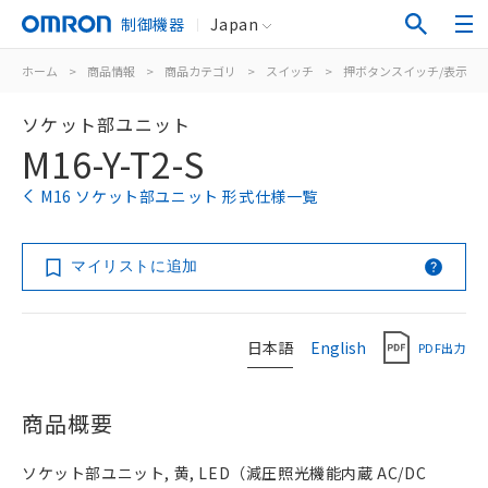
制御機器
Japan
ホーム
>
商品情報
>
商品カテゴリ
>
スイッチ
>
押ボタンスイッチ/表示灯
ソケット部ユニット
M16-Y-T2-S
M16 ソケット部ユニット 形式仕様一覧
マイリストに追加
日本語
English
PDF出力
商品概要
ソケット部ユニット, 黄, LED（減圧照光機能内蔵 AC/DC