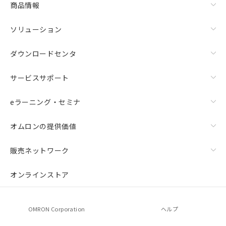
商品情報
荷製品に未対応品が混在することから備考
欄に対応日を記載しておりました。
ソリューション
既に当社にて対応品への在庫切替を完了
していることから、特段のことがない限
り、2022年1月12日より割愛しておりま
ダウンロードセンタ
す。
サービスサポート
eラーニング・セミナ
オムロンの提供価値
販売ネットワーク
オンラインストア
OMRON Corporation
ヘルプ