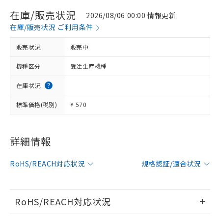
在庫/販売状況
2026/08/06 00:00 情報更新
在庫/販売状況 ご利用条件
販売状況
販売中
機種区分
受注生産機種
在庫状況
標準価格(税別)
¥ 570
詳細情報
※1 対応状況
対応済み：EU RoHS指令（10物質）の
RoHS/REACH対応状況
規格認証/適合状況
非含有に対応した製品が提供可能な商品で
す。
対応予定：EU RoHS指令（10物質）の非含
RoHS/REACH対応状況
ご利用条件
有に対応した製品に切り替える予定のある
商品です。
情報更新：2026/7/29