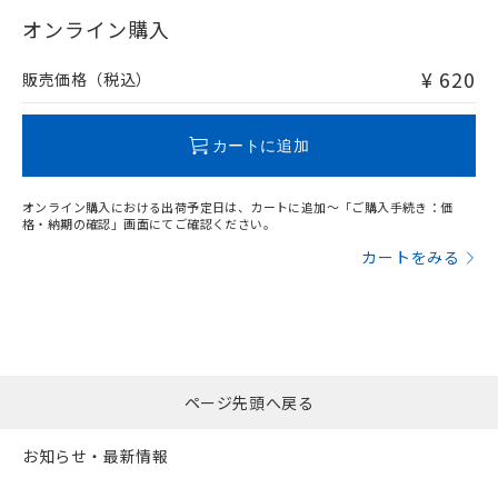
"対応済み"や非含有の記載がされた商品であっても、流通
武器並びにこれらの製造装置等に一切
いては、お客様のお取引先、ま
図的な使用がないことを確認しています。
点は「
販売ネットワーク
」をご確認
在庫等で未対応品が混在する可能性があります。
オンライン購入
※2 環境保護使用期限
使用いたしません。
たはお客様担当のオムロン制御
ください。
非含有品が必要な際は、弊社営業部門もしくは販売店へお
当社は、貴社製品を第三者に販売する
機器販売店・当社販売員にご確
在庫状況および標準価格結果を当社の
問い合わせください。
※2 対応予定月
「ｅ」：有害物質（10物質）のすべてが基
¥ 620
場合は、上記1、2および3の内容を当
販売価格（税込）
認ください)
事前の承諾なく第三者に漏洩または開
準値以下であることを示します。
該第三者に通知します。また当社は、
示しないようお願いします。
部品在庫の切り替え状況などにより、予定
「10」：通常の使用状況下において有害物
販売先および販売に係わる関係者が違
この製品のRoHS/REACH対応状況ページへ
マイパーツ機能（部品リスト作成サー
空
受注生産機種、また在庫状況の
月が前後することがあります。
質が外部に漏えいし、環境に深刻な影響を
法に輸出するおそれがある場合は、取
カートに追加
ビス）をご利用いただくには、I-Web
白
情報を公開していない機種
及ぼさない年数を意味します。
り引きをいたしません。
メンバーズにご登録されている必要が
「－」：未確認です。当社販売部門へお問
あります。
オンライン購入における出荷予定日は、カートに追加～「ご購入手続き：価
い合わせください。
お客様が当ウェブサイト上で当社にご
格・納期の確認」画面にてご確認ください。
※3 非含有証明書ダウンロード
登録された部品リストについて、当社
カートをみる
および当社の共同利用者が、当社の製
下記の非含有証明書をダウンロードするこ
品・サービスに関するお客様との取
とができます。
合意する
キャンセル
引・商談に必要な範囲で利用すること
をご了承ください。
EU RoHS指令（10物質）の非含有証明書
※当社の共同利用者とは、
"個人情報
51物質の非含有証明書（当社基準）
の共同利用に関して"
の「1.共同利
※本証明書は発行日時点で非含有を証明す
ページ先頭へ戻る
用者の範囲」に記載されている法人を
るもので、過去に遡って非含有を証明する
指します。
ものではありません。
お知らせ・最新情報
また、RoHS指令のフタル酸エステル類４
物質の対応では、対応完了までの期間は出