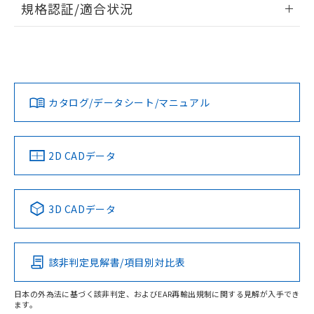
規格認証/適合状況
対応予定なし：EU RoHS指令（10物質）の
以下の条件をお読みいただき、同意のうえ
非含有に非対応の商品で、対応品を出す予
EU RoHS
注意事項・凡例
ご利用ください。
定はありません。
UL認証
CSA認証
CEマーキング
調査・確認中：EU RoHS指令（10物質）の
本サービスは、当社制御機器事業取扱
※1 中国RoHS○×表
非含有の対応状況を調査中または確認中の
No
No
N/A
商品の当社在庫状況および標準価格
対応状況
対応予定月
※1
※2
商品です。
(税抜)を提供させていただくもので
「○」：最大均質材料含有率が中国RoHSの
非該当品：ライセンス料など無形物で、有
す。
カタログ/データシート/マニュアル
対応済み
基準値以下であることを示します。
害物質有無と関係のない商品です。
当社制御機器事業取扱商品の中には、
「×」：最大均質材料含有率が中国RoHSの
仕入先様の事情により、非含有部品として
LR型式承認
DNV型式承認
BV型式承認
KR型式承
本サービスの対象外となる商品もある
基準値を超えていることを示します。
（イギリス
（ノルウェー
（フランス
（韓国
いたものが、含有品と判明した場合などや
当社は、これら貴社製品のうち、外国
ことをご了承ください。
船舶規格）
船舶規格）
船舶規格）
船舶規格
「－」：未確認です。当社販売部門へお問
中国 RoHS
注意事項・凡例
むを得ず変更することがあります。
2D CADデータ
為替および外国貿易法に定める商品
在庫状況および標準価格照会結果は、
い合わせください。
（以下｢規制貨物等」という）を輸出
記載している更新日時点での社内デー
No
No
No
No
*EU RoHS指令（10物質）：
または国外への提供する場合は、日本
記
タに基づき作成されるものであり、閲
説明
鉛(Pb) 1000ppm以下、 水銀(Hg) 1000ppm以下、 カド
*中国RoHS10物質の基準値 (GB/T26572)：
中国 RoHS表
※1 ※2
国政府の輸出許可(または役務取引許
号
覧された時点での実際の在庫および標
ミウム(Cd) 100ppm以下、
Pb(鉛) :1000ppm、 Hg(水銀) : 1000ppm、 Cd(カドミウ
3D CADデータ
可)を取得するなどの必要な手続きを
六価クロム(Cr(Ⅵ)) 1000ppm以下、ポリ臭化ビフェニル
ム) : 100ppm、
準価格とは異なる場合があることをご
この製品の規格認証/適合状況ページへ
Pb
Hg
Cd
Cr(VI)
類(PBB) 1000ppm以下、ポリ臭化ジフェニルエーテル類
Cr(Ⅵ)(六価クロム) : 1000ppm、 PBBs(ポリ臭化ビフェ
とります。
了承ください。
(PBDE) 1000ppm以下、フタル酸ビス(2-エチルヘキシ
○
一定数以上の在庫あり
ニル類) : 1000ppm、 PBDEs(ポリ臭化ジフェニルエーテ
その他の認証はこちらのページからご検索ください
当社は規制貨物を破棄する場合は、完
ル) (DEHP)(別名：DOP) 1000ppm以下、フタル酸ブチ
正式な納期状況および標準価格はお客
ル類) : 1000ppm、
ルベンジル（BBP） 1000ppm以下、フタル酸ジブチル
全に破砕するなど、違法に輸出されな
DBP(フタル酸ジブチル) : 1000ppm、 DIBP(フタル酸ジ
該非判定見解書/項目別対比表
様のお取引先、またはお客様担当のオ
O
O
O
O
（DBP） 1000ppm以下、フタル酸ジイソブチル
イソブチル) : 1000ppm、 BBP(フタル酸ブチルベンジ
△
一定数には満たないが在庫あり
いよう必要な手段を講じます。
ムロン制御機器販売店・当社販売員に
(DIBP) 1000ppm以下
ル) : 1000ppm、
当社は貴社製品を、核兵器、ミサイ
但し、RoHS指令で産業用監視および制御機器に対する
DEHP(フタル酸ビス(2-エチルヘキシル)) : 1000ppm
ご相談ください。
日本の外為法に基づく該非判定、およびEAR再輸出規制に関する見解が入手でき
適用除外項目は除く。
ル、化学兵器、生物兵器またはその他
ます。
－
在庫なし(最新の在庫状況につ
オムロン制御機器販売店や当社販売拠
フタル酸エステル類の４物質については閾値を超える意