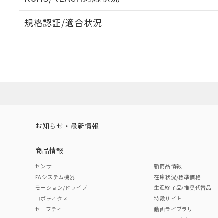
オムロン制御
また当社は、
※2 環境保護使
在庫状況およ
部品在庫の切り替
たしません。
－
在庫なし
規格認証/適合状況
す。
「ｅ」：有害物質
機器販売
マイパーツ機
「10」：通常の
EU RoHS
注意事項・凡例
ている必要が
味します。
UL認証
CSA認証
CEマーキング
空
受注生産
お客様が当ウ
※3 非含有証明
「－」：未確認で
白
が、当社の製
No
No
N/A
対応状況
対応予定月
※1
※2
さい。
下記の非含有証明
※当社の共同
いる法人を指
EU RoHS指令（
対応済み
51物質の非含有証
LR型式承認
DNV型式承認
BV型式承認
KR
※本証明書は発行
（イギリス
（ノルウェー
（フランス
（
また、RoHS指
お知らせ・最新情報
中国 RoHS
注意事項・凡例
船舶規格）
船舶規格）
船舶規格）
船
混在することから
既に当社にて対応
商品情報
り割愛しておりま
No
No
No
No
中国 RoHS表
※1 ※2
センサ
新商品情報
FAシステム機器
在庫状況/標準価格
Pb
Hg
Cd
Cr(V
モーション/ドライブ
生産終了品/推奨代替品
ロボティクス
特設サイト
セーフティ
動画ライブラリ