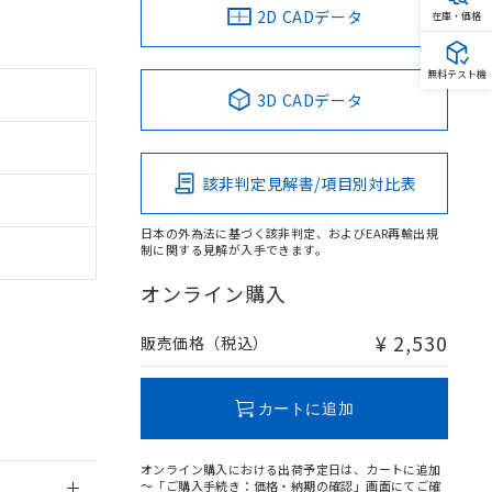
2D CADデータ
在庫・価格
無料テスト機
3D CADデータ
。
商品です。
定はありません。
該非判定見解書/項目別対比表
商品です。
日本の外為法に基づく該非判定、およびEAR再輸出規
を得ず変更すること
制に関する見解が入手できます。
オンライン購入
を提供させていただ
規制貨物等」とい
引許可)を取得する
¥ 2,530
販売価格（税込）
BDE) 1000ppm以下、
をご了承ください。
0ppm以下、フタル酸ジブチ
基づき作成されるも
う必要な手段を講じ
ことをご了承くださ
) : 1000ppm、
カートに追加
 1000ppm、
びにこれらの製造装
ン制御機器販売店・
オンライン購入における出荷予定日は、カートに追加
三者に通知します。
～「ご購入手続き：価格・納期の確認」画面にてご確