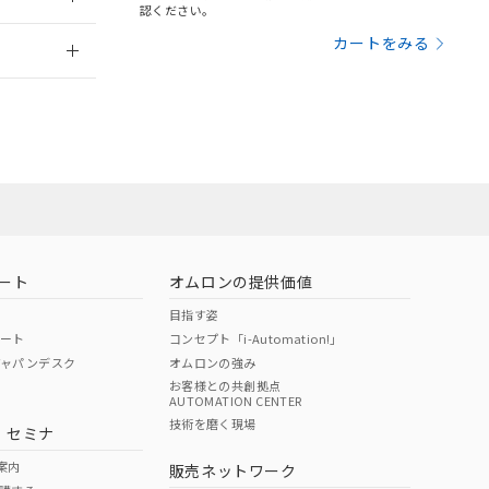
さい。
合は、取り引きをい
認ください。
ないようお願いしま
のオムロン制御
2026/7/29
カートをみる
バーズにご登録され
及ぼさない年数を意
び当社の共同利用者
ることをご了承くだ
範囲」に記載されて
のではありません。
荷製品に未対応品が
ート
オムロンの提供価値
目指す姿
22年1月12日よ
ポート
コンセプト「i-Automation!」
ジャパンデスク
オムロンの強み
お客様との共創拠点
AUTOMATION CENTER
DIBP
BBP
DEHP
環境保護
技術を磨く現場
・セミナ
状況ページへ
使用期限
検索ください
案内
販売ネットワーク