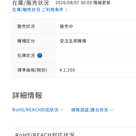
在庫/販売状況
2026/08/07 00:00 情報更新
在庫/販売状況 ご利用条件
※1 対応状況
販売状況
販売中
対応済み：EU
機種区分
受注生産機種
対応予定：EU R
対応予定なし：EU
調査・確認中：EU
ご利用条件
在庫状況
非該当品：ライセ
※1 中国RoHS
仕入先様の事情に
標準価格(税別)
¥ 2,300
があります。
以下の条件をお読
「○」：最大均質
「×」：最大均質
本サービスは
当社は、これ
*EU RoHS指令（10物
「－」：未確認で
鉛(Pb) 1000ppm以下、
くものです。
う）を輸出ま
詳細情報
記
説明
六価クロム(Cr(Ⅵ)) 1
当社制御機器
などの必要な
フタル酸ビス(2-エチルヘ
号
*中国RoHS10物質の基準値 
ル（DBP） 1000ppm
在庫状況およ
当社は規制貨
Pb(鉛) :1000ppm、 Hg
但し、RoHS指令で産
RoHS/REACH対応状況
規格認証/適合状況
のであり、閲
ます。
Cr(Ⅵ)(六価クロム) : 
フタル酸エステル類の４
○
一定数以
DBP(フタル酸ジブチル) :
い。
当社は貴社製
DEHP(フタル酸ビス(2-エ
正式な納期状
置等に一切使
当社販売員に
※2 対応予定月
△
一定数に
当社は、貴社
RoHS/REACH対応状況