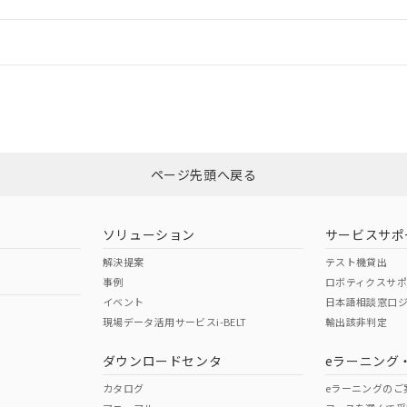
機器販売店や当社販売拠点は「
販売ネットワーク
」をご確認くだ
販売先および販売に係わる関係者が違法に輸出するおそれがある場
用期限
び標準価格結果を当社の事前の承諾なく第三者に漏洩または開示し
え状況などにより、予定月が前後することがあります。
(最新の在庫状況については、お客様のお取引先、またはお客様担当
情報更新：
（10物質）のすべてが基準値以下であることを示します。
店・当社販売員にご確認ください)
能（部品リスト作成サービス）をご利用いただくには、I-Webメン
使用状況下において有害物質が外部に漏えいし、環境に深刻な影響を
あります。
CCC認証
電波法
機種、また在庫状況の情報を公開していない機種
ェブサイト上で当社にご登録された部品リストについて、当社およ
書ダウンロード
す。当社販売部門へお問い合わせください。
品・サービスに関するお客様との取引・商談に必要な範囲で利用す
合意する
キャンセル
N/A
N/A
非含有証明書
※3
書をダウンロードすることができます。
利用者とは、
"個人情報の共同利用に関して"
の「1.共同利用者の
します。
ページ先頭へ戻る
10物質）の非含有証明書
ダウンロードはこちら
明書（当社基準）
型式承認
NK型式承認
ABS型式承認
日時点で非含有を証明するもので、過去に遡って非含有を証明するも
韓国
（日本
（アメリカ
令のフタル酸エステル類４物質の対応では、対応完了までの期間は出
ソリューション
サービスサポ
舶規格）
船舶規格）
船舶規格）
備考欄に対応日を記載しておりました。
解決提案
テスト機貸出
品への在庫切替を完了していることから、特段のことがない限り、20
事例
ロボティクスサ
す。
No
No
イベント
日本語相談窓口
現場データ活用サービスi-BELT
輸出該非判定
I)
PBBs
PBDEs
DBP
ダウンロードセンタ
eラーニング
この製品の規格認証/適合
その他の認証はこちらのページからご
カタログ
eラーニングのご