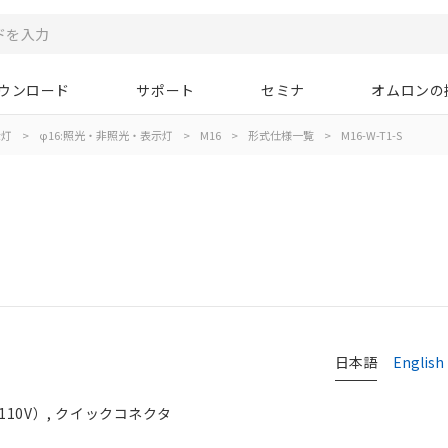
ウンロード
サポート
セミナ
オムロンの
示灯
>
φ16:照光・非照光・表示灯
>
M16
>
形式仕様一覧
>
M16-W-T1-S
日本語
English
/110V）, クイックコネクタ