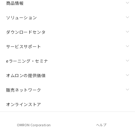
商品情報
荷製品に未対応品が混在することから備考
欄に対応日を記載しておりました。
ソリューション
既に当社にて対応品への在庫切替を完了
していることから、特段のことがない限
り、2022年1月12日より割愛しておりま
ダウンロードセンタ
す。
サービスサポート
eラーニング・セミナ
オムロンの提供価値
販売ネットワーク
オンラインストア
OMRON Corporation
ヘルプ