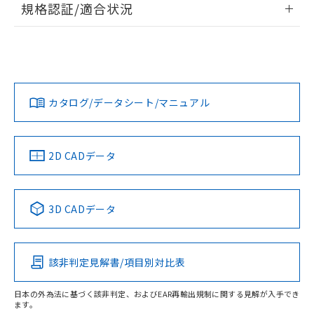
規格認証/適合状況
対応予定なし：EU RoHS指令（10物質）の
以下の条件をお読みいただき、同意のうえ
非含有に非対応の商品で、対応品を出す予
EU RoHS
注意事項・凡例
ご利用ください。
定はありません。
UL認証
CSA認証
CEマーキング
調査・確認中：EU RoHS指令（10物質）の
本サービスは、当社制御機器事業取扱
※1 中国RoHS○×表
非含有の対応状況を調査中または確認中の
No
No
N/A
商品の当社在庫状況および標準価格
対応状況
対応予定月
※1
※2
商品です。
(税抜)を提供させていただくもので
「○」：最大均質材料含有率が中国RoHSの
非該当品：ライセンス料など無形物で、有
す。
カタログ/データシート/マニュアル
対応済み
基準値以下であることを示します。
害物質有無と関係のない商品です。
当社制御機器事業取扱商品の中には、
「×」：最大均質材料含有率が中国RoHSの
仕入先様の事情により、非含有部品として
LR型式承認
DNV型式承認
BV型式承認
KR型式承
本サービスの対象外となる商品もある
基準値を超えていることを示します。
（イギリス
（ノルウェー
（フランス
（韓国
いたものが、含有品と判明した場合などや
当社は、これら貴社製品のうち、外国
ことをご了承ください。
船舶規格）
船舶規格）
船舶規格）
船舶規格
「－」：未確認です。当社販売部門へお問
中国 RoHS
注意事項・凡例
むを得ず変更することがあります。
2D CADデータ
為替および外国貿易法に定める商品
在庫状況および標準価格照会結果は、
い合わせください。
（以下｢規制貨物等」という）を輸出
記載している更新日時点での社内デー
No
No
No
No
*EU RoHS指令（10物質）：
または国外への提供する場合は、日本
記
タに基づき作成されるものであり、閲
説明
鉛(Pb) 1000ppm以下、 水銀(Hg) 1000ppm以下、 カド
*中国RoHS10物質の基準値 (GB/T26572)：
中国 RoHS表
※1 ※2
国政府の輸出許可(または役務取引許
号
覧された時点での実際の在庫および標
ミウム(Cd) 100ppm以下、
Pb(鉛) :1000ppm、 Hg(水銀) : 1000ppm、 Cd(カドミウ
3D CADデータ
可)を取得するなどの必要な手続きを
六価クロム(Cr(Ⅵ)) 1000ppm以下、ポリ臭化ビフェニル
ム) : 100ppm、
準価格とは異なる場合があることをご
この製品の規格認証/適合状況ページへ
Pb
Hg
Cd
Cr(VI)
類(PBB) 1000ppm以下、ポリ臭化ジフェニルエーテル類
Cr(Ⅵ)(六価クロム) : 1000ppm、 PBBs(ポリ臭化ビフェ
とります。
了承ください。
(PBDE) 1000ppm以下、フタル酸ビス(2-エチルヘキシ
○
一定数以上の在庫あり
ニル類) : 1000ppm、 PBDEs(ポリ臭化ジフェニルエーテ
その他の認証はこちらのページからご検索ください
当社は規制貨物を破棄する場合は、完
ル) (DEHP)(別名：DOP) 1000ppm以下、フタル酸ブチ
正式な納期状況および標準価格はお客
ル類) : 1000ppm、
ルベンジル（BBP） 1000ppm以下、フタル酸ジブチル
全に破砕するなど、違法に輸出されな
DBP(フタル酸ジブチル) : 1000ppm、 DIBP(フタル酸ジ
該非判定見解書/項目別対比表
様のお取引先、またはお客様担当のオ
O
O
O
O
（DBP） 1000ppm以下、フタル酸ジイソブチル
イソブチル) : 1000ppm、 BBP(フタル酸ブチルベンジ
△
一定数には満たないが在庫あり
いよう必要な手段を講じます。
ムロン制御機器販売店・当社販売員に
(DIBP) 1000ppm以下
ル) : 1000ppm、
当社は貴社製品を、核兵器、ミサイ
但し、RoHS指令で産業用監視および制御機器に対する
DEHP(フタル酸ビス(2-エチルヘキシル)) : 1000ppm
ご相談ください。
日本の外為法に基づく該非判定、およびEAR再輸出規制に関する見解が入手でき
適用除外項目は除く。
ル、化学兵器、生物兵器またはその他
ます。
－
在庫なし(最新の在庫状況につ
オムロン制御機器販売店や当社販売拠
フタル酸エステル類の４物質については閾値を超える意