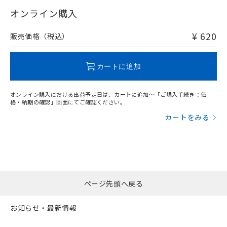
"対応済み"や非含有の記載がされた商品であっても、流通
武器並びにこれらの製造装置等に一切
いては、お客様のお取引先、ま
図的な使用がないことを確認しています。
点は「
販売ネットワーク
」をご確認
在庫等で未対応品が混在する可能性があります。
オンライン購入
※2 環境保護使用期限
使用いたしません。
たはお客様担当のオムロン制御
ください。
非含有品が必要な際は、弊社営業部門もしくは販売店へお
当社は、貴社製品を第三者に販売する
機器販売店・当社販売員にご確
在庫状況および標準価格結果を当社の
問い合わせください。
※2 対応予定月
「ｅ」：有害物質（10物質）のすべてが基
¥ 620
場合は、上記1、2および3の内容を当
販売価格（税込）
認ください)
事前の承諾なく第三者に漏洩または開
準値以下であることを示します。
該第三者に通知します。また当社は、
示しないようお願いします。
部品在庫の切り替え状況などにより、予定
「10」：通常の使用状況下において有害物
販売先および販売に係わる関係者が違
この製品のRoHS/REACH対応状況ページへ
マイパーツ機能（部品リスト作成サー
空
受注生産機種、また在庫状況の
月が前後することがあります。
質が外部に漏えいし、環境に深刻な影響を
法に輸出するおそれがある場合は、取
カートに追加
ビス）をご利用いただくには、I-Web
白
情報を公開していない機種
及ぼさない年数を意味します。
り引きをいたしません。
メンバーズにご登録されている必要が
「－」：未確認です。当社販売部門へお問
あります。
オンライン購入における出荷予定日は、カートに追加～「ご購入手続き：価
い合わせください。
お客様が当ウェブサイト上で当社にご
格・納期の確認」画面にてご確認ください。
※3 非含有証明書ダウンロード
登録された部品リストについて、当社
カートをみる
および当社の共同利用者が、当社の製
下記の非含有証明書をダウンロードするこ
品・サービスに関するお客様との取
とができます。
合意する
キャンセル
引・商談に必要な範囲で利用すること
をご了承ください。
EU RoHS指令（10物質）の非含有証明書
※当社の共同利用者とは、
"個人情報
51物質の非含有証明書（当社基準）
の共同利用に関して"
の「1.共同利
※本証明書は発行日時点で非含有を証明す
ページ先頭へ戻る
用者の範囲」に記載されている法人を
るもので、過去に遡って非含有を証明する
指します。
ものではありません。
お知らせ・最新情報
また、RoHS指令のフタル酸エステル類４
物質の対応では、対応完了までの期間は出