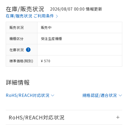
在庫/販売状況
2026/08/07 00:00 情報更新
在庫/販売状況 ご利用条件
販売状況
販売中
機種区分
受注生産機種
在庫状況
標準価格(税別)
¥ 570
詳細情報
※1 対応状況
対応済み：EU RoHS指令（10物質）の
RoHS/REACH対応状況
規格認証/適合状況
非含有に対応した製品が提供可能な商品で
す。
対応予定：EU RoHS指令（10物質）の非含
RoHS/REACH対応状況
ご利用条件
有に対応した製品に切り替える予定のある
商品です。
情報更新：2026/7/29