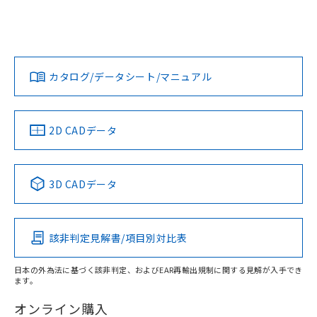
および当社の共同利用者が、当社の製
EU RoHS
注意事項・凡例
下記の非含有証明書をダウンロードするこ
UL認証
CSA認証
CEマーキング
品・サービスに関するお客様との取
とができます。
合意する
キャンセル
引・商談に必要な範囲で利用すること
No
No
N/A
をご了承ください。
対応状況
対応予定月
※1
※2
EU RoHS指令（10物質）の非含有証明書
※当社の共同利用者とは、
"個人情報
51物質の非含有証明書（当社基準）
の共同利用に関して"
の「1.共同利
カタログ/データシート/マニュアル
対応済み
※本証明書は発行日時点で非含有を証明す
用者の範囲」に記載されている法人を
るもので、過去に遡って非含有を証明する
LR型式承認
DNV型式承認
BV型式承認
KR型式承
指します。
（イギリス
（ノルウェー
（フランス
（韓国
ものではありません。
船舶規格）
船舶規格）
船舶規格）
船舶規格
中国 RoHS
注意事項・凡例
また、RoHS指令のフタル酸エステル類４
2D CADデータ
物質の対応では、対応完了までの期間は出
No
No
No
No
荷製品に未対応品が混在することから備考
欄に対応日を記載しておりました。
中国 RoHS表
※1 ※2
3D CADデータ
既に当社にて対応品への在庫切替を完了
この製品の規格認証/適合状況ページへ
Pb
Hg
Cd
Cr(VI)
していることから、特段のことがない限
その他の認証はこちらのページからご検索ください
り、2022年1月12日より割愛しておりま
す。
該非判定見解書/項目別対比表
X
O
O
O
日本の外為法に基づく該非判定、およびEAR再輸出規制に関する見解が入手でき
ます。
"対応済み"や非含有の記載がされた商品であっても、流通
在庫等で未対応品が混在する可能性があります。
オンライン購入