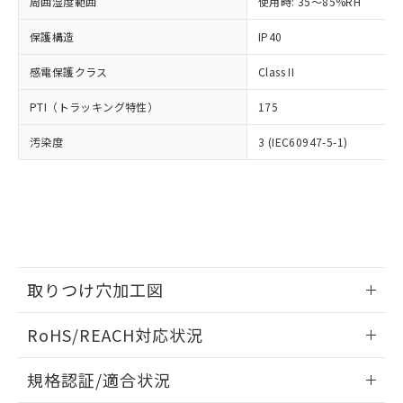
（以下｢規制貨物等」という）を輸出
周囲湿度範囲
使用時: 35～85%RH
記載している更新日時点での社内デー
*EU RoHS指令（10物質）：
または国外への提供する場合は、日本
記
タに基づき作成されるものであり、閲
説明
鉛(Pb) 1000ppm以下、 水銀(Hg) 1000ppm以下、 カド
*中国RoHS10物質の基準値 (GB/T26572)：
保護構造
IP40
国政府の輸出許可(または役務取引許
号
覧された時点での実際の在庫および標
ミウム(Cd) 100ppm以下、
Pb(鉛) :1000ppm、 Hg(水銀) : 1000ppm、 Cd(カドミウ
可)を取得するなどの必要な手続きを
六価クロム(Cr(Ⅵ)) 1000ppm以下、ポリ臭化ビフェニル
ム) : 100ppm、
準価格とは異なる場合があることをご
類(PBB) 1000ppm以下、ポリ臭化ジフェニルエーテル類
感電保護クラス
Class II
Cr(Ⅵ)(六価クロム) : 1000ppm、 PBBs(ポリ臭化ビフェ
とります。
了承ください。
(PBDE) 1000ppm以下、フタル酸ビス(2-エチルヘキシ
○
一定数以上の在庫あり
ニル類) : 1000ppm、 PBDEs(ポリ臭化ジフェニルエーテ
当社は規制貨物を破棄する場合は、完
ル) (DEHP)(別名：DOP) 1000ppm以下、フタル酸ブチ
正式な納期状況および標準価格はお客
ル類) : 1000ppm、
PTI（トラッキング特性）
175
ルベンジル（BBP） 1000ppm以下、フタル酸ジブチル
全に破砕するなど、違法に輸出されな
DBP(フタル酸ジブチル) : 1000ppm、 DIBP(フタル酸ジ
様のお取引先、またはお客様担当のオ
（DBP） 1000ppm以下、フタル酸ジイソブチル
イソブチル) : 1000ppm、 BBP(フタル酸ブチルベンジ
△
一定数には満たないが在庫あり
いよう必要な手段を講じます。
ムロン制御機器販売店・当社販売員に
(DIBP) 1000ppm以下
ル) : 1000ppm、
汚染度
3 (IEC60947-5-1)
当社は貴社製品を、核兵器、ミサイ
但し、RoHS指令で産業用監視および制御機器に対する
DEHP(フタル酸ビス(2-エチルヘキシル)) : 1000ppm
ご相談ください。
適用除外項目は除く。
ル、化学兵器、生物兵器またはその他
－
在庫なし(最新の在庫状況につ
オムロン制御機器販売店や当社販売拠
フタル酸エステル類の４物質については閾値を超える意
武器並びにこれらの製造装置等に一切
いては、お客様のお取引先、ま
図的な使用がないことを確認しています。
点は「
販売ネットワーク
」をご確認
※2 環境保護使用期限
使用いたしません。
たはお客様担当のオムロン制御
ください。
当社は、貴社製品を第三者に販売する
機器販売店・当社販売員にご確
在庫状況および標準価格結果を当社の
※2 対応予定月
「ｅ」：有害物質（10物質）のすべてが基
場合は、上記1、2および3の内容を当
認ください)
事前の承諾なく第三者に漏洩または開
準値以下であることを示します。
該第三者に通知します。また当社は、
示しないようお願いします。
部品在庫の切り替え状況などにより、予定
「10」：通常の使用状況下において有害物
販売先および販売に係わる関係者が違
取りつけ穴加工図
マイパーツ機能（部品リスト作成サー
空
受注生産機種、また在庫状況の
月が前後することがあります。
質が外部に漏えいし、環境に深刻な影響を
法に輸出するおそれがある場合は、取
ビス）をご利用いただくには、I-Web
白
情報を公開していない機種
及ぼさない年数を意味します。
情報更新：2026/05/21
り引きをいたしません。
メンバーズにご登録されている必要が
RoHS/REACH対応状況
「－」：未確認です。当社販売部門へお問
あります。
い合わせください。
お客様が当ウェブサイト上で当社にご
情報更新：2026/7/29
※3 非含有証明書ダウンロード
規格認証/適合状況
登録された部品リストについて、当社