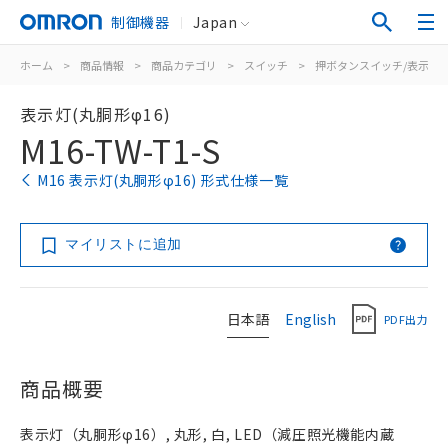
制御機器
Japan
ホーム
>
商品情報
>
商品カテゴリ
>
スイッチ
>
押ボタンスイッチ/表示灯
表示灯(丸胴形φ16)
M16-TW-T1-S
M16 表示灯(丸胴形φ16) 形式仕様一覧
マイリストに追加
日本語
English
PDF出力
商品概要
表示灯（丸胴形φ16）, 丸形, 白, LED（減圧照光機能内蔵