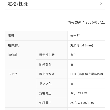
定格/性能
情報更新：2026/05/21
種類
表示灯
胴体形状
丸胴形(φ16mm)
操作部
照光部形状
丸形
照光部色
白
ランプ
照光部方式
LED（減圧照光機能内蔵）
ランプ色
白
定格電圧
AC/DC110V
使用電圧
AC/DC 100/110V