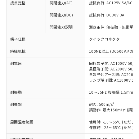
接点定格
開閉能力(AC)
抵抗負荷: AC125V 5A/AC250
※1 対応状況
開閉能力(DC)
抵抗負荷: DC30V 3A
開閉能力説明
測定条件: 無振動・無衝撃状態
対応済み：EU RoHS指令（10物質）の
非含有に対応した製品が提供可能な商品で
端子仕様
クイックコネクタ
す。
対応予定：EU RoHS指令（10物質）の非含
ご利用条件
絶縁抵抗
100MΩ以上 (DC500Vメガ)
有に対応した製品に切り替える予定のある
商品です。
耐電圧
同極端子間: AC1000V 50/60
対応予定なし：EU RoHS指令（10物質）の
異極端子間: AC2000V 50/60
以下の条件をお読みいただき、同意のうえ
非含有に非対応の商品で、対応品を出す予
各端子とアース間: AC2000V 5
ご利用ください。
定はありません。
ランプ端子間: AC1000V 50
調査・確認中：EU RoHS指令（10物質）の
本サービスは、当社制御機器事業取扱
※1 中国RoHS○×表
耐振動
10～55Hz 複振幅 1.5mm 
非含有の対応状況を調査中または確認中の
商品の当社在庫状況および標準価格
商品です。
(税抜)を提供させていただくもので
2
耐衝撃
耐久: 500m/s
「○」：最大均質材料含有率が中国RoHSの
非該当品：ライセンス料など無形物で、有
す。
2
誤動作: 最大150m/s
(誤動作
基準値以下であることを示します。
害物質有無と関係のない商品です。
当社制御機器事業取扱商品の中には、
「×」：最大均質材料含有率が中国RoHSの
仕入先様の事情により、非含有部品として
本サービスの対象外となる商品もある
周囲温度範囲
使用時: -10～55℃ (ただ
基準値を超えていることを示します。
いたものが、含有品と判明した場合などや
当社は、これら貴社製品のうち、外国
保存時: -25～65℃ (ただ
ことをご了承ください。
「－」：未確認です。当社販売部門へお問
むを得ず変更することがあります。
為替および外国貿易法に定める商品
在庫状況および標準価格照会結果は、
い合わせください。