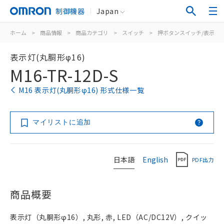
制御機器
Japan
ホーム
>
商品情報
>
商品カテゴリ
>
スイッチ
>
押ボタンスイッチ/表示灯
表示灯(丸胴形φ16)
M16-TR-12D-S
M16 表示灯(丸胴形φ16) 形式仕様一覧
マイリストに追加
日本語
English
PDF出力
商品概要
表示灯（丸胴形φ16）, 丸形, 赤, LED（AC/DC12V）, クイッ