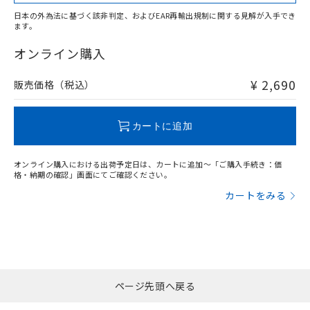
日本の外為法に基づく該非判定、およびEAR再輸出規制に関する見解が入手でき
ます。
"対応済み"や非含有の記載がされた商品であっても、流通
在庫等で未対応品が混在する可能性があります。
オンライン購入
非含有品が必要な際は、弊社営業部門もしくは販売店へお
問い合わせください。
¥ 2,690
販売価格（税込）
この製品のRoHS/REACH対応状況ページへ
カートに追加
オンライン購入における出荷予定日は、カートに追加～「ご購入手続き：価
格・納期の確認」画面にてご確認ください。
カートをみる
ページ先頭へ戻る