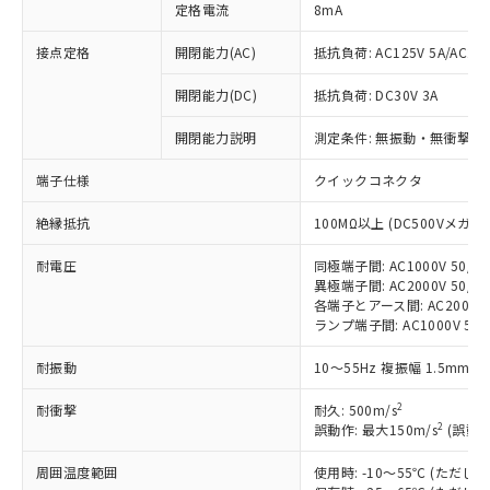
定格電流
8mA
接点定格
開閉能力(AC)
抵抗負荷: AC125V 5A/AC250
開閉能力(DC)
抵抗負荷: DC30V 3A
※1 対応状況
開閉能力説明
測定条件: 無振動・無衝撃状態
対応済み：EU RoHS指令（10物質）の
非含有に対応した製品が提供可能な商品で
端子仕様
クイックコネクタ
す。
対応予定：EU RoHS指令（10物質）の非含
絶縁抵抗
100MΩ以上 (DC500Vメガ)
ご利用条件
有に対応した製品に切り替える予定のある
商品です。
耐電圧
同極端子間: AC1000V 50/60
対応予定なし：EU RoHS指令（10物質）の
異極端子間: AC2000V 50/60
以下の条件をお読みいただき、同意のうえ
非含有に非対応の商品で、対応品を出す予
各端子とアース間: AC2000V 5
ご利用ください。
ランプ端子間: AC1000V 50
定はありません。
調査・確認中：EU RoHS指令（10物質）の
本サービスは、当社制御機器事業取扱
耐振動
10～55Hz 複振幅 1.5mm 
※1 中国RoHS○×表
非含有の対応状況を調査中または確認中の
商品の当社在庫状況および標準価格
商品です。
(税抜)を提供させていただくもので
2
耐衝撃
耐久: 500m/s
「○」：最大均質材料含有率が中国RoHSの
非該当品：ライセンス料など無形物で、有
2
誤動作: 最大150m/s
(誤動作
す。
基準値以下であることを示します。
害物質有無と関係のない商品です。
当社制御機器事業取扱商品の中には、
「×」：最大均質材料含有率が中国RoHSの
仕入先様の事情により、非含有部品として
周囲温度範囲
使用時: -10～55℃ (ただ
本サービスの対象外となる商品もある
基準値を超えていることを示します。