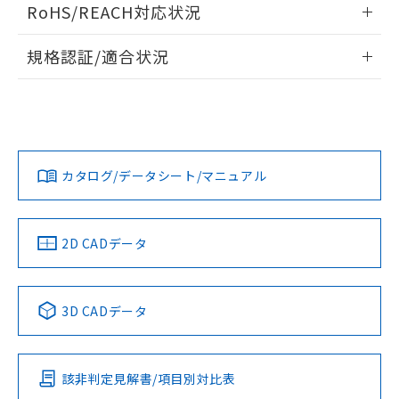
お客様が当ウェブサイト上で当社にご
RoHS/REACH対応状況
※3 非含有証明書ダウンロード
ドすることができます。
登録された部品リストについて、当社
および当社の共同利用者が、当社の製
情報更新：2026/7/29
下記の非含有証明書をダウンロードするこ
規格認証/適合状況
品・サービスに関するお客様との取
とができます。
合意する
キャンセル
引・商談に必要な範囲で利用すること
ログイン/会員登録
EU RoHS
注意事項・凡例
をご了承ください。
UL認証
CSA認証
CEマーキング
EU RoHS指令（10物質）の非含有証明書
※当社の共同利用者とは、
"個人情報
51物質の非含有証明書（当社基準）
No
No
N/A
の共同利用に関して"
の「1.共同利
対応状況
対応予定月
※1
※2
※本証明書は発行日時点で非含有を証明す
ダウンロードデータをご利用いただく前に、以下を必ずお読
用者の範囲」に記載されている法人を
るもので、過去に遡って非含有を証明する
みください。
指します。
カタログ/データシート/マニュアル
対応済み
ものではありません。
ソフトウェアの使用条件
また、RoHS指令のフタル酸エステル類４
LR型式承認
DNV型式承認
BV型式承認
KR型式承
（イギリス
物質の対応では、対応完了までの期間は出
（ノルウェー
（フランス
（韓国
船舶規格）
船舶規格）
船舶規格）
船舶規格
荷製品に未対応品が混在することから備考
中国 RoHS
注意事項・凡例
2D CADデータ
欄に対応日を記載しておりました。
No
No
No
No
既に当社にて対応品への在庫切替を完了
していることから、特段のことがない限
中国 RoHS表
※1 ※2
3D CADデータ
り、2022年1月12日より割愛しておりま
す。
この製品の規格認証/適合状況ページへ
Pb
Hg
Cd
Cr(VI)
その他の認証はこちらのページからご検索ください
該非判定見解書/項目別対比表
O
O
O
O