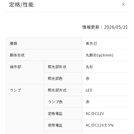
定格/性能
情報更新：2026/05/21
種類
表示灯
胴体形状
丸胴形(φ16mm)
操作部
照光部形状
丸形
照光部色
赤
ランプ
照光部方式
LED
ランプ色
赤
定格電圧
AC/DC12V
使用電圧
AC/DC12V±5%