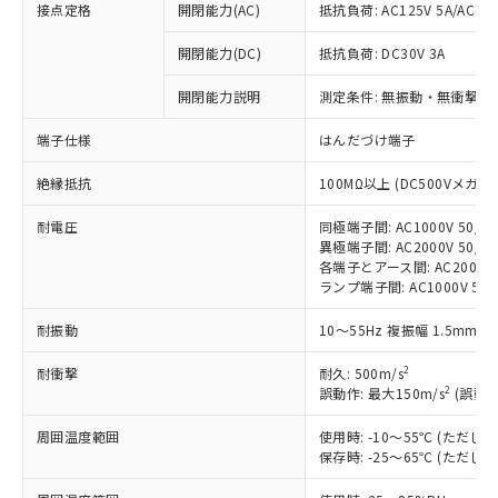
接点定格
開閉能力(AC)
抵抗負荷: AC125V 5A/AC250
開閉能力(DC)
抵抗負荷: DC30V 3A
※1 対応状況
開閉能力説明
測定条件: 無振動・無衝撃状態
対応済み：EU RoHS指令（10物質）の
端子仕様
はんだづけ端子
非含有に対応した製品が提供可能な商品で
す。
絶縁抵抗
100MΩ以上 (DC500Vメガ)
対応予定：EU RoHS指令（10物質）の非含
ご利用条件
有に対応した製品に切り替える予定のある
耐電圧
同極端子間: AC1000V 50/60
商品です。
異極端子間: AC2000V 50/60
対応予定なし：EU RoHS指令（10物質）の
各端子とアース間: AC2000V 5
以下の条件をお読みいただき、同意のうえ
ランプ端子間: AC1000V 50
非含有に非対応の商品で、対応品を出す予
ご利用ください。
定はありません。
耐振動
10～55Hz 複振幅 1.5mm 
調査・確認中：EU RoHS指令（10物質）の
本サービスは、当社制御機器事業取扱
※1 中国RoHS○×表
非含有の対応状況を調査中または確認中の
商品の当社在庫状況および標準価格
2
耐衝撃
耐久: 500m/s
商品です。
2
(税抜)を提供させていただくもので
誤動作: 最大150m/s
(誤動作
「○」：最大均質材料含有率が中国RoHSの
非該当品：ライセンス料など無形物で、有
す。
基準値以下であることを示します。
害物質有無と関係のない商品です。
周囲温度範囲
使用時: -10～55℃ (ただ
当社制御機器事業取扱商品の中には、
「×」：最大均質材料含有率が中国RoHSの
仕入先様の事情により、非含有部品として
保存時: -25～65℃ (ただ
本サービスの対象外となる商品もある
基準値を超えていることを示します。
いたものが、含有品と判明した場合などや
当社は、これら貴社製品のうち、外国
ことをご了承ください。
「－」：未確認です。当社販売部門へお問