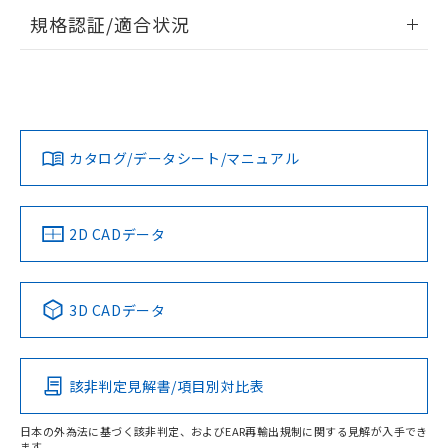
登録された部品リストについて、当社
情報更新：2026/7/29
規格認証/適合状況
および当社の共同利用者が、当社の製
下記の非含有証明書をダウンロードするこ
品・サービスに関するお客様との取
ログイン/会員登録
EU RoHS
注意事項・凡例
とができます。
合意する
キャンセル
引・商談に必要な範囲で利用すること
UL認証
CSA認証
CEマーキング
をご了承ください。
EU RoHS指令（10物質）の非含有証明書
※当社の共同利用者とは、
"個人情報
No
No
N/A
対応状況
対応予定月
※1
※2
51物質の非含有証明書（当社基準）
ダウンロードデータをご利用いただく前に、以下を必ずお読
の共同利用に関して"
の「1.共同利
※本証明書は発行日時点で非含有を証明す
みください。
用者の範囲」に記載されている法人を
カタログ/データシート/マニュアル
対応済み
るもので、過去に遡って非含有を証明する
ソフトウェアの使用条件
指します。
ものではありません。
LR型式承認
DNV型式承認
BV型式承認
KR型式承
また、RoHS指令のフタル酸エステル類４
（イギリス
（ノルウェー
（フランス
（韓国
船舶規格）
船舶規格）
船舶規格）
船舶規格
物質の対応では、対応完了までの期間は出
中国 RoHS
注意事項・凡例
2D CADデータ
荷製品に未対応品が混在することから備考
No
No
No
No
欄に対応日を記載しておりました。
既に当社にて対応品への在庫切替を完了
中国 RoHS表
※1 ※2
3D CADデータ
していることから、特段のことがない限
り、2022年1月12日より割愛しておりま
この製品の規格認証/適合状況ページへ
Pb
Hg
Cd
Cr(VI)
す。
その他の認証はこちらのページからご検索ください
該非判定見解書/項目別対比表
X
O
O
O
日本の外為法に基づく該非判定、およびEAR再輸出規制に関する見解が入手でき
ます。