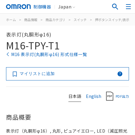
制御機器
Japan
ホーム
>
商品情報
>
商品カテゴリ
>
スイッチ
>
押ボタンスイッチ/表示灯
表示灯(丸胴形φ16)
M16-TPY-T1
M16 表示灯(丸胴形φ16) 形式仕様一覧
マイリストに追加
日本語
English
PDF出力
商品概要
表示灯（丸胴形φ16）, 丸形, ピュアイエロー, LED（減圧照光