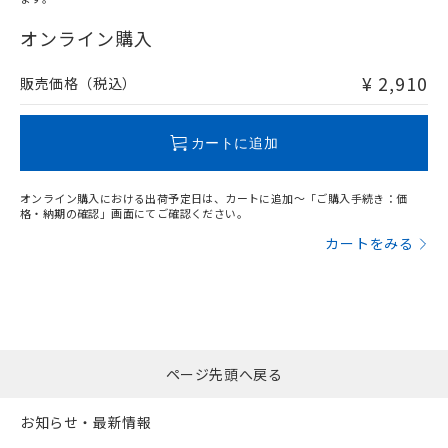
"対応済み"や非含有の記載がされた商品であっても、流通
在庫等で未対応品が混在する可能性があります。
オンライン購入
非含有品が必要な際は、弊社営業部門もしくは販売店へお
問い合わせください。
¥ 2,910
販売価格（税込）
この製品のRoHS/REACH対応状況ページへ
カートに追加
オンライン購入における出荷予定日は、カートに追加～「ご購入手続き：価
格・納期の確認」画面にてご確認ください。
カートをみる
ページ先頭へ戻る
お知らせ・最新情報