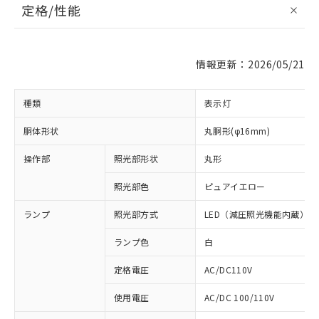
定格/性能
情報更新：2026/05/21
種類
表示灯
胴体形状
丸胴形(φ16mm)
操作部
照光部形状
丸形
照光部色
ピュアイエロー
ランプ
照光部方式
LED（減圧照光機能内蔵）
ランプ色
白
定格電圧
AC/DC110V
使用電圧
AC/DC 100/110V