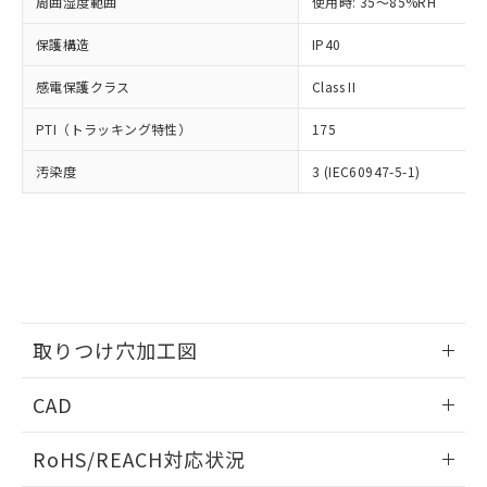
むを得ず変更することがあります。
周囲湿度範囲
使用時: 35～85%RH
為替および外国貿易法に定める商品
在庫状況および標準価格照会結果は、
い合わせください。
（以下｢規制貨物等」という）を輸出
記載している更新日時点での社内デー
保護構造
IP40
*EU RoHS指令（10物質）：
または国外への提供する場合は、日本
記
タに基づき作成されるものであり、閲
説明
鉛(Pb) 1000ppm以下、 水銀(Hg) 1000ppm以下、 カド
*中国RoHS10物質の基準値 (GB/T26572)：
国政府の輸出許可(または役務取引許
号
覧された時点での実際の在庫および標
ミウム(Cd) 100ppm以下、
Pb(鉛) :1000ppm、 Hg(水銀) : 1000ppm、 Cd(カドミウ
感電保護クラス
Class II
可)を取得するなどの必要な手続きを
六価クロム(Cr(Ⅵ)) 1000ppm以下、ポリ臭化ビフェニル
ム) : 100ppm、
準価格とは異なる場合があることをご
類(PBB) 1000ppm以下、ポリ臭化ジフェニルエーテル類
Cr(Ⅵ)(六価クロム) : 1000ppm、 PBBs(ポリ臭化ビフェ
とります。
了承ください。
PTI（トラッキング特性）
175
(PBDE) 1000ppm以下、フタル酸ビス(2-エチルヘキシ
○
一定数以上の在庫あり
ニル類) : 1000ppm、 PBDEs(ポリ臭化ジフェニルエーテ
当社は規制貨物を破棄する場合は、完
ル) (DEHP)(別名：DOP) 1000ppm以下、フタル酸ブチ
正式な納期状況および標準価格はお客
ル類) : 1000ppm、
ルベンジル（BBP） 1000ppm以下、フタル酸ジブチル
全に破砕するなど、違法に輸出されな
DBP(フタル酸ジブチル) : 1000ppm、 DIBP(フタル酸ジ
様のお取引先、またはお客様担当のオ
汚染度
3 (IEC60947-5-1)
（DBP） 1000ppm以下、フタル酸ジイソブチル
イソブチル) : 1000ppm、 BBP(フタル酸ブチルベンジ
△
一定数には満たないが在庫あり
いよう必要な手段を講じます。
ムロン制御機器販売店・当社販売員に
(DIBP) 1000ppm以下
ル) : 1000ppm、
当社は貴社製品を、核兵器、ミサイ
但し、RoHS指令で産業用監視および制御機器に対する
DEHP(フタル酸ビス(2-エチルヘキシル)) : 1000ppm
ご相談ください。
適用除外項目は除く。
ル、化学兵器、生物兵器またはその他
－
在庫なし(最新の在庫状況につ
オムロン制御機器販売店や当社販売拠
フタル酸エステル類の４物質については閾値を超える意
武器並びにこれらの製造装置等に一切
いては、お客様のお取引先、ま
図的な使用がないことを確認しています。
点は「
販売ネットワーク
」をご確認
※2 環境保護使用期限
使用いたしません。
たはお客様担当のオムロン制御
ください。
当社は、貴社製品を第三者に販売する
機器販売店・当社販売員にご確
在庫状況および標準価格結果を当社の
※2 対応予定月
「ｅ」：有害物質（10物質）のすべてが基
場合は、上記1、2および3の内容を当
認ください)
事前の承諾なく第三者に漏洩または開
準値以下であることを示します。
取りつけ穴加工図
該第三者に通知します。また当社は、
示しないようお願いします。
部品在庫の切り替え状況などにより、予定
「10」：通常の使用状況下において有害物
販売先および販売に係わる関係者が違
マイパーツ機能（部品リスト作成サー
空
受注生産機種、また在庫状況の
情報更新：2026/05/21
月が前後することがあります。
質が外部に漏えいし、環境に深刻な影響を
法に輸出するおそれがある場合は、取
ビス）をご利用いただくには、I-Web
CAD
白
情報を公開していない機種
及ぼさない年数を意味します。
り引きをいたしません。
メンバーズにご登録されている必要が
「－」：未確認です。当社販売部門へお問
ログイン/会員登録いただくと、CADデータをダウンロー
あります。
RoHS/REACH対応状況
い合わせください。
ドすることができます。
お客様が当ウェブサイト上で当社にご
※3 非含有証明書ダウンロード